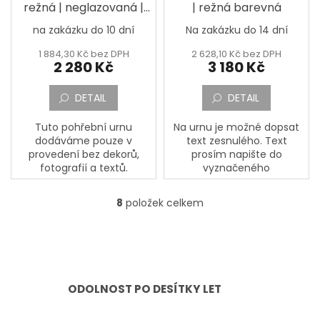
režná | neglazovaná |
| režná barevná
víko hvězdy
na zakázku do 10 dní
Na zakázku do 14 dní
1 884,30 Kč bez DPH
2 628,10 Kč bez DPH
2 280 Kč
3 180 Kč
DETAIL
DETAIL
Tuto pohřební urnu
Na urnu je možné dopsat
dodáváme pouze v
text zesnulého. Text
provedení bez dekorů,
prosím napište do
fotografií a textů.
vyznačeného
okénka,,Jméno, Příjmení,
Datum narození, Datum
8
položek celkem
O
úmrtí a Doplňující text a
v
dopište případné přání a...
l
á
d
a
ODOLNOST PO DESÍTKY LET
c
í
p