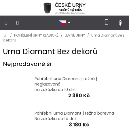
Přejít
na
obsah
NÁKUP
KOŠÍK
Domů
/
POHŘEBNÍ URNY KLASICKÉ
/
LEVNÉ URNY
/
Urna Diamant Bez
POHŘEBNÍ
URNY
dekorů
KLASICKÉ
Urna Diamant Bez dekorů
POHŘEBNÍ
Nejprodávanější
URNY
VSYPOVÉ
Pohřební una Diamant | režná |
FOTOGRAFIE
neglazovaná
a
na zakázku do 10 dní
STOJÁNKY
2 380 Kč
NA
HROB
Pohřební urna Diamant | režná barevná
PŘÍSLUŠENSTVÍ
Na zakázku do 14 dní
3 180 Kč