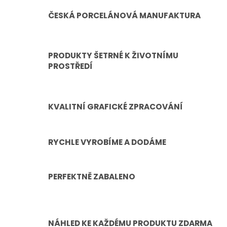
r
ČESKÁ PORCELÁNOVÁ MANUFAKTURA
v
k
y
v
ý
PRODUKTY ŠETRNÉ K ŽIVOTNÍMU
p
PROSTŘEDÍ
i
s
u
KVALITNÍ GRAFICKÉ ZPRACOVÁNÍ
RYCHLE VYROBÍME A DODÁME
PERFEKTNĚ ZABALENO
NÁHLED KE KAŽDÉMU PRODUKTU ZDARMA