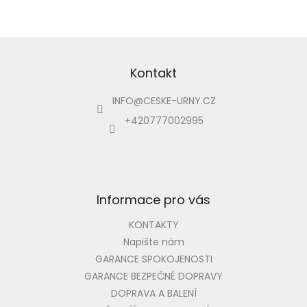
Z
á
p
Kontakt
a
INFO
@
CESKE-URNY.CZ
t
í
+420777002995
Informace pro vás
KONTAKTY
Napište nám
GARANCE SPOKOJENOSTI
GARANCE BEZPEČNÉ DOPRAVY
DOPRAVA A BALENÍ