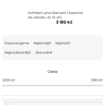
VZPOMÍNKA
NA
PSY
A
Pohřební urna Diamant | barevná
KOČKY
Na zakázku do 14 dní
3 180 Kč
Blog
GARANCE
Ř
SPOKOJENOSTI
a
Doporučujeme
Nejlevnější
Nejdražší
z
KONTAKTY
e
Nejprodávanější
Abecedně
n
ČASTO
KLADENÉ
í
DOTAZY
p
FAQ
Cena
r
GARANCE
o
2030
Kč
3180
Kč
BEZPEČNÉ
d
DOPRAVY
u
k
DOPRAVA
A
t
BALENÍ
ů