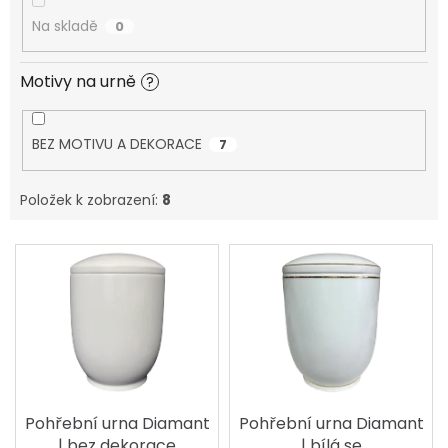
PROČ
Na skladě
0
POŘÍDIT
URNU
OD
NÁS?
Motivy na urně
?
O
VÝROBĚ
UREN
BEZ MOTIVU A DEKORACE
7
O
VÝROBĚ
Položek k zobrazení:
8
FOTOGRAFIÍ
NA
HROB
V
ý
PÉČE
p
A
ČIŠTĚNÍ
i
POHŘEBNÍCH
s
UREN
A
p
PORCELÁNOVÝCH
FOTOGRAFIÍ
r
NA
o
HROB
d
Pohřební urna Diamant
Pohřební urna Diamant
u
| bez dekorace
| bílá se
MANUFAKTURA