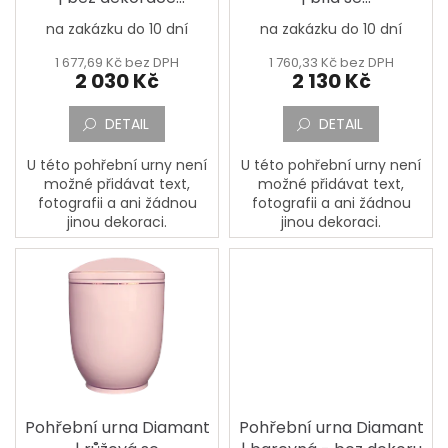
k
glazovaná
zlatou/stříbrnou linkou
na zakázku do 10 dní
na zakázku do 10 dní
SPOLUPRÁCE
t
S
ů
1 677,69 Kč bez DPH
1 760,33 Kč bez DPH
PARTNERY
2 030 Kč
2 130 Kč
Výměna
nebo
DETAIL
DETAIL
vrácení
zboží
U této pohřební urny není
U této pohřební urny není
možné přidávat text,
možné přidávat text,
Napište
nám
fotografii a ani žádnou
fotografii a ani žádnou
jinou dekoraci.
jinou dekoraci.
CZK
/
Přihlášení
Pohřební urna Diamant
Pohřební urna Diamant