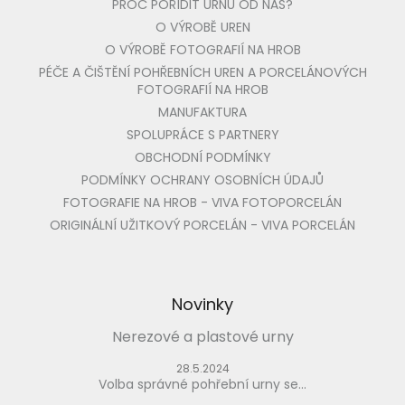
PROČ POŘÍDIT URNU OD NÁS?
O VÝROBĚ UREN
O VÝROBĚ FOTOGRAFIÍ NA HROB
PÉČE A ČIŠTĚNÍ POHŘEBNÍCH UREN A PORCELÁNOVÝCH
FOTOGRAFIÍ NA HROB
MANUFAKTURA
SPOLUPRÁCE S PARTNERY
OBCHODNÍ PODMÍNKY
PODMÍNKY OCHRANY OSOBNÍCH ÚDAJŮ
FOTOGRAFIE NA HROB - VIVA FOTOPORCELÁN
ORIGINÁLNÍ UŽITKOVÝ PORCELÁN - VIVA PORCELÁN
Novinky
Nerezové a plastové urny
28.5.2024
Volba správné pohřební urny se...