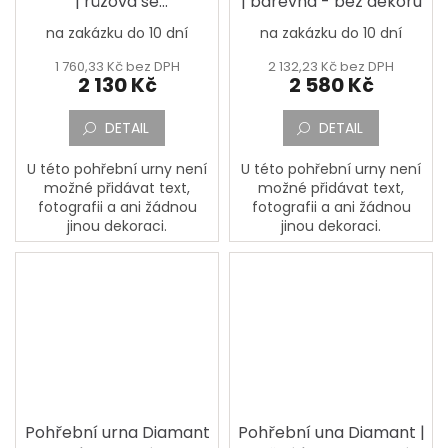
| růžová se
| barevná - bez dekoru
zlatou/stříbrnou linkou
na zakázku do 10 dní
na zakázku do 10 dní
1 760,33 Kč bez DPH
2 132,23 Kč bez DPH
2 130 Kč
2 580 Kč
DETAIL
DETAIL
U této pohřební urny není
U této pohřební urny není
možné přidávat text,
možné přidávat text,
fotografii a ani žádnou
fotografii a ani žádnou
jinou dekoraci.
jinou dekoraci.
Pohřební urna Diamant
Pohřební una Diamant |