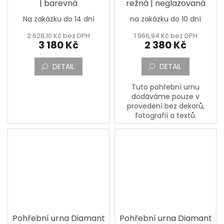
| barevná
režná | neglazovaná
Na zakázku do 14 dní
na zakázku do 10 dní
2 628,10 Kč bez DPH
1 966,94 Kč bez DPH
3 180 Kč
2 380 Kč
DETAIL
DETAIL
Tuto pohřební urnu
dodáváme pouze v
provedení bez dekorů,
fotografií a textů.
Pohřební urna Diamant
Pohřební urna Diamant