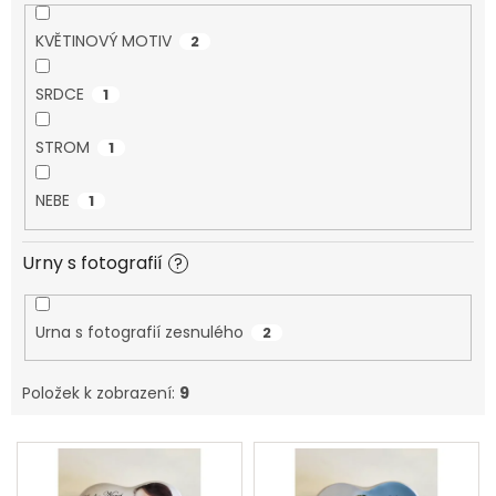
SPOLUPRÁCE
KVĚTINOVÝ MOTIV
2
S
PARTNERY
SRDCE
1
Výměna
nebo
vrácení
STROM
1
zboží
NEBE
1
Napište
nám
Urny s fotografií
?
CZK
/
Urna s fotografií zesnulého
2
Přihlášení
Položek k zobrazení:
9
V
ý