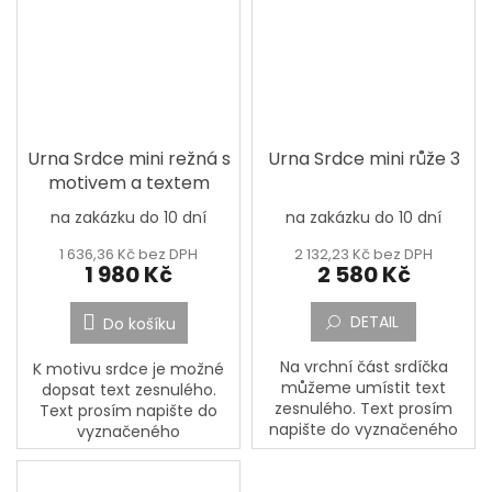
dopište...
úmrtí a Doplňující text a...
Urna Srdce mini režná s
Urna Srdce mini růže 3
motivem a textem
na zakázku do 10 dní
na zakázku do 10 dní
1 636,36 Kč bez DPH
2 132,23 Kč bez DPH
1 980 Kč
2 580 Kč
DETAIL
Do košíku
Na vrchní část srdíčka
K motivu srdce je možné
můžeme umístit text
dopsat text zesnulého.
zesnulého. Text prosím
Text prosím napište do
napište do vyznačeného
vyznačeného
okénka,,Jméno, Příjmení,
okénka,,Jméno, Příjmení,
Datum narození, Datum
Datum narození, Datum
úmrtí a Doplňující text a