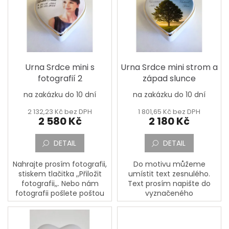
p
i
s
p
r
o
d
Urna Srdce mini s
Urna Srdce mini strom a
u
fotografií 2
západ slunce
k
na zakázku do 10 dní
na zakázku do 10 dní
t
ů
2 132,23 Kč bez DPH
1 801,65 Kč bez DPH
2 580 Kč
2 180 Kč
DETAIL
DETAIL
Nahrajte prosím fotografii,
Do motivu můžeme
stiskem tlačitka ,,Přiložit
umístit text zesnulého.
fotografii,,. Nebo nám
Text prosím napište do
fotografii pošlete poštou
vyznačeného
na adresu: PORCELÁNOVÁ
okénka,,Jméno, Příjmení,
MANUFAKTURA, Mostecká
Datum narození, Datum
133, 362 63 Dalovice. K...
úmrtí a Doplňující text a