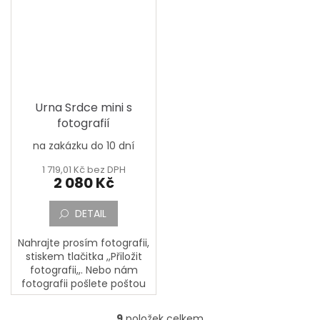
úmrtí a Doplňující text a
dopište...
dopište případné přání...
Urna Srdce mini s
fotografií
na zakázku do 10 dní
1 719,01 Kč bez DPH
2 080 Kč
DETAIL
Nahrajte prosím fotografii,
stiskem tlačitka ,,Přiložit
fotografii,,. Nebo nám
fotografii pošlete poštou
na adresu: PORCELÁNOVÁ
MANUFAKTURA, Mostecká
9
položek celkem