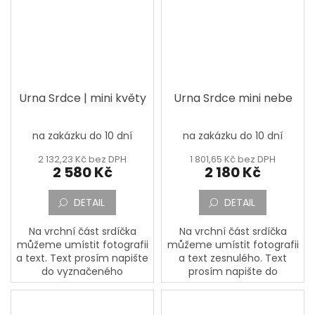
133,...
dopište...
Urna Srdce | mini květy
Urna Srdce mini nebe
na zakázku do 10 dní
na zakázku do 10 dní
Průměrné
hodnocení
2 132,23 Kč bez DPH
1 801,65 Kč bez DPH
produktu
2 580 Kč
2 180 Kč
je
4,5
DETAIL
DETAIL
z
5
hvězdiček.
Na vrchní část srdíčka
Na vrchní část srdíčka
můžeme umístit fotografii
můžeme umístit fotografii
a text. Text prosím napište
a text zesnulého. Text
do vyznačeného
prosím napište do
okénka,,Jméno, Příjmení,
vyznačeného
Datum narození, Datum
okénka,,Jméno, Příjmení,
úmrtí a Doplňující text a
Datum narození, Datum