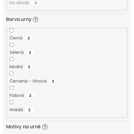
Na skladě
0
PROČ
POŘÍDIT
URNU
OD
Barva urny
?
NÁS?
O
Černá
2
VÝROBĚ
UREN
Zelená
2
O
VÝROBĚ
FOTOGRAFIÍ
Modrá
2
NA
HROB
Červená - Vínová
2
PÉČE
A
ČIŠTĚNÍ
Fialová
2
POHŘEBNÍCH
UREN
A
PORCELÁNOVÝCH
Hnědá
2
FOTOGRAFIÍ
NA
HROB
Motivy na urně
?
MANUFAKTURA