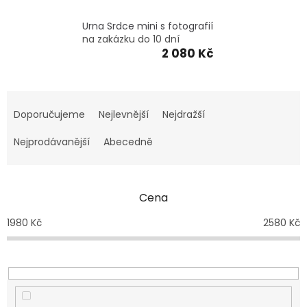
VZPOMÍNKA
NA
PSY
Urna Srdce mini s fotografií
A
na zakázku do 10 dní
KOČKY
2 080 Kč
Blog
Ř
GARANCE
a
Doporučujeme
Nejlevnější
Nejdražší
SPOKOJENOSTI
z
e
Nejprodávanější
Abecedně
KONTAKTY
n
ČASTO
í
KLADENÉ
p
DOTAZY
Cena
FAQ
r
o
1980
Kč
2580
Kč
GARANCE
d
BEZPEČNÉ
DOPRAVY
u
k
DOPRAVA
t
A
ů
BALENÍ