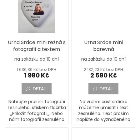
dopište případné přání a...
Urna Srdce mini režná s
Urna Srdce mini
fotografií a textem
barevná
na zakázku do 10 dní
na zakázku do 10 dní
1 636,36 Kč bez DPH
2 132,23 Kč bez DPH
1 980 Kč
2 580 Kč
DETAIL
DETAIL
Nahrajte prosím fotografii
Na vrchní část srdíčka
zesnulého, stiskem tlačitka
můžeme umístit i text
,,Přiložit fotografii,,. Nebo
zesnulého. Text prosím
nám fotografii zesnulého
napište do vyznačeného
pošlete poštou na adresu:
okénka,,Jméno, Příjmení,
PORCELÁNOVÁ
Datum narození, Datum
MANUFAKTURA, Mostecká
úmrtí a Doplňující text a