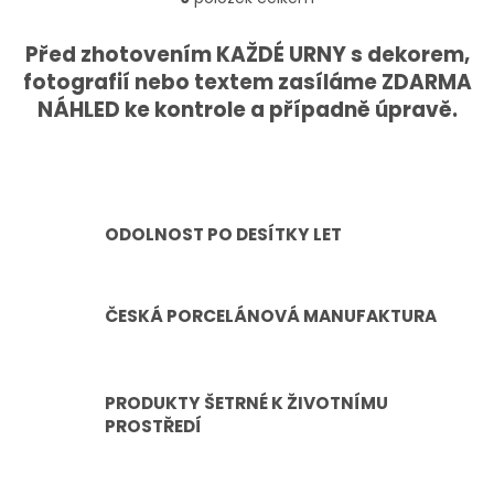
O
133, 362 63 Dalovice. K...
v
l
Před zhotovením KAŽDÉ URNY s dekorem,
á
fotografií nebo textem zasíláme ZDARMA
d
NÁHLED ke kontrole a případně úpravě.
a
c
í
p
r
v
ODOLNOST PO DESÍTKY LET
k
y
v
ý
ČESKÁ PORCELÁNOVÁ MANUFAKTURA
p
i
s
u
PRODUKTY ŠETRNÉ K ŽIVOTNÍMU
PROSTŘEDÍ