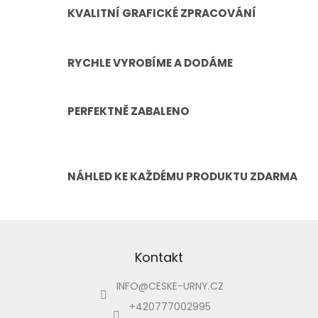
KVALITNÍ GRAFICKÉ ZPRACOVÁNÍ
RYCHLE VYROBÍME A DODÁME
PERFEKTNĚ ZABALENO
NÁHLED KE KAŽDÉMU PRODUKTU ZDARMA
Z
á
p
Kontakt
a
INFO
@
CESKE-URNY.CZ
t
í
+420777002995