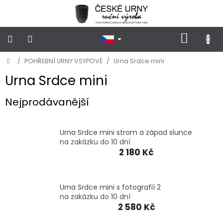
Přejít
na
obsah
NÁKUP
KOŠÍK
Domů
/
POHŘEBNÍ URNY VSYPOVÉ
/
Urna Srdce mini
POHŘEBNÍ
URNY
KLASICKÉ
Urna Srdce mini
Nejprodávanější
POHŘEBNÍ
URNY
VSYPOVÉ
Urna Srdce mini strom a západ slunce
na zakázku do 10 dní
FOTOGRAFIE
a
2 180 Kč
STOJÁNKY
NA
HROB
Urna Srdce mini s fotografií 2
na zakázku do 10 dní
PŘÍSLUŠENSTVÍ
2 580 Kč