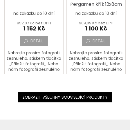
Pergamen kříž 12x8cm
na zakázku do 10 dní
na zakázku do 10 dní
952,07 Kč bez DPH
909,09 Kč bez DPH
1 152 Kč
1 100 Kč
DETAIL
DETAIL
Nahrajte prosím fotografii
Nahrajte prosím fotografii
zesnulého, stiskem tlačítka
zesnulého, stiskem tlačítka
,,Přiložit fotografii,,. Nebo
,,Přiložit fotografii,,. Nebo
nám fotografii zesnulého
nám fotografii zesnulého
pošlete poštou na adresu:
pošlete poštou na adresu:
PORCELÁNOVÁ
PORCELÁNOVÁ
MANUFAKTURA, Mostecká
MANUFAKTURA, Mostecká
133,...
133,...
ZOBRAZIT VŠECHNY SOUVISEJÍCÍ PRODUKTY
Z
á