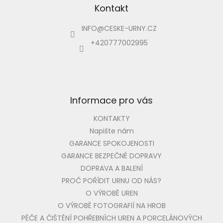
p
Kontakt
a
INFO
@
CESKE-URNY.CZ
t
í
+420777002995
Informace pro vás
KONTAKTY
Napište nám
GARANCE SPOKOJENOSTI
GARANCE BEZPEČNÉ DOPRAVY
DOPRAVA A BALENÍ
PROČ POŘÍDIT URNU OD NÁS?
O VÝROBĚ UREN
O VÝROBĚ FOTOGRAFIÍ NA HROB
PÉČE A ČIŠTĚNÍ POHŘEBNÍCH UREN A PORCELÁNOVÝCH