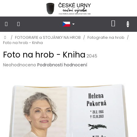
Přejít
na
obsah
NÁKUP
KOŠÍK
Domů
/
FOTOGRAFIE a STOJÁNKY NA HROB
/
Fotografie na hrob
/
POHŘEBNÍ
URNY
Foto na hrob - Kniha
KLASICKÉ
Foto na hrob - Kniha
2045
POHŘEBNÍ
Průměrné
Neohodnoceno
Podrobnosti hodnocení
URNY
hodnocení
VSYPOVÉ
produktu
je
0,0
FOTOGRAFIE
a
z
STOJÁNKY
5
NA
hvězdiček.
HROB
PŘÍSLUŠENSTVÍ