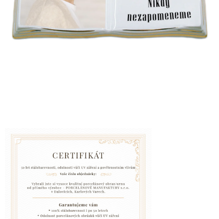
VZPOMÍNKA
NA
PSY
A
KOČKY
Blog
GARANCE
SPOKOJENOSTI
KONTAKTY
ČASTO
KLADENÉ
DOTAZY
FAQ
GARANCE
BEZPEČNÉ
DOPRAVY
DOPRAVA
A
BALENÍ