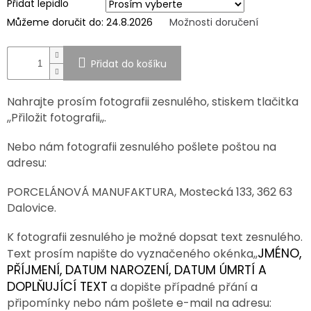
Přidat lepidlo
Můžeme doručit do:
24.8.2026
Možnosti doručení
SPOLUPRÁCE
S
PARTNERY
Přidat do košíku
Výměna
nebo
vrácení
Nahrajte prosím fotografii zesnulého, stiskem tlačitka
zboží
,,Přiložit fotografii,,.
Napište
nám
Nebo nám fotografii zesnulého pošlete poštou na
adresu:
CZK
/
PORCELÁNOVÁ MANUFAKTURA, Mostecká 133, 362 63
Dalovice.
Přihlášení
K fotografii zesnulého je možné dopsat text zesnulého.
JMÉNO,
Text prosím napište do vyznačeného okénka,,
PŘÍJMENÍ, DATUM NAROZENÍ, DATUM ÚMRTÍ A
DOPLŇUJÍCÍ TEXT
a dopište případné přání a
připomínky nebo nám pošlete e-mail na adresu: