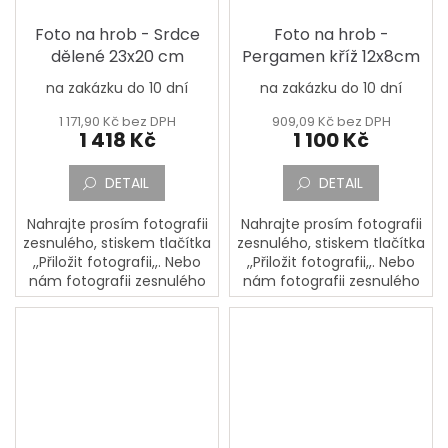
Foto na hrob - Srdce
Foto na hrob -
dělené 23x20 cm
Pergamen kříž 12x8cm
na zakázku do 10 dní
na zakázku do 10 dní
1 171,90 Kč bez DPH
909,09 Kč bez DPH
1 418 Kč
1 100 Kč
DETAIL
DETAIL
Nahrajte prosím fotografii
Nahrajte prosím fotografii
zesnulého, stiskem tlačítka
zesnulého, stiskem tlačítka
,,Přiložit fotografii,,. Nebo
,,Přiložit fotografii,,. Nebo
nám fotografii zesnulého
nám fotografii zesnulého
pošlete poštou na adresu:
pošlete poštou na adresu:
PORCELÁNOVÁ
PORCELÁNOVÁ
MANUFAKTURA, Mostecká
MANUFAKTURA, Mostecká
133,...
133,...