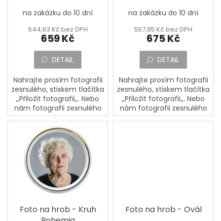
k
na zakázku do 10 dní
na zakázku do 10 dní
t
SPOLUPRÁCE
S
ů
544,63 Kč bez DPH
557,85 Kč bez DPH
PARTNERY
659 Kč
675 Kč
Výměna
nebo
DETAIL
DETAIL
vrácení
zboží
Nahrajte prosím fotografii
Nahrajte prosím fotografii
zesnulého, stiskem tlačítka
zesnulého, stiskem tlačítka
Napište
,,Přiložit fotografii,,. Nebo
,,Přiložit fotografii,,. Nebo
nám
nám fotografii zesnulého
nám fotografii zesnulého
pošlete poštou na adresu:
pošlete poštou na adresu:
CZK
/
PORCELÁNOVÁ
PORCELÁNOVÁ
MANUFAKTURA, Mostecká
MANUFAKTURA, Mostecká
133,...
133,...
Přihlášení
Foto na hrob - Kruh
Foto na hrob - Ovál
Bohemia