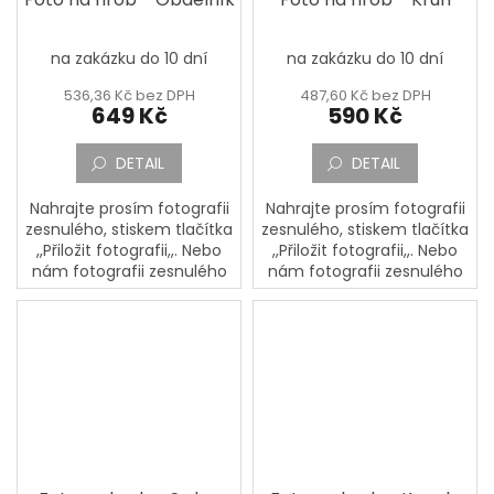
na zakázku do 10 dní
na zakázku do 10 dní
536,36 Kč bez DPH
487,60 Kč bez DPH
649 Kč
590 Kč
DETAIL
DETAIL
Nahrajte prosím fotografii
Nahrajte prosím fotografii
zesnulého, stiskem tlačítka
zesnulého, stiskem tlačítka
,,Přiložit fotografii,,. Nebo
,,Přiložit fotografii,,. Nebo
nám fotografii zesnulého
nám fotografii zesnulého
pošlete poštou na adresu:
pošlete poštou na adresu:
PORCELÁNOVÁ
PORCELÁNOVÁ
MANUFAKTURA, Mostecká
MANUFAKTURA, Mostecká
133,...
133,...