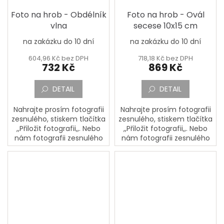
Foto na hrob - Obdélník
Foto na hrob - Ovál
vlna
secese 10x15 cm
na zakázku do 10 dní
na zakázku do 10 dní
604,96 Kč bez DPH
718,18 Kč bez DPH
732 Kč
869 Kč
DETAIL
DETAIL
Nahrajte prosím fotografii
Nahrajte prosím fotografii
zesnulého, stiskem tlačítka
zesnulého, stiskem tlačítka
,,Přiložit fotografii,,. Nebo
,,Přiložit fotografii,,. Nebo
nám fotografii zesnulého
nám fotografii zesnulého
pošlete poštou na adresu:
pošlete poštou na adresu:
PORCELÁNOVÁ
PORCELÁNOVÁ
MANUFAKTURA, Mostecká
MANUFAKTURA, Mostecká
133,...
133,...