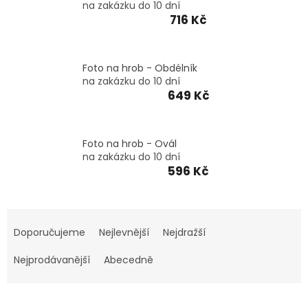
VZPOMÍNKA
na zakázku do 10 dní
NA
716 Kč
PSY
A
KOČKY
Foto na hrob - Obdélník
Blog
na zakázku do 10 dní
649 Kč
GARANCE
SPOKOJENOSTI
KONTAKTY
Foto na hrob - Ovál
na zakázku do 10 dní
596 Kč
ČASTO
KLADENÉ
DOTAZY
FAQ
Ř
GARANCE
a
Doporučujeme
Nejlevnější
Nejdražší
BEZPEČNÉ
z
DOPRAVY
e
Nejprodávanější
Abecedně
n
DOPRAVA
A
í
BALENÍ
p