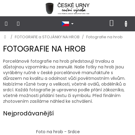
Přejít
na
obsah
NÁKUP
KOŠÍK
Domů
/
FOTOGRAFIE a STOJÁNKY NA HROB
/
Fotografie na hrob
POHŘEBNÍ
URNY
KLASICKÉ
FOTOGRAFIE NA HROB
Porcelánové fotografie na hrob představují trvalou a
POHŘEBNÍ
URNY
důstojnou vzpomínku na zesnulé.
Naše fotky na hrob jsou
VSYPOVÉ
vyráběny ručně v české porcelánové manufaktuře s
důrazem na kvalitu a odolnost vůči povětrnostním vlivům.
Nabízíme různé tvary a velikosti, včetně oválů, obdélníků a
FOTOGRAFIE
srdcí.
Každá fotografie je upravena podle přání zákazníka,
a
STOJÁNKY
včetně možnosti přidání textu či symbolu.
Před finálním
NA
zhotovením zasíláme náhled ke schválení.
HROB
Nejprodávanější
PŘÍSLUŠENSTVÍ
Foto na hrob - Srdce