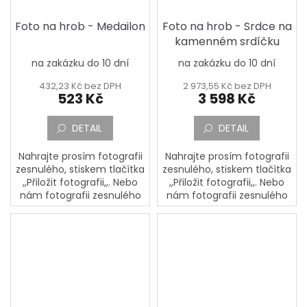
Foto na hrob - Medailon
Foto na hrob - Srdce na
kamenném srdíčku
na zakázku do 10 dní
na zakázku do 10 dní
432,23 Kč bez DPH
2 973,55 Kč bez DPH
523 Kč
3 598 Kč
DETAIL
DETAIL
Nahrajte prosím fotografii
Nahrajte prosím fotografii
zesnulého, stiskem tlačítka
zesnulého, stiskem tlačítka
,,Přiložit fotografii,,. Nebo
,,Přiložit fotografii,,. Nebo
nám fotografii zesnulého
nám fotografii zesnulého
pošlete poštou na adresu:
pošlete poštou na adresu:
PORCELÁNOVÁ
PORCELÁNOVÁ
MANUFAKTURA, Mostecká
MANUFAKTURA, Mostecká
133,...
133,...