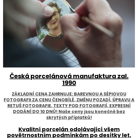
c
í
p
r
v
k
y
v
ý
p
i
s
Česká porcelánová manufaktura zal.
u
1990
ZÁKLADNÍ CENA ZAHRNUJE: BAREVNOU A SÉPIOVOU
FOTOGRA
FII ZA CENU ČENOBÍLÉ, ZMĚNU POZADÍ, ÚPRAVU A
RETUŠ FOTOGRAFIE, TEXTY POD FOTOGRAFIÍ, EXPRESNÍ
DODÁNÍ DO 10 DNŮ!
Naše ceny jsou konečné bez
skrytých příplatků!
Kvalitní porcelán odolávající všem
povětrnostním podmínkám po desítky let.