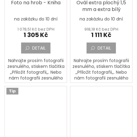
Foto na hrob - Kniha
Ovál extra plochý 1,5
mm a extra bílý
na zakázku do 10 dní
na zakázku do 10 dní
1 078,51 Kč bez DPH
918,18 Kč bez DPH
1 305 Kč
1 111 Kč
DETAIL
DETAIL
Nahrajte prosím fotografii
Nahrajte prosím fotografii
zesnulého, stiskem tlačitka
zesnulého, stiskem tlačítka
,,Přiložit fotografii,,. Nebo
,,Přiložit fotografii,,. Nebo
nám fotografii zesnulého
nám fotografii zesnulého
pošlete poštou na adresu:
pošlete poštou na adresu:
PORCELÁNOVÁ
PORCELÁNOVÁ
Tip
MANUFAKTURA, Mostecká
MANUFAKTURA, Mostecká
133,...
133,...