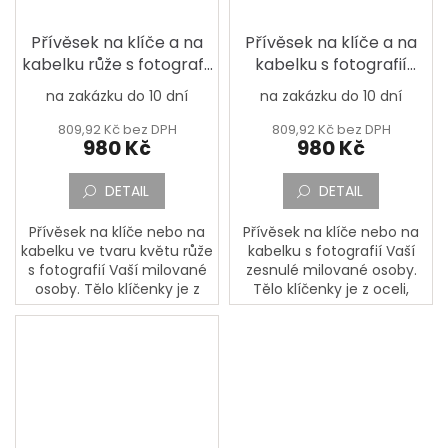
Přívěsek na klíče a na
Přívěsek na klíče a na
kabelku růže s fotografií
kabelku s fotografií
milované osoby
milované osoby
na zakázku do 10 dní
na zakázku do 10 dní
809,92 Kč bez DPH
809,92 Kč bez DPH
980 Kč
980 Kč
DETAIL
DETAIL
Přívěsek na klíče nebo na
Přívěsek na klíče nebo na
kabelku ve tvaru květu růže
kabelku s fotografií Vaší
s fotografií Vaší milované
zesnulé milované osoby.
osoby. Tělo klíčenky je z
Tělo klíčenky je z oceli,
oceli, fotografie je na
fotografie je na
porcelánové destičce,
porcelánové destičce,
která je spojena s tělěm...
která je spojena s tělěm
klíčenky...