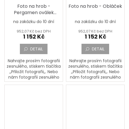
Foto na hrob -
Foto na hrob - Obláček
Pergamen oválek
17x13cm
na zakázku do 10 dní
na zakázku do 10 dní
952,07 Kč bez DPH
952,07 Kč bez DPH
1 152 Kč
1 152 Kč
DETAIL
DETAIL
Nahrajte prosím fotografii
Nahrajte prosím fotografii
zesnulého, stiskem tlačítka
zesnulého, stiskem tlačítka
,,Přiložit fotografii,,. Nebo
,,Přiložit fotografii,,. Nebo
nám fotografii zesnulého
nám fotografii zesnulého
pošlete poštou na adresu:
pošlete poštou na adresu:
PORCELÁNOVÁ
PORCELÁNOVÁ
MANUFAKTURA, Mostecká
MANUFAKTURA, Mostecká
133,...
133,...