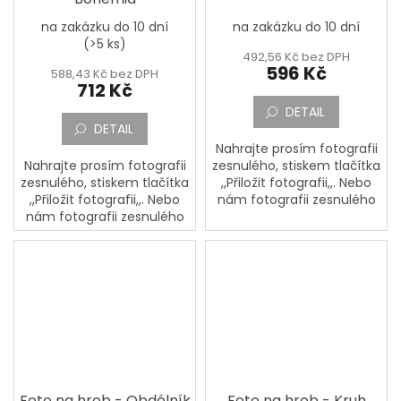
na zakázku do 10 dní
na zakázku do 10 dní
(>5 ks)
492,56 Kč bez DPH
596 Kč
588,43 Kč bez DPH
712 Kč
DETAIL
DETAIL
Nahrajte prosím fotografii
Nahrajte prosím fotografii
zesnulého, stiskem tlačítka
zesnulého, stiskem tlačítka
,,Přiložit fotografii,,. Nebo
,,Přiložit fotografii,,. Nebo
nám fotografii zesnulého
nám fotografii zesnulého
pošlete poštou na adresu:
pošlete poštou na adresu:
PORCELÁNOVÁ
PORCELÁNOVÁ
MANUFAKTURA, Mostecká
MANUFAKTURA, Mostecká
133,...
133,...
Foto na hrob - Obdélník
Foto na hrob - Kruh