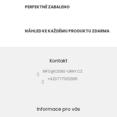
PERFEKTNĚ ZABALENO
NÁHLED KE KAŽDÉMU PRODUKTU ZDARMA
Z
á
p
Kontakt
a
INFO
@
CESKE-URNY.CZ
t
í
+420777002995
Informace pro vás