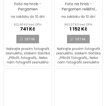
Foto na hrob -
Foto na hrob -
Pergamen
Pergamen reliéfní
12x21cm
na zakázku do 10 dní
na zakázku do 10 dní
612,40 Kč bez DPH
952,07 Kč bez DPH
741 Kč
1 152 Kč
DETAIL
DETAIL
Nahrajte prosím fotografii
Nahrajte prosím fotografii
zesnulého, stiskem tlačítka
zesnulého, stiskem tlačítka
,,Přiložit fotografii,,. Nebo
,,Přiložit fotografii,,. Nebo
nám fotografii zesnulého
nám fotografii zesnulého
pošlete poštou na adresu:
pošlete poštou na adresu:
PORCELÁNOVÁ
PORCELÁNOVÁ
MANUFAKTURA, Mostecká
MANUFAKTURA, Mostecká
133,...
133,...