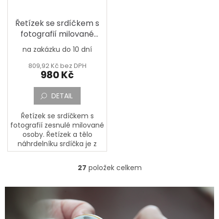
Řetízek se srdíčkem s
fotografií milované
osoby
na zakázku do 10 dní
809,92 Kč bez DPH
980 Kč
DETAIL
Řetízek se srdíčkem s
fotografií zesnulé milované
osoby. Řetízek a tělo
náhrdelníku srdíčka je z
chirurgické oceli, fotografie
je na porcelánové
27
položek celkem
O
destičce. Díky použité...
v
l
á
d
a