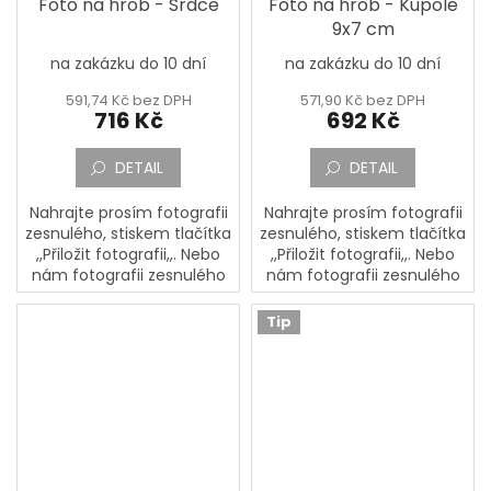
Foto na hrob - Srdce
Foto na hrob - Kupole
9x7 cm
na zakázku do 10 dní
na zakázku do 10 dní
Průměrné
hodnocení
591,74 Kč bez DPH
571,90 Kč bez DPH
produktu
716 Kč
692 Kč
je
4,5
DETAIL
DETAIL
z
5
hvězdiček.
Nahrajte prosím fotografii
Nahrajte prosím fotografii
zesnulého, stiskem tlačítka
zesnulého, stiskem tlačítka
,,Přiložit fotografii,,. Nebo
,,Přiložit fotografii,,. Nebo
nám fotografii zesnulého
nám fotografii zesnulého
pošlete poštou na adresu:
pošlete poštou na adresu:
PORCELÁNOVÁ
PORCELÁNOVÁ
Tip
MANUFAKTURA, Mostecká
MANUFAKTURA, Mostecká
133,...
133,...