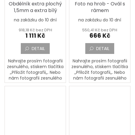
Obdélník extra plochý
Foto na hrob - Ovál s
1,5mm a extra bílý
rámem
na zakázku do 10 dní
na zakázku do 10 dní
918,18 Kč bez DPH
550,41 Kč bez DPH
1 111 Kč
666 Kč
DETAIL
DETAIL
Nahrajte prosím fotografii
Nahrajte prosím fotografii
zesnulého, stiskem tlačítka
zesnulého, stiskem tlačítka
,,Přiložit fotografii,,. Nebo
,,Přiložit fotografii,,. Nebo
nám fotografii zesnulého
nám fotografii zesnulého
pošlete poštou na adresu:
pošlete poštou na adresu:
PORCELÁNOVÁ
PORCELÁNOVÁ
MANUFAKTURA, Mostecká
MANUFAKTURA, Mostecká
133,...
133,...