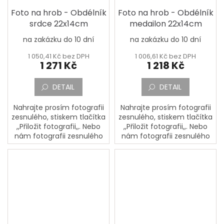
Foto na hrob - Obdélník
Foto na hrob - Obdélník
srdce 22x14cm
medailon 22x14cm
na zakázku do 10 dní
na zakázku do 10 dní
1 050,41 Kč bez DPH
1 006,61 Kč bez DPH
1 271 Kč
1 218 Kč
DETAIL
DETAIL
Nahrajte prosím fotografii
Nahrajte prosím fotografii
zesnulého, stiskem tlačítka
zesnulého, stiskem tlačítka
,,Přiložit fotografii,,. Nebo
,,Přiložit fotografii,,. Nebo
nám fotografii zesnulého
nám fotografii zesnulého
pošlete poštou na adresu:
pošlete poštou na adresu:
PORCELÁNOVÁ
PORCELÁNOVÁ
MANUFAKTURA, Mostecká
MANUFAKTURA, Mostecká
133,...
133,...