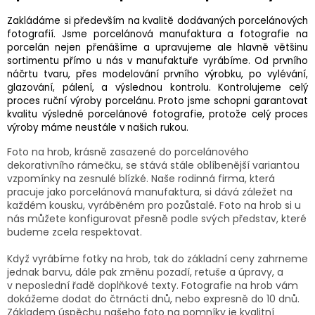
Zakládáme si především na kvalitě dodávaných porcelánových
fotografií. Jsme porcelánová manufaktura a fotografie na
porcelán nejen přenášíme a upravujeme ale hlavně většinu
sortimentu přímo u nás v manufaktuře vyrábíme. Od prvního
náčrtu tvaru, přes modelování prvního výrobku, po vylévání,
glazování, pálení, a výslednou kontrolu. Kontrolujeme celý
proces ruční výroby porcelánu. Proto jsme schopni garantovat
kvalitu výsledné porcelánové fotografie, protože celý proces
výroby máme neustále v našich rukou.
Foto na hrob, krásně zasazené do porcelánového
dekorativního rámečku, se stává stále oblíbenější variantou
vzpomínky na zesnulé blízké. Naše rodinná firma, která
pracuje jako porcelánová manufaktura, si dává záležet na
každém kousku, vyráběném pro pozůstalé. Foto na hrob si u
nás můžete konfigurovat přesně podle svých představ, které
budeme zcela respektovat.
Když vyrábíme fotky na hrob, tak do základní ceny zahrneme
jednak barvu, dále pak změnu pozadí, retuše a úpravy, a
v neposlední řadě doplňkové texty. Fotografie na hrob vám
dokážeme dodat do čtrnácti dnů, nebo expresně do 10 dnů.
Základem úspěchu našeho foto na pomníky je kvalitní