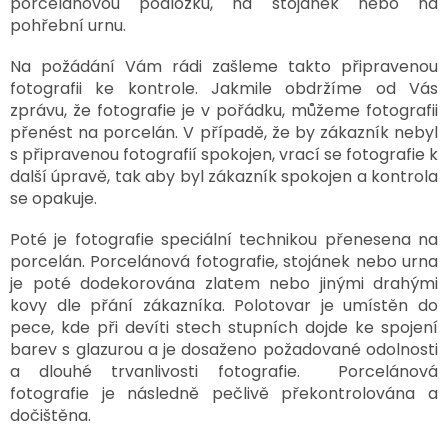
porcelánovou podložku, na stojánek nebo na
PROČ
pohřební urnu.
POŘÍDIT
URNU
OD
Na požádání Vám rádi zašleme takto připravenou
NÁS?
fotografii ke kontrole. Jakmile obdržíme od Vás
zprávu, že fotografie je v pořádku, můžeme fotografii
O
VÝROBĚ
přenést na porcelán. V případě, že by zákazník nebyl
UREN
s připravenou fotografií spokojen, vrací se fotografie k
další úpravě, tak aby byl zákazník spokojen a kontrola
O
VÝROBĚ
se opakuje.
FOTOGRAFIÍ
NA
Poté je fotografie speciální technikou přenesena na
HROB
porcelán. Porcelánová fotografie, stojánek nebo urna
PÉČE
je poté dodekorována zlatem nebo jinými drahými
A
kovy dle přání zákazníka. Polotovar je umístěn do
ČIŠTĚNÍ
POHŘEBNÍCH
pece, kde při devíti stech stupních dojde ke spojení
UREN
barev s glazurou a je dosaženo požadované odolnosti
A
PORCELÁNOVÝCH
a dlouhé trvanlivosti fotografie. Porcelánová
FOTOGRAFIÍ
NA
fotografie je následně pečlivě překontrolována a
HROB
dočištěna.
MANUFAKTURA