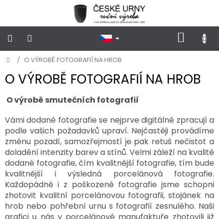
Přejít
na
obsah
NÁKUP
KOŠÍK
Domů
/
O VÝROBĚ FOTOGRAFIÍ NA HROB
POHŘEBNÍ
URNY
KLASICKÉ
O VÝROBĚ FOTOGRAFIÍ NA HROB
O výrobě smutečních fotografií
POHŘEBNÍ
URNY
VSYPOVÉ
Vámi dodané fotografie se nejprve digitálně zpracují a
podle vašich požadavků upraví. Nejčastěji provádíme
změnu pozadí, samozřejmostí je pak retuš nečistot a
FOTOGRAFIE
a
doladění intenzity barev a stínů. Velmi záleží na kvalitě
STOJÁNKY
NA
dodané fotografie, čím kvalitnější fotografie, tím bude
HROB
kvalitnější i výsledná porcelánová fotografie.
Každopádně i z poškozené fotografie jsme schopni
zhotovit kvalitní porcelánovou fotografii, stojánek na
PŘÍSLUŠENSTVÍ
hrob nebo pohřební urnu s fotografií zesnulého. Naši
grafici u nás v porcelánové manufaktuře zhotovili již