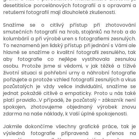
VZPOMÍNKA
desetitisíce porcelánových fotografií a s opravami a
NA
PSY
retušemi fotografií mají dlouholeté zkušenosti.
A
KOČKY
Snažíme se o citlivý přístup při zhotovování
smutečních fotografií na hrob, stojánků na hrob a do
Blog
kolumbárií a při výrobě uren s fotografiemi zesnulých.
To neznamená jen lidský přístup při jednání s Vámi ale
GARANCE
hlavně se snažíme o kvalitní fotografii zesnulého, tak
SPOKOJENOSTI
aby fotografie co nejlépe vystihovala zesnulou
KONTAKTY
osobu.
Protože jsme si vědomi, v jak těžké a tíživé
životní situaci si pohřební urny a náhrobní fotografie
ČASTO
pořizujete a protože vzhled fotografií zesnulých a vkus
KLADENÉ
DOTAZY
pozůstalých je vždy velice individuální, snažíme se
FAQ
jednat pokaždé citlivě a empaticky. Proto u nás také
platí pravidlo...V případě, že pozůstalý - zákazník není
GARANCE
spokojen, zhotovujeme objednaný výrobek znovu
BEZPEČNÉ
DOPRAVY
zdarma na naše náklady, k Vaší úplné spokojenosti.
DOPRAVA
Jakmile dokončíme všechny grafické práce, tak je
A
BALENÍ
výsledná fotografie připravená na přenos na