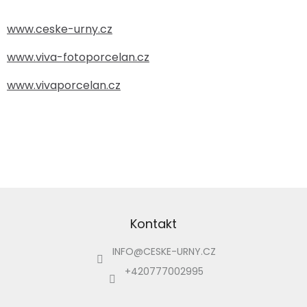
www.ceske-urny.cz
www.viva-fotoporcelan.cz
www.vivaporcelan.cz
Z
á
p
Kontakt
a
INFO
@
CESKE-URNY.CZ
t
í
+420777002995