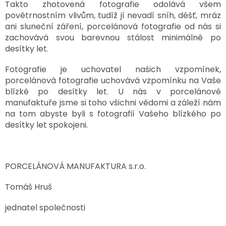
Takto zhotovená fotografie odolává všem
povětrnostním vlivům, tudíž jí nevadí sníh, déšť, mráz
SPOLUPRÁCE
S
ani sluneční záření, porcelánová fotografie od nás si
PARTNERY
zachovává svou barevnou stálost minimálně po
desítky let.
Výměna
nebo
vrácení
Fotografie je uchovatel našich vzpomínek,
zboží
porcelánová fotografie uchovává vzpomínku na Vaše
blízké po desítky let. U nás v porcelánové
Napište
nám
manufaktuře jsme si toho všichni vědomi a záleží nám
na tom abyste byli s fotografií Vašeho blízkého po
CZK
desítky let spokojeni.
/
Přihlášení
PORCELÁNOVÁ MANUFAKTURA s.r.o.
Tomáš Hruš
jednatel společnosti