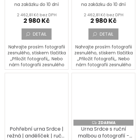
na zakázku do 10 dní
na zakázku do 10 dní
2 462,81 Kč bez DPH
2 462,81 Kč bez DPH
2 980 Kč
2 980 Kč
DETAIL
DETAIL
Nahrajte prosím fotografii
Nahrajte prosím fotografii
zesnulého, stiskem tlačitka
zesnulého, stiskem tlačitka
,,Přiložit fotografii,,. Nebo
,,Přiložit fotografii,,. Nebo
nám fotografii zesnulého
nám fotografii zesnulého
pošlete poštou na adresu:
pošlete poštou na adresu:
PORCELÁNOVÁ
PORCELÁNOVÁ
MANUFAKTURA, Mostecká
MANUFAKTURA, Mostecká
133,...
133,...
ZDARMA
ZDARMA
Pohřební urna Srdce |
Urna Srdce s ruční
režná | andělíček | ruční
malbou a fotografií -