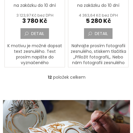
malba
srdce v dlaních
na zakázku do 10 dní
na zakázku do 10 dní
3 123,97 Kč bez DPH
4 363,64 Kč bez DPH
3 780 Kč
5 280 Kč
DETAIL
DETAIL
K motivu je možné dopsat
Nahrajte prosím fotografii
text zesnulého. Text
zesnulého, stiskem tlačitka
prosím napište do
,,Přiložit fotografii,,. Nebo
vyznačeného
nám fotografii zesnulého
okénka,,Jméno, Příjmení,
pošlete poštou na adresu:
Datum narození, Datum
PORCELÁNOVÁ
12
položek celkem
O
úmrtí a Doplňující text a
MANUFAKTURA, Mostecká
v
dopište případné přání a...
133,...
l
á
d
a
c
í
p
r