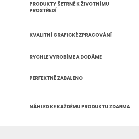
PRODUKTY ŠETRNÉ K ŽIVOTNÍMU
PROSTŘEDÍ
KVALITNÍ GRAFICKÉ ZPRACOVÁNÍ
RYCHLE VYROBÍME A DODÁME
PERFEKTNĚ ZABALENO
NÁHLED KE KAŽDÉMU PRODUKTU ZDARMA
Z
á