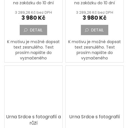
na zakázku do 10 dní
na zakázku do 10 dní
3 289,26 Kč bez DPH
3 289,26 Kč bez DPH
3 980 Kč
3 980 Kč
DETAIL
DETAIL
K motivu je možné dopsat
K motivu je možné dopsat
text zesnulého. Text
text zesnulého. Text
prosím napište do
prosím napište do
vyznačeného
vyznačeného
okénka,,Jméno, Příjmení,
okénka,,Jméno, Příjmení,
Datum narození, Datum
Datum narození, Datum
úmrtí a Doplňující text a
úmrtí a Doplňující text a
dopište případné přání a...
dopište případné přání a...
Urna Srdce s fotografií a
Urna Srdce s fotografií
růží