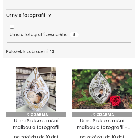
SPOLUPRÁCE
Urny s fotografií
?
S
PARTNERY
Výměna
Urna s fotografií zesnulého
8
nebo
vrácení
zboží
Položek k zobrazení:
12
Napište
nám
V
ý
CZK
/
p
i
s
Přihlášení
p
r
o
ZDARMA
ZDARMA
ZDARMA
ZDARMA
d
Urna Srdce s ruční
Urna Srdce s ruční
u
malbou a fotografií
malbou a fotografií -
k
luční kvítí
na zakázku do 10 dní
na zakázku do 10 dní