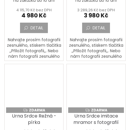
na zakázku do 10 dní
na zakázku do 10 dní
4 115,70 Kč bez DPH
3 289,26 Kč bez DPH
4 980 Kč
3 980 Kč
DETAIL
DETAIL
Nahrajte prosím fotografii
Nahrajte prosím fotografii
zesnulého, stiskem tlačitka
zesnulého, stiskem tlačitka
,,Přiložit fotografii,,. Nebo
,,Přiložit fotografii,,. Nebo
nám fotografii zesnulého
nám fotografii zesnulého
pošlete poštou na adresu:
pošlete poštou na adresu:
PORCELÁNOVÁ
PORCELÁNOVÁ
MANUFAKTURA, Mostecká
MANUFAKTURA, Mostecká
133,...
133,...
ZDARMA
ZDARMA
ZDARMA
ZDARMA
Urna Srdce Režná -
Urna Srdce imitace
pírka
mramor s fotografií