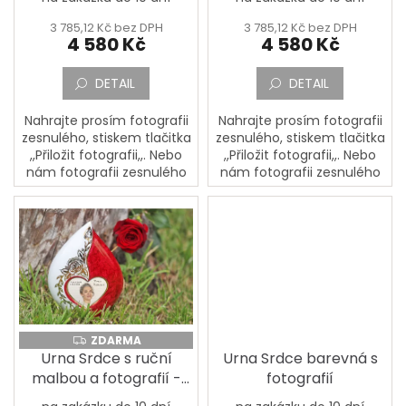
t
ů
3 785,12 Kč bez DPH
3 785,12 Kč bez DPH
4 580 Kč
4 580 Kč
DETAIL
DETAIL
Nahrajte prosím fotografii
Nahrajte prosím fotografii
zesnulého, stiskem tlačitka
zesnulého, stiskem tlačitka
,,Přiložit fotografii,,. Nebo
,,Přiložit fotografii,,. Nebo
nám fotografii zesnulého
nám fotografii zesnulého
pošlete poštou na adresu:
pošlete poštou na adresu:
PORCELÁNOVÁ
PORCELÁNOVÁ
MANUFAKTURA, Mostecká
MANUFAKTURA, Mostecká
133,...
133,...
ZDARMA
ZDARMA
Urna Srdce s ruční
Urna Srdce barevná s
malbou a fotografií -
fotografií
růže