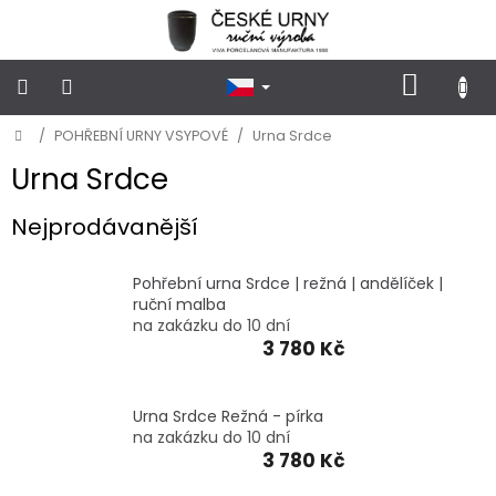
Přejít
na
obsah
NÁKUP
KOŠÍK
Domů
/
POHŘEBNÍ URNY VSYPOVÉ
/
Urna Srdce
POHŘEBNÍ
URNY
KLASICKÉ
Urna Srdce
Nejprodávanější
POHŘEBNÍ
URNY
VSYPOVÉ
Pohřební urna Srdce | režná | andělíček |
ruční malba
FOTOGRAFIE
na zakázku do 10 dní
a
3 780 Kč
STOJÁNKY
NA
HROB
Urna Srdce Režná - pírka
na zakázku do 10 dní
PŘÍSLUŠENSTVÍ
3 780 Kč