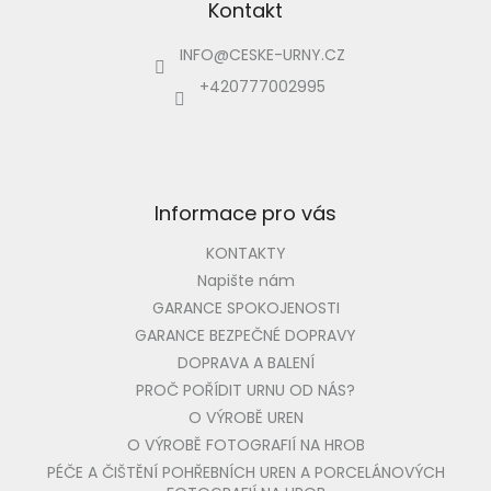
p
Kontakt
a
INFO
@
CESKE-URNY.CZ
t
í
+420777002995
Informace pro vás
KONTAKTY
Napište nám
GARANCE SPOKOJENOSTI
GARANCE BEZPEČNÉ DOPRAVY
DOPRAVA A BALENÍ
PROČ POŘÍDIT URNU OD NÁS?
O VÝROBĚ UREN
O VÝROBĚ FOTOGRAFIÍ NA HROB
PÉČE A ČIŠTĚNÍ POHŘEBNÍCH UREN A PORCELÁNOVÝCH