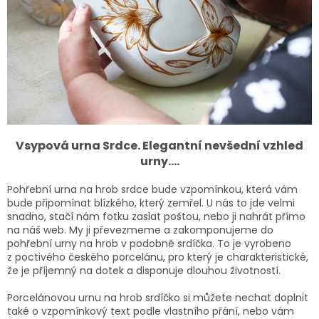
v
k
y
v
ý
p
i
s
u
Vsypová urna Srdce. Elegantní nevšední vzhled
urny....
Pohřební urna na hrob srdce bude vzpomínkou, která vám
bude připomínat blízkého, který zemřel. U nás to jde velmi
snadno, stačí nám fotku zaslat poštou, nebo ji nahrát přímo
na náš web. My ji převezmeme a zakomponujeme do
pohřební urny na hrob v podobně srdíčka. To je vyrobeno
z poctivého českého porcelánu, pro který je charakteristické,
že je příjemný na dotek a disponuje dlouhou životností.
Porcelánovou urnu na hrob srdíčko si můžete nechat doplnit
také o vzpomínkový text podle vlastního přání, nebo vám