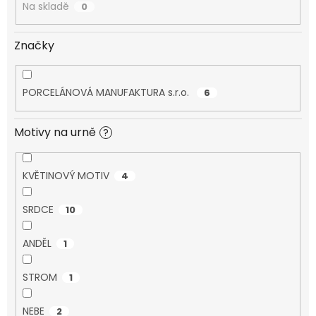
Na skladě
0
PROČ
POŘÍDIT
URNU
OD
Značky
NÁS?
O
VÝROBĚ
PORCELÁNOVÁ MANUFAKTURA s.r.o.
6
UREN
O
Motivy na urně
?
VÝROBĚ
FOTOGRAFIÍ
NA
HROB
KVĚTINOVÝ MOTIV
4
PÉČE
A
SRDCE
10
ČIŠTĚNÍ
POHŘEBNÍCH
UREN
ANDĚL
1
A
PORCELÁNOVÝCH
FOTOGRAFIÍ
NA
STROM
1
HROB
NEBE
2
MANUFAKTURA