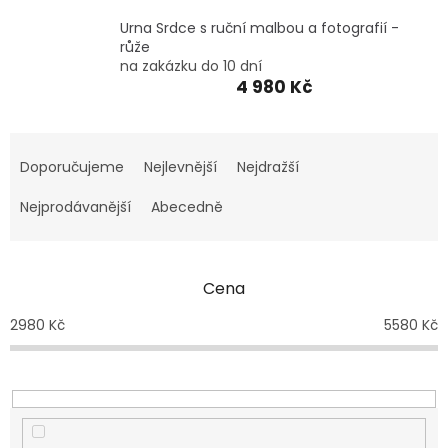
VZPOMÍNKA
NA
Urna Srdce s ruční malbou a fotografií -
PSY
A
růže
KOČKY
na zakázku do 10 dní
4 980 Kč
Blog
Ř
GARANCE
a
Doporučujeme
Nejlevnější
Nejdražší
SPOKOJENOSTI
z
e
Nejprodávanější
Abecedně
KONTAKTY
n
ČASTO
í
KLADENÉ
p
DOTAZY
Cena
FAQ
r
o
2980
Kč
5580
Kč
GARANCE
d
BEZPEČNÉ
DOPRAVY
u
k
DOPRAVA
t
A
ů
BALENÍ