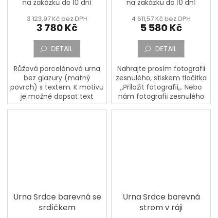
na zakázku do 10 dní
na zakázku do 10 dní
3 123,97 Kč bez DPH
4 611,57 Kč bez DPH
3 780 Kč
5 580 Kč
DETAIL
DETAIL
Růžová porcelánová urna
Nahrajte prosím fotografii
bez glazury (matný
zesnulého, stiskem tlačitka
povrch) s textem. K motivu
,,Přiložit fotografii,,. Nebo
je možné dopsat text
nám fotografii zesnulého
zesnulého. Text prosím
pošlete poštou na adresu:
napište do vyznačeného
PORCELÁNOVÁ
okénka,,Jméno, Příjmení,
MANUFAKTURA, Mostecká
Datum...
133,...
Urna Srdce barevná se
Urna Srdce barevná
srdíčkem
strom v ráji