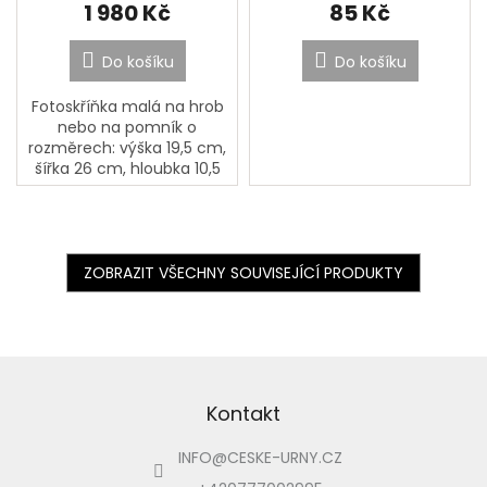
1 980 Kč
85 Kč
Do košíku
Do košíku
Fotoskříňka malá na hrob
nebo na pomník o
rozměrech: výška 19,5 cm,
šířka 26 cm, hloubka 10,5
cm. Ve fotoskříňce nelze
zapalovat svíčky ! Je
určená pouze na...
ZOBRAZIT VŠECHNY SOUVISEJÍCÍ PRODUKTY
Z
á
p
Kontakt
a
INFO
@
CESKE-URNY.CZ
t