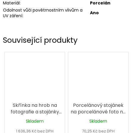
Materiál
:
Porcelán
Odolnost vůči povětrnostním vlivům a
Ano
UV záření
:
Související produkty
Skřínka na hrob na
Porcelánový stojánek
fotografie a stojánky
na porcelánové foto na
velká
hrob nebo k urně
Skladem
Skladem
1 636,36 Kč bez DPH
70,25 Kč bez DPH