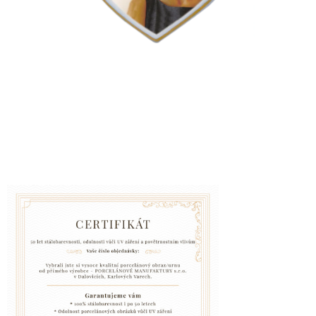
VZPOMÍNKA
NA
PSY
A
KOČKY
Blog
GARANCE
SPOKOJENOSTI
KONTAKTY
ČASTO
KLADENÉ
DOTAZY
FAQ
GARANCE
BEZPEČNÉ
DOPRAVY
DOPRAVA
A
BALENÍ