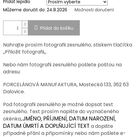
Přidat lepidlo
Můžeme doručit do:
24.8.2026
Možnosti doručení
SPOLUPRÁCE
S
PARTNERY
Přidat do košíku
Výměna
nebo
vrácení
Nahrajte prosím fotografii zesnulého, stiskem tlačítka
zboží
,,Přiložit fotografii,,.
Napište
nám
Nebo nám fotografii zesnulého pošlete poštou na
adresu:
CZK
/
PORCELÁNOVÁ MANUFAKTURA, Mostecká 133, 362 63
Dalovice.
Přihlášení
Pod fotografii zesnulého je možné dopsat text
zesnulého. Text prosím napište do vyznačeného
JMÉNO, PŘÍJMENÍ, DATUM NAROZENÍ,
okénka,,
DATUM ÚMRTÍ A DOPLŇUJÍCÍ TEXT
a dopište
případné přání a připomínky nebo nám pošlete e-