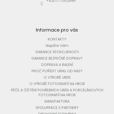
í
+420777002995
Informace pro vás
KONTAKTY
Napište nám
GARANCE SPOKOJENOSTI
GARANCE BEZPEČNÉ DOPRAVY
DOPRAVA A BALENÍ
PROČ POŘÍDIT URNU OD NÁS?
O VÝROBĚ UREN
O VÝROBĚ FOTOGRAFIÍ NA HROB
PÉČE A ČIŠTĚNÍ POHŘEBNÍCH UREN A PORCELÁNOVÝCH
FOTOGRAFIÍ NA HROB
MANUFAKTURA
SPOLUPRÁCE S PARTNERY