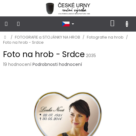
Přejít
na
obsah
NÁKUP
KOŠÍK
Domů
/
FOTOGRAFIE a STOJÁNKY NA HROB
/
Fotografie na hrob
/
POHŘEBNÍ
URNY
Foto na hrob - Srdce
KLASICKÉ
Foto na hrob - Srdce
2035
POHŘEBNÍ
Průměrné
19 hodnocení
Podrobnosti hodnocení
URNY
hodnocení
VSYPOVÉ
produktu
je
4,5
FOTOGRAFIE
a
z
STOJÁNKY
5
NA
hvězdiček.
HROB
PŘÍSLUŠENSTVÍ