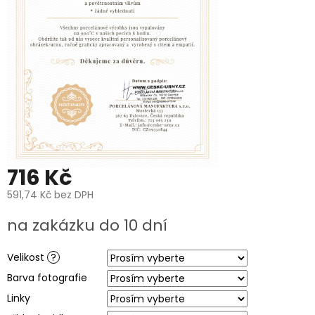
PROČ
POŘÍDIT
URNU
OD
NÁS?
O
VÝROBĚ
UREN
O
VÝROBĚ
FOTOGRAFIÍ
NA
HROB
716 Kč
591,74 Kč
bez DPH
PÉČE
A
Měrná
ČIŠTĚNÍ
na zakázku do 10 dní
POHŘEBNÍCH
cena:
UREN
A
PORCELÁNOVÝCH
Velikost
?
FOTOGRAFIÍ
NA
Barva fotografie
HROB
Linky
MANUFAKTURA