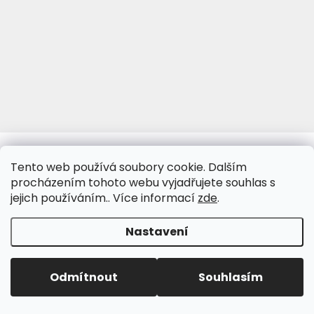
www.viva-fotoporcelan.cz
www.vivaporcelan.cz
Tento web používá soubory cookie. Dalším
procházením tohoto webu vyjadřujete souhlas s
jejich používáním.. Více informací
zde
.
Vytvořil Shoptet
&
Nastavení
Copyright 2026
www.ceske-urny.cz
. Všechna práva
Odmítnout
Souhlasím
vyhrazena.
Upravit nastavení cookies