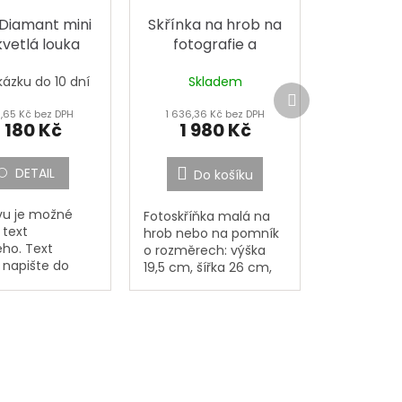
Diamant mini
Skřínka na hrob na
kvetlá louka
fotografie a
stojánky velká
kázku do 10 dní
Skladem
Další
produkt
1,65 Kč bez DPH
1 636,36 Kč bez DPH
 180 Kč
1 980 Kč
DETAIL
Do košíku
vu je možné
Fotoskříňka malá na
 text
hrob nebo na pomník
ého. Text
o rozměrech: výška
 napište do
19,5 cm, šířka 26 cm,
čeného
hloubka 10,5 cm. Ve
,,Jméno,
fotoskříňce nelze
ní, Datum
zapalovat svíčky ! Je
ní, Datum
určená pouze na...
 Doplňující text
šte případné
..