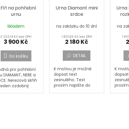
kříň na pohřební
Urna Diamant mini
Urna 
urnu
srdce
roz
Skladem
na zakázku do 10 dní
na za
3 223,14 Kč bez DPH
1 801,65 Kč bez DPH
1 80
3 900 Kč
2 180 Kč
2
DETAIL
Do košíku
K motivu je možné
K moti
dná pro pohřební
dopsat text
dopsat
u DIAMANT, NEBE a
zesnulého. Text
zesnul
CE. Nerezová skříň
prosím napište do
prosím
jeden ozdobný
vyznačeného
vyzna
l na urnu. Skříňka
okénka,,Jméno,
okénka
obvykle umísťuje
Příjmení, Datum
Příjme
náhrobní desku. Na
narození, Datum
naroze
 skříňky je
úmrtí a Doplňující text
úmrtí a
dlo....
a dopište případné
a dopi
přání a...
přání a.