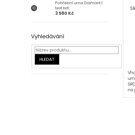
Pohřební urna Diamant |
S
text listí
3 580 Kč
Vyhledávání
HLEDAT
Vho
urn
SRD
na 
oba
se 
na 
dně
zrca