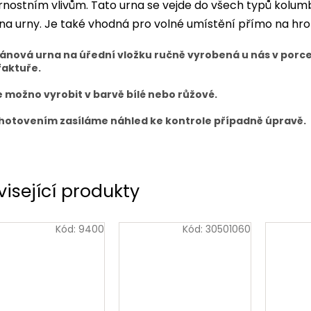
nostním vlivům. Tato urna se vejde do všech typů kolumbá
 na urny. Je také vhodná pro volné umístění přímo na hro
ánová urna na úřední vložku ručně vyrobená u nás v porc
aktuře.
e možno vyrobit v barvě bílé nebo růžové.
hotovením zasíláme náhled ke kontrole případně úpravě.
visející produkty
Kód:
9400
Kód:
30501060