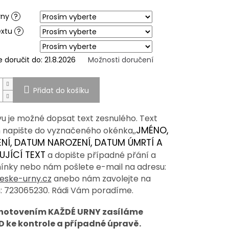
ek.
rny
?
extu
?
doručit do:
21.8.2026
Možnosti doručení
Přidat do košíku
vu je možné dopsat text zesnulého. Text
JMÉNO,
 napište do vyznačeného okénka,,
ENÍ, DATUM NAROZENÍ, DATUM ÚMRTÍ A
UJÍCÍ TEXT
a dopište případné přání a
ínky nebo nám pošlete e-mail na adresu:
eske-urny.cz
anebo nám zavolejte na
n: 723065230. Rádi Vám poradíme.
zhotovením KAŽDÉ URNY zasíláme
 ke kontrole a případné úpravě.