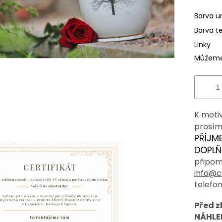
hvězdič
Barva u
Barva t
Linky
Můžeme 
K moti
prosím
PŘÍJM
DOPLŇ
připom
info@c
telefo
Před 
NÁHLED