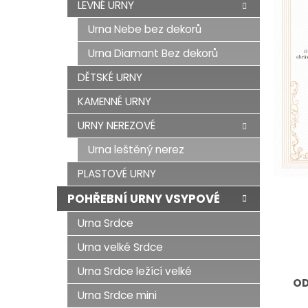
LEVNÉ URNY
Urna Nebe bez dekorů
Urna Diamant Bez dekorů
DĚTSKÉ URNY
KAMENNÉ URNY
URNY NEREZOVÉ
Urna leštěný nerez
PLASTOVÉ URNY
POHŘEBNÍ URNY VSYPOVÉ
Urna Srdce
Urna velké Srdce
Urna Srdce ležící velké
OD
Urna Srdce mini