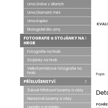
Urna Srdce v dlaních
Urna Diamant mini
Urna Kapka
KVALI
Ekologické Bio urny
FOTOGRAFIE a STOJÁNKY NA
HROB
Fotografie na hrob
Stojánky na hrob
Velkoformátové fotografie na
hrob
Popis
PŘÍSLUŠENSTVÍ
Žulové hřbitovní lucerny a vázy
Det
Nerezové lucerny a vázy
POHŘE
Lepidla a stojánky