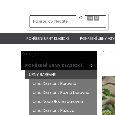
Přejít
na
obsah
POHŘEBNÍ URNY KLASICKÉ
POHŘEBNÍ URNY VS
Dom
Kategorie
Přeskočit
P
kategorie
o
POHŘEBNÍ URNY KLASICKÉ
s
t
URNY BAREVNÉ
r
Urna Diamant Barevná
a
n
Urna Diamant Režná barevná
n
í
Urna Nebe Režná barevná
p
Urna Diamant Růžová
a