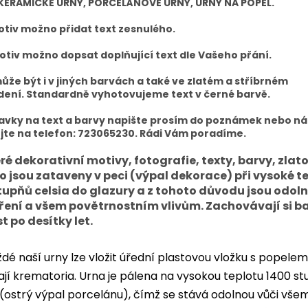
KERAMICKÉ URNY, PORCELÁNOVÉ URNY, URNY NA POPEL.
tiv možno přidat text zesnulého.
tiv možno dopsat doplňující text dle Vašeho přání.
ůže být i v jiných barvách a také ve zlatém a stříbrném
ení. Standardně vyhotovujeme text v černé barvě.
avky na text a barvy napište prosím do poznámek nebo n
jte na telefon: 723065230. Rádi Vám poradíme.
ré dekorativní motivy, fotografie, texty, barvy, zlato
ro jsou zataveny v peci (výpal dekorace) při vysoké t
tupňů celsia do glazury a z tohoto důvodu jsou odoln
ření a všem povětrnostním vlivům. Zachovávají si b
t po desítky let.
dé naší urny lze vložit úřední plastovou vložku s popelem
jí krematoria. Urna je pálena na vysokou teplotu 1400 s
 (ostrý výpal porcelánu), čímž se stává odolnou vůči vše