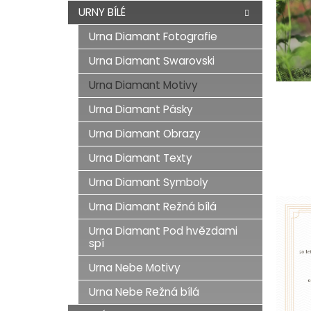
n
URNY BÍLÉ
e
Urna Diamant Fotografie
l
Urna Diamant Swarovski
Urna Diamant Motivy
Urna Diamant Pásky
Urna Diamant Obrazy
Urna Diamant Texty
Urna Diamant Symboly
Urna Diamant Režná bílá
Urna Diamant Pod hvězdami
spí
Urna Nebe Motivy
Urna Nebe Režná bílá