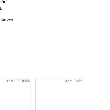
rií i
b.
elánové
Kód:
30501050
Kód:
9452