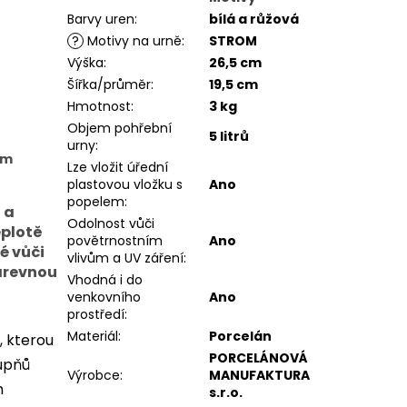
Barvy uren
:
bílá a růžová
?
Motivy na urně
:
STROM
Výška
:
26,5 cm
Šířka/průměr
:
19,5 cm
Hmotnost
:
3 kg
Objem pohřební
5 litrů
urny
:
ám
Lze vložit úřední
plastovou vložku s
Ano
popelem
:
 a
Odolnost vůči
eplotě
povětrnostním
Ano
é vůči
vlivům a UV záření
:
arevnou
Vhodná i do
venkovního
Ano
prostředí
:
Materiál
:
Porcelán
, kterou
PORCELÁNOVÁ
tupňů
Výrobce
:
MANUFAKTURA
m
s.r.o.