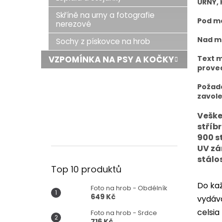
URNY, 
Skříně na urny a fotografie
Pod mo
nerezové
Nad mo
Sochy z pískovce na hrob
Text m
VZPOMÍNKA NA PSY A KOČKY
proved
Požad
zavole
Veške
stříb
900 s
UV zá
stálos
Top 10 produktů
Do kaž
Foto na hrob - Obdélník
649 Kč
vydáva
celsia
Foto na hrob - Srdce
716 Kč