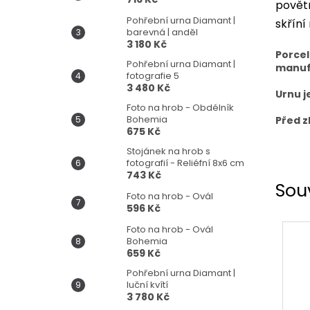
povětr
Pohřební urna Diamant |
skříní
barevná | anděl
3 180 Kč
Porcel
Pohřební urna Diamant |
manuf
fotografie 5
3 480 Kč
Urnu j
Foto na hrob - Obdélník
Bohemia
Před z
675 Kč
Stojánek na hrob s
fotografií - Reliéfní 8x6 cm
743 Kč
Sou
Foto na hrob - Ovál
596 Kč
Foto na hrob - Ovál
Bohemia
659 Kč
Pohřební urna Diamant |
luční kvítí
3 780 Kč