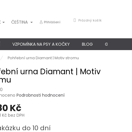
NÁKUPNÍ
Prázdný košík
K
ČEŠTINA
Přihlášení
KOŠÍK
Í
VZPOMÍNKA NA PSY A KOČKY
BLOG
GARANCE SP
Pohřební urna Diamant | Motiv stromu
ební urna Diamant | Motiv
omu
80
né
noceno
Podrobnosti hodnocení
ení
80 Kč
u
3 Kč
bez DPH
akázku do 10 dní