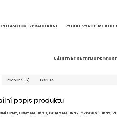
TNÍ GRAFICKÉ ZPRACOVÁNÍ
RYCHLE VYROBÍME A DO
NÁHLED KE KAŽDÉMU PRODUK
Podobné (5)
Diskuze
ailní popis produktu
BNÍ URNY, URNY NA HROB, OBALY NA URNY, OZDOBNÉ URNY, V