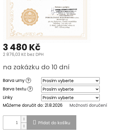
PROČ
POŘÍDIT
URNU
OD
NÁS?
O
VÝROBĚ
UREN
3 480 Kč
O
2 876,03 Kč
bez DPH
VÝROBĚ
FOTOGRAFIÍ
Měrná
na zakázku do 10 dní
NA
cena:
HROB
Barva urny
?
PÉČE
A
Barva textu
?
ČIŠTĚNÍ
POHŘEBNÍCH
Linky
UREN
A
Můžeme doručit do:
21.8.2026
Možnosti doručení
PORCELÁNOVÝCH
FOTOGRAFIÍ
NA
HROB
Přidat do košíku
MANUFAKTURA