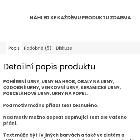
NÁHLED KE KAŽDÉMU PRODUKTU ZDARMA
Popis
Podobné (5)
Diskuze
Detailní popis produktu
POHŘEBNÍ URNY, URNY NA HROB, OBALY NA URNY,
OZDOBNÉ URNY, VENKOVNÍ URNY, KERAMICKÉ URNY,
PORCELÁNOVÉ URNY, URNY NA POPEL.
Pod motiv možno přidat text zesnulého.
Nad motiv možno dopsat doplňující text dle Vašeho
přání.
Text může být i v jiných barvách a také ve zlatém a