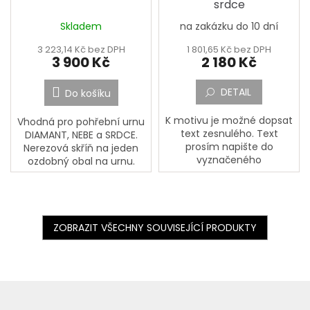
srdce
Skladem
na zakázku do 10 dní
3 223,14 Kč bez DPH
1 801,65 Kč bez DPH
3 900 Kč
2 180 Kč
DETAIL
Do košíku
K motivu je možné dopsat
Vhodná pro pohřební urnu
text zesnulého. Text
DIAMANT, NEBE a SRDCE.
prosím napište do
Nerezová skříň na jeden
vyznačeného
ozdobný obal na urnu.
okénka,,Jméno, Příjmení,
Skříňka se obvykle
Datum narození, Datum
umísťuje na náhrobní
úmrtí a Doplňující text a
desku. Na dně skříňky je
dopište případné přání a...
zrcadlo....
ZOBRAZIT VŠECHNY SOUVISEJÍCÍ PRODUKTY
Z
á