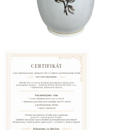
VZPOMÍNKA
NA
PSY
A
KOČKY
Blog
GARANCE
SPOKOJENOSTI
KONTAKTY
ČASTO
KLADENÉ
DOTAZY
FAQ
GARANCE
BEZPEČNÉ
DOPRAVY
DOPRAVA
A
BALENÍ