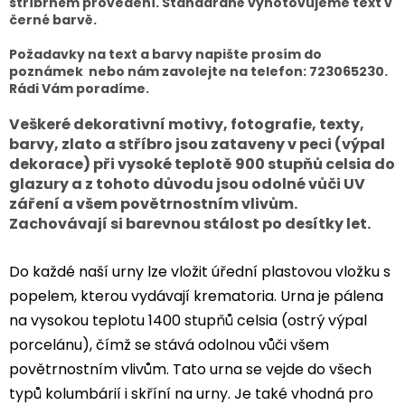
stříbrném provedení. Standardně vyhotovujeme text v
černé barvě.
Požadavky na text a barvy napište prosím do
poznámek nebo nám zavolejte na telefon: 723065230.
Rádi Vám poradíme.
Veškeré dekorativní motivy, fotografie, texty,
barvy, zlato a stříbro jsou zataveny v peci (výpal
dekorace) při vysoké teplotě 900 stupňů celsia do
glazury a z tohoto důvodu jsou odolné vůči UV
záření a všem povětrnostním vlivům.
Zachovávají si barevnou stálost po desítky let.
Do každé naší urny lze vložit úřední plastovou vložku s
popelem, kterou vydávají krematoria. Urna je pálena
na vysokou teplotu 1400 stupňů celsia (ostrý výpal
porcelánu), čímž se stává odolnou vůči všem
povětrnostním vlivům. Tato urna se vejde do všech
typů kolumbárií i skříní na urny. Je také vhodná pro