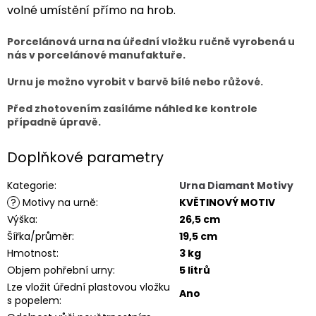
volné umístění přímo na hrob.
Porcelánová urna na úřední vložku ručně vyrobená u
nás v porcelánové manufaktuře.
Urnu je možno vyrobit v barvě bílé nebo růžové.
Před zhotovením zasíláme náhled ke kontrole
případně úpravě.
Doplňkové parametry
Kategorie
:
Urna Diamant Motivy
?
Motivy na urně
:
KVĚTINOVÝ MOTIV
Výška
:
26,5 cm
Šířka/průměr
:
19,5 cm
Hmotnost
:
3 kg
Objem pohřební urny
:
5 litrů
Lze vložit úřední plastovou vložku
Ano
s popelem
: