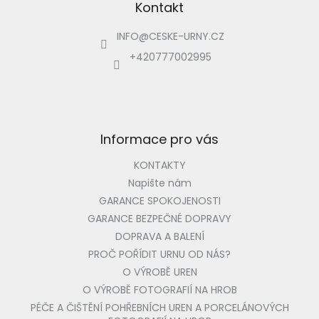
p
Kontakt
a
INFO
@
CESKE-URNY.CZ
t
í
+420777002995
Informace pro vás
KONTAKTY
Napište nám
GARANCE SPOKOJENOSTI
GARANCE BEZPEČNÉ DOPRAVY
DOPRAVA A BALENÍ
PROČ POŘÍDIT URNU OD NÁS?
O VÝROBĚ UREN
O VÝROBĚ FOTOGRAFIÍ NA HROB
PÉČE A ČIŠTĚNÍ POHŘEBNÍCH UREN A PORCELÁNOVÝCH