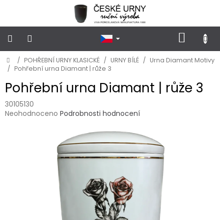
Přejít
na
obsah
NÁKUP
KOŠÍK
Domů
/
POHŘEBNÍ URNY KLASICKÉ
/
URNY BÍLÉ
/
Urna Diamant Motivy
POHŘEBNÍ
URNY
/
Pohřební urna Diamant | růže 3
KLASICKÉ
Pohřební urna Diamant | růže 3
POHŘEBNÍ
30105130
URNY
Průměrné
Neohodnoceno
Podrobnosti hodnocení
VSYPOVÉ
hodnocení
produktu
je
FOTOGRAFIE
a
0,0
STOJÁNKY
z
NA
5
HROB
hvězdiček.
PŘÍSLUŠENSTVÍ