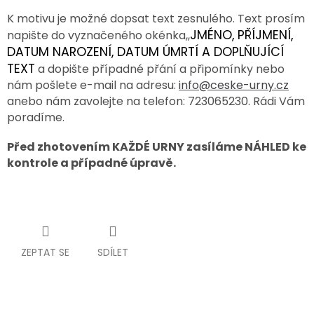
K motivu je možné dopsat text zesnulého. Text prosím
SPOLUPRÁCE
JMÉNO, PŘÍJMENÍ,
napište do vyznačeného okénka,,
S
PARTNERY
DATUM NAROZENÍ, DATUM ÚMRTÍ A DOPLŇUJÍCÍ
TEXT
a dopište případné přání a připomínky nebo
Výměna
nebo
nám pošlete e-mail na adresu:
info@ceske-urny.cz
vrácení
anebo nám zavolejte na telefon: 723065230. Rádi Vám
zboží
poradíme.
Napište
nám
Před zhotovením KAŽDÉ URNY zasíláme NÁHLED ke
kontrole a případné úpravě.
CZK
/
Přihlášení
ZEPTAT SE
SDÍLET