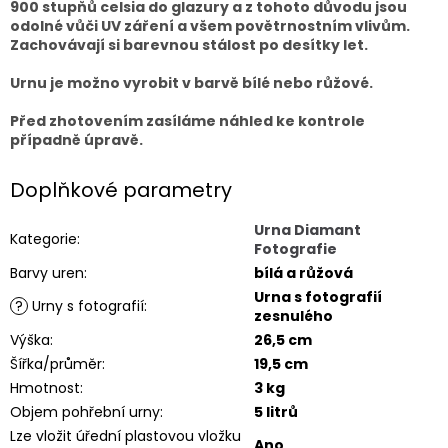
900 stupňů celsia do glazury a z tohoto důvodu jsou
odolné vůči UV záření a všem povětrnostním vlivům.
Zachovávají si barevnou stálost po desítky let.
Urnu je možno vyrobit v barvě bílé nebo růžové.
Před zhotovením zasíláme náhled ke kontrole
případně úpravě.
Doplňkové parametry
Urna Diamant
Kategorie
:
Fotografie
Barvy uren
:
bílá a růžová
Urna s fotografií
?
Urny s fotografií
:
zesnulého
Výška
:
26,5 cm
Šířka/průměr
:
19,5 cm
Hmotnost
:
3 kg
Objem pohřební urny
:
5 litrů
Lze vložit úřední plastovou vložku
Ano