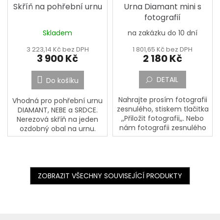
Skříň na pohřební urnu
Urna Diamant mini s
fotografií
Skladem
na zakázku do 10 dní
3 223,14 Kč bez DPH
1 801,65 Kč bez DPH
3 900 Kč
2 180 Kč
DETAIL
Do košíku
Nahrajte prosím fotografii
Vhodná pro pohřební urnu
zesnulého, stiskem tlačitka
DIAMANT, NEBE a SRDCE.
,,Přiložit fotografii,,. Nebo
Nerezová skříň na jeden
nám fotografii zesnulého
ozdobný obal na urnu.
pošlete poštou na adresu:
Skříňka se obvykle
PORCELÁNOVÁ
umísťuje na náhrobní
MANUFAKTURA, Mostecká
desku. Na dně skříňky je
133,...
zrcadlo....
ZOBRAZIT VŠECHNY SOUVISEJÍCÍ PRODUKTY
Z