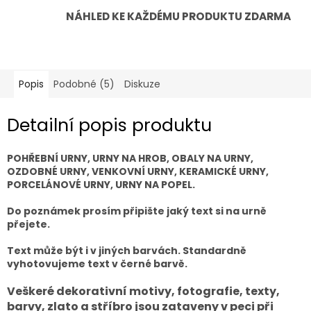
NÁHLED KE KAŽDÉMU PRODUKTU ZDARMA
Popis
Podobné (5)
Diskuze
Detailní popis produktu
POHŘEBNÍ URNY, URNY NA HROB, OBALY NA URNY,
OZDOBNÉ URNY, VENKOVNÍ URNY, KERAMICKÉ URNY,
PORCELÁNOVÉ URNY, URNY NA POPEL.
Do poznámek prosím připište jaký text si na urně
přejete.
Text může být i v jiných barvách. Standardně
vyhotovujeme text v černé barvě.
Veškeré dekorativní motivy, fotografie, texty,
barvy, zlato a stříbro jsou zataveny v peci při