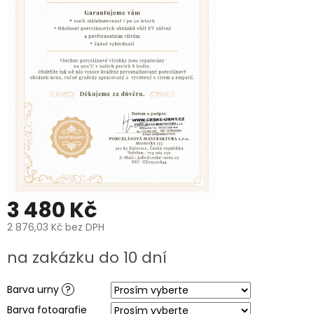
PROČ
POŘÍDIT
URNU
OD
NÁS?
O
VÝROBĚ
UREN
O
VÝROBĚ
FOTOGRAFIÍ
NA
HROB
PÉČE
3 480 Kč
A
ČIŠTĚNÍ
POHŘEBNÍCH
2 876,03 Kč
bez DPH
UREN
A
Měrná
na zakázku do 10 dní
PORCELÁNOVÝCH
cena:
FOTOGRAFIÍ
NA
HROB
Barva urny
?
Barva fotografie
MANUFAKTURA