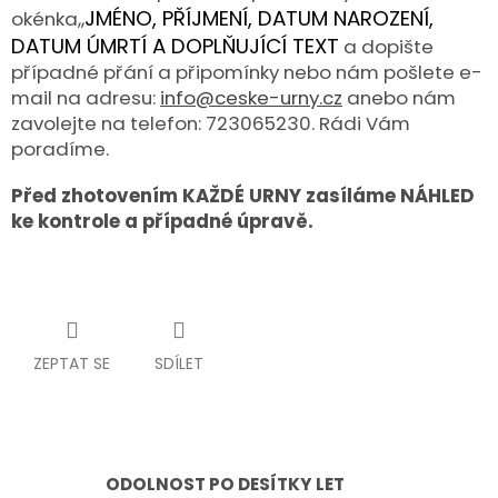
JMÉNO, PŘÍJMENÍ, DATUM NAROZENÍ,
okénka,,
DATUM ÚMRTÍ A DOPLŇUJÍCÍ TEXT
a dopište
případné přání a připomínky nebo nám pošlete e-
mail na adresu:
info@ceske-urny.cz
anebo nám
zavolejte na telefon: 723065230. Rádi Vám
poradíme.
Před zhotovením KAŽDÉ URNY zasíláme NÁHLED
ke kontrole a případné úpravě.
ZEPTAT SE
SDÍLET
ODOLNOST PO DESÍTKY LET