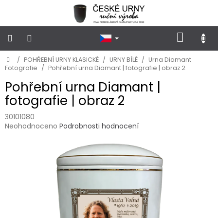
Přejít
na
obsah
NÁKUP
KOŠÍK
Domů
/
POHŘEBNÍ URNY KLASICKÉ
/
URNY BÍLÉ
/
Urna Diamant
POHŘEBNÍ
URNY
Fotografie
/
Pohřební urna Diamant | fotografie | obraz 2
KLASICKÉ
Pohřební urna Diamant |
fotografie | obraz 2
POHŘEBNÍ
URNY
VSYPOVÉ
30101080
Průměrné
Neohodnoceno
Podrobnosti hodnocení
hodnocení
FOTOGRAFIE
produktu
a
je
STOJÁNKY
NA
0,0
HROB
z
5
hvězdiček.
PŘÍSLUŠENSTVÍ