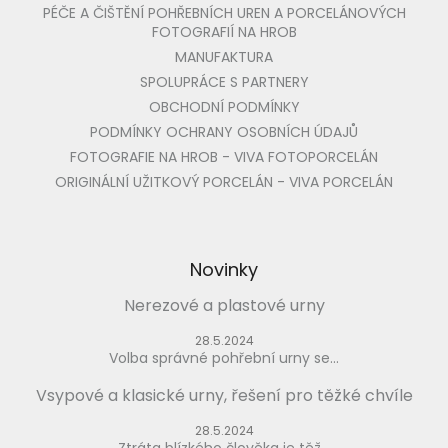
PÉČE A ČIŠTĚNÍ POHŘEBNÍCH UREN A PORCELÁNOVÝCH
FOTOGRAFIÍ NA HROB
MANUFAKTURA
SPOLUPRÁCE S PARTNERY
OBCHODNÍ PODMÍNKY
PODMÍNKY OCHRANY OSOBNÍCH ÚDAJŮ
FOTOGRAFIE NA HROB - VIVA FOTOPORCELÁN
ORIGINÁLNÍ UŽITKOVÝ PORCELÁN - VIVA PORCELÁN
Novinky
Nerezové a plastové urny
28.5.2024
Volba správné pohřební urny se...
Vsypové a klasické urny, řešení pro těžké chvíle
28.5.2024
Ztráta blízkého člověka je těž...