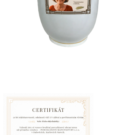
VZPOMÍNKA
NA
PSY
A
KOČKY
Blog
GARANCE
SPOKOJENOSTI
KONTAKTY
ČASTO
KLADENÉ
DOTAZY
FAQ
GARANCE
BEZPEČNÉ
DOPRAVY
DOPRAVA
A
BALENÍ