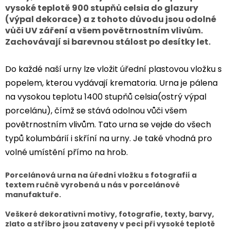
vysoké teplotě 900 stupňů celsia do glazury
(výpal dekorace) a z tohoto důvodu jsou odolné
vůči UV záření a všem povětrnostním vlivům.
Zachovávají si barevnou stálost po desítky let.
Do každé naší urny lze vložit úřední plastovou vložku s
popelem, kterou vydávají krematoria. Urna je pálena
na vysokou teplotu 1400 stupňů celsia(ostrý výpal
porcelánu), čímž se stává odolnou vůči všem
povětrnostním vlivům. Tato urna se vejde do všech
typů kolumbárií i skříní na urny. Je také vhodná pro
volné umístění přímo na hrob.
Porcelánová urna na úřední vložku s fotografií a
textem ručně vyrobená u nás v porcelánové
manufaktuře.
Veškeré dekorativní motivy, fotografie, texty, barvy,
zlato a stříbro jsou zataveny v peci při vysoké teplotě