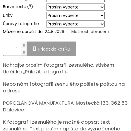
Barva textu
?
SPOLUPRÁCE
S
Linky
PARTNERY
Úpravy fotografie
Výměna
Můžeme doručit do:
24.8.2026
Možnosti doručení
nebo
vrácení
zboží
Přidat do košíku
Napište
nám
Nahrajte prosím fotografii zesnulého, stiskem
CZK
tlačitka ,,Přiložit fotografii,,.
/
Nebo nám fotografii zesnulého pošlete poštou na
adresu:
Přihlášení
PORCELÁNOVÁ MANUFAKTURA, Mostecká 133, 362 63
Dalovice.
K fotografii zesnulého je možné dopsat text
zesnulého. Text prosím napište do vyznačeného