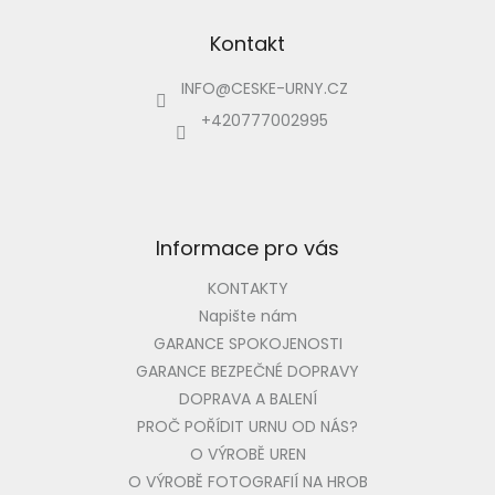
á
p
Kontakt
a
INFO
@
CESKE-URNY.CZ
t
í
+420777002995
Informace pro vás
KONTAKTY
Napište nám
GARANCE SPOKOJENOSTI
GARANCE BEZPEČNÉ DOPRAVY
DOPRAVA A BALENÍ
PROČ POŘÍDIT URNU OD NÁS?
O VÝROBĚ UREN
O VÝROBĚ FOTOGRAFIÍ NA HROB