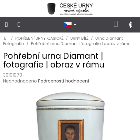
Přejít
na
obsah
NÁKUP
KOŠÍK
Domů
/
POHŘEBNÍ URNY KLASICKÉ
/
URNY BÍLÉ
/
Urna Diamant
POHŘEBNÍ
URNY
Fotografie
/
Pohřební urna Diamant | fotografie | obraz v rámu
KLASICKÉ
Pohřební urna Diamant |
fotografie | obraz v rámu
POHŘEBNÍ
URNY
VSYPOVÉ
30101070
Průměrné
Neohodnoceno
Podrobnosti hodnocení
hodnocení
FOTOGRAFIE
produktu
a
je
STOJÁNKY
NA
0,0
HROB
z
5
hvězdiček.
PŘÍSLUŠENSTVÍ