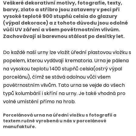
Veškeré dekorativní motivy, fotografie, texty,
barvy, zlato a stříbro jsou zataveny v peci při
vysoké teplotě 900 stupňů celsia do glazury
(výpal dekorace) a z tohoto důvodu jsou odolné
vůči UV záření a všem povětrnostním vlivům.
Zachovávají si barevnou stálost po desítky let.
Do každé naší urny lze vložit úřední plastovou vložku s
popelem, kterou vydávají krematoria. Urna je pálena
na vysokou teplotu 1400 stupňů celsia(ostrý výpal
porcelánu), čímž se stává odolnou vůči všem
povětrnostním vlivům. Tato urna se vejde do všech
typů kolumbárií i skříní na urny. Je také vhodná pro
volné umístění přímo na hrob.
Porcelánová urna na úřední vložku s fotografií a
textem ručně vyrobená u nás v porcelánové
manufaktuře.