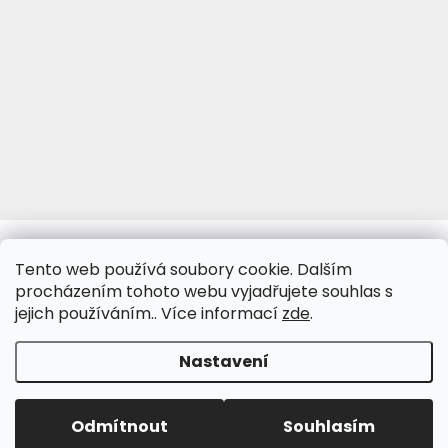
www.viva-fotoporcelan.cz
www.vivaporcelan.cz
Tento web používá soubory cookie. Dalším
procházením tohoto webu vyjadřujete souhlas s
jejich používáním.. Více informací
zde
.
Vytvořil Shoptet
&
Nastavení
Copyright 2026
www.ceske-urny.cz
. Všechna práva
Odmítnout
Souhlasím
vyhrazena.
Upravit nastavení cookies