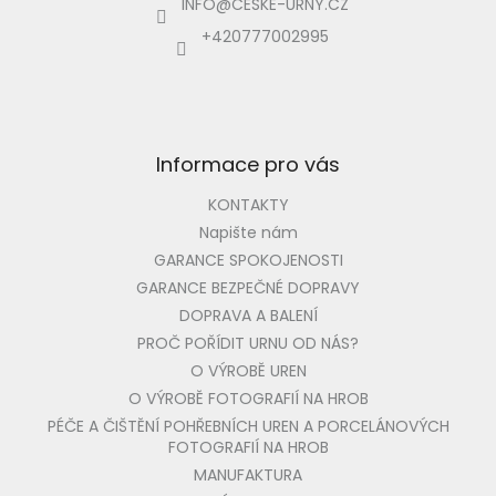
INFO
@
CESKE-URNY.CZ
t
í
+420777002995
Informace pro vás
KONTAKTY
Napište nám
GARANCE SPOKOJENOSTI
GARANCE BEZPEČNÉ DOPRAVY
DOPRAVA A BALENÍ
PROČ POŘÍDIT URNU OD NÁS?
O VÝROBĚ UREN
O VÝROBĚ FOTOGRAFIÍ NA HROB
PÉČE A ČIŠTĚNÍ POHŘEBNÍCH UREN A PORCELÁNOVÝCH
FOTOGRAFIÍ NA HROB
MANUFAKTURA