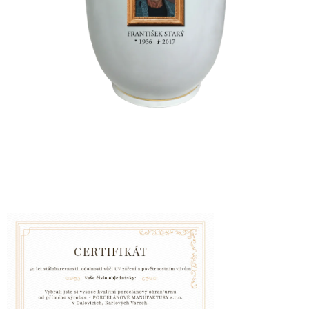
VZPOMÍNKA
NA
PSY
A
KOČKY
Blog
GARANCE
SPOKOJENOSTI
KONTAKTY
ČASTO
KLADENÉ
DOTAZY
FAQ
GARANCE
BEZPEČNÉ
DOPRAVY
DOPRAVA
A
BALENÍ