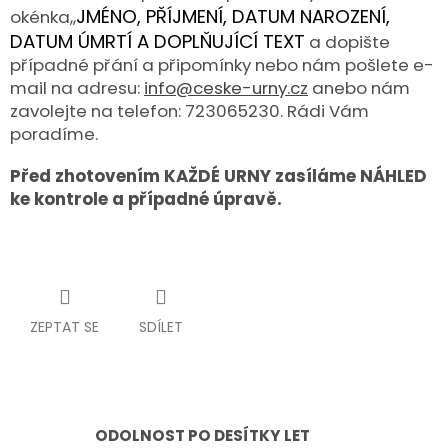
JMÉNO, PŘÍJMENÍ, DATUM NAROZENÍ,
okénka,,
DATUM ÚMRTÍ A DOPLŇUJÍCÍ TEXT
a dopište
případné přání a připomínky nebo nám pošlete e-
mail na adresu:
info@ceske-urny.cz
anebo nám
zavolejte na telefon: 723065230. Rádi Vám
poradíme.
Před zhotovením KAŽDÉ URNY zasíláme NÁHLED
ke kontrole a případné úpravě.
ZEPTAT SE
SDÍLET
ODOLNOST PO DESÍTKY LET