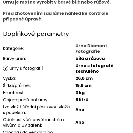
Urnu je možno vyrobit v barvě bílé nebo růžové.
Před zhotovením zasíláme náhled ke kontrole
případně úpravě.
Doplňkové parametry
Urna Diamant
Kategorie
:
Fotografie
Barvy uren
:
bílá a růžová
Urna s fotografií
?
Urny s fotografií
:
zesnulého
Výška
:
26,5 cm
Šířka/průměr
:
19,5 cm
Hmotnost
:
3 kg
Objem pohřební urny
:
5 litrů
Lze vložit úřední plastovou vložku
Ano
s popelem
:
Odolnost vůči povětrnostním
Ano
vlivům a UV záření
:
Vhodná i do venkovního