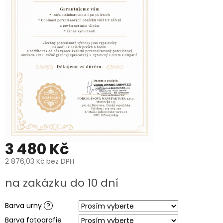
PROČ
POŘÍDIT
URNU
OD
NÁS?
O
VÝROBĚ
UREN
O
VÝROBĚ
FOTOGRAFIÍ
NA
HROB
PÉČE
3 480 Kč
A
ČIŠTĚNÍ
POHŘEBNÍCH
2 876,03 Kč
bez DPH
UREN
A
Měrná
na zakázku do 10 dní
PORCELÁNOVÝCH
cena:
FOTOGRAFIÍ
NA
HROB
Barva urny
?
Barva fotografie
MANUFAKTURA