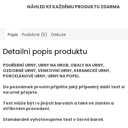
NÁHLED KE KAŽDÉMU PRODUKTU ZDARMA
Popis
Podobné (5)
Diskuze
Detailní popis produktu
POHŘEBNÍ URNY, URNY NA HROB, OBALY NA URNY,
OZDOBNÉ URNY, VENKOVNÍ URNY, KERAMICKÉ URNY,
PORCELÁNOVÉ URNY, URNY NA POPEL.
Do poznámek prosím připište jaký případný další text si
na urně přejete.
Text může být i v jiných barvách a také ve zlatém a
stříbrném provedení.
Standardně vyhotovujeme text v černé barvě.