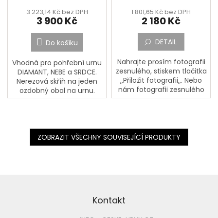
3 223,14 Kč bez DPH
1 801,65 Kč bez DPH
3 900 Kč
2 180 Kč
DETAIL
Do košíku
Nahrajte prosím fotografii
Vhodná pro pohřební urnu
zesnulého, stiskem tlačitka
DIAMANT, NEBE a SRDCE.
,,Přiložit fotografii,,. Nebo
Nerezová skříň na jeden
nám fotografii zesnulého
ozdobný obal na urnu.
pošlete poštou na adresu:
Skříňka se obvykle
PORCELÁNOVÁ
umísťuje na náhrobní
MANUFAKTURA, Mostecká
desku. Na dně skříňky je
133,...
zrcadlo....
ZOBRAZIT VŠECHNY SOUVISEJÍCÍ PRODUKTY
Z
á
p
Kontakt
a