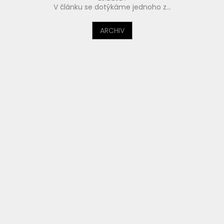
V článku se dotýkáme jednoho z...
ARCHIV