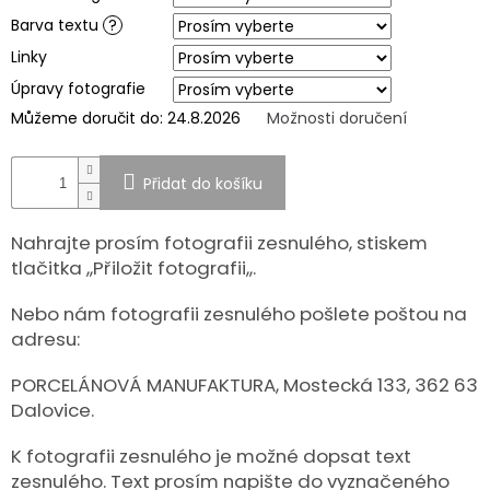
Barva textu
?
SPOLUPRÁCE
S
Linky
PARTNERY
Úpravy fotografie
Výměna
Můžeme doručit do:
24.8.2026
Možnosti doručení
nebo
vrácení
zboží
Přidat do košíku
Napište
nám
Nahrajte prosím fotografii zesnulého, stiskem
CZK
tlačitka ,,Přiložit fotografii,,.
/
Nebo nám fotografii zesnulého pošlete poštou na
adresu:
Přihlášení
PORCELÁNOVÁ MANUFAKTURA, Mostecká 133, 362 63
Dalovice.
K fotografii zesnulého je možné dopsat text
zesnulého. Text prosím napište do vyznačeného