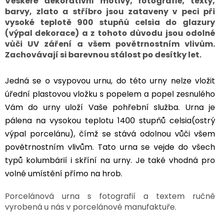
Veškeré dekorativní motivy, fotografie, texty,
barvy, zlato a stříbro jsou zataveny v peci při
vysoké teplotě 900 stupňů celsia do glazury
(výpal dekorace) a z tohoto důvodu jsou odolné
vůči UV záření a všem povětrnostním vlivům.
Zachovávají si barevnou stálost po desítky let.
Jedná se o vsypovou urnu, do této urny nelze vložit
úřední plastovou vložku s popelem a popel zesnulého
Vám do urny uloží Vaše pohřební služba. Urna je
pálena na vysokou teplotu 1400 stupňů celsia(ostrý
výpal porcelánu), čímž se stává odolnou vůči všem
povětrnostním vlivům. Tato urna se vejde do všech
typů kolumbárií i skříní na urny. Je také vhodná pro
volné umístění přímo na hrob.
Porcelánová urna s fotografií a textem ručně
vyrobená u nás v porcelánové manufaktuře.