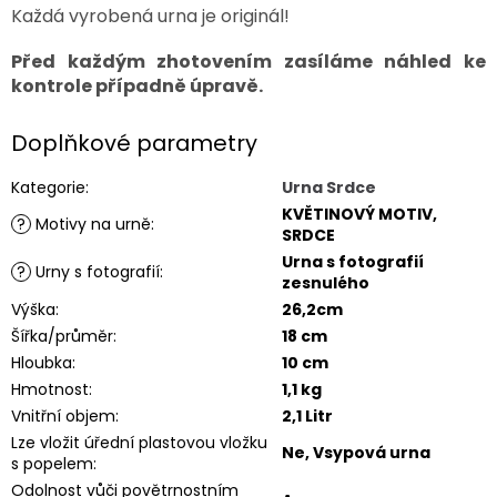
Každá vyrobená urna je originál!
Před každým zhotovením zasíláme náhled ke
kontrole případně úpravě.
Doplňkové parametry
Kategorie
:
Urna Srdce
KVĚTINOVÝ MOTIV,
?
Motivy na urně
:
SRDCE
Urna s fotografií
?
Urny s fotografií
:
zesnulého
Výška
:
26,2cm
Šířka/průměr
:
18 cm
Hloubka
:
10 cm
Hmotnost
:
1,1 kg
Vnitřní objem
:
2,1 Litr
Lze vložit úřední plastovou vložku
Ne, Vsypová urna
s popelem
:
Odolnost vůči povětrnostním