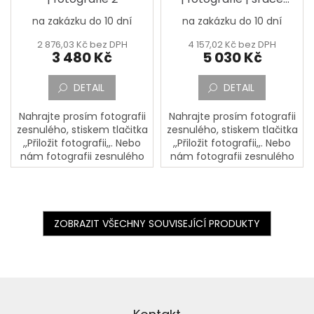
strom
na zakázku do 10 dní
na zakázku do 10 dní
2 876,03 Kč bez DPH
4 157,02 Kč bez DPH
3 480 Kč
5 030 Kč
DETAIL
DETAIL
Nahrajte prosím fotografii
Nahrajte prosím fotografii
zesnulého, stiskem tlačitka
zesnulého, stiskem tlačitka
,,Přiložit fotografii,,. Nebo
,,Přiložit fotografii,,. Nebo
nám fotografii zesnulého
nám fotografii zesnulého
pošlete poštou na adresu:
pošlete poštou na adresu:
PORCELÁNOVÁ
PORCELÁNOVÁ
MANUFAKTURA, Mostecká
MANUFAKTURA, Mostecká
133,...
133,...
ZOBRAZIT VŠECHNY SOUVISEJÍCÍ PRODUKTY
Z
á