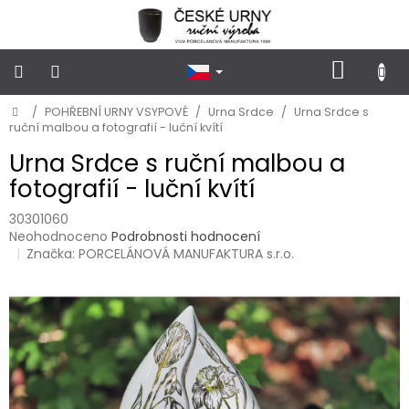
Přejít
na
obsah
NÁKUP
KOŠÍK
Domů
/
POHŘEBNÍ URNY VSYPOVÉ
/
Urna Srdce
/
Urna Srdce s
POHŘEBNÍ
URNY
ruční malbou a fotografií - luční kvítí
KLASICKÉ
Urna Srdce s ruční malbou a
fotografií - luční kvítí
POHŘEBNÍ
URNY
VSYPOVÉ
30301060
Průměrné
Neohodnoceno
Podrobnosti hodnocení
hodnocení
Značka:
PORCELÁNOVÁ MANUFAKTURA s.r.o.
FOTOGRAFIE
produktu
a
je
STOJÁNKY
NA
0,0
HROB
z
5
hvězdiček.
PŘÍSLUŠENSTVÍ