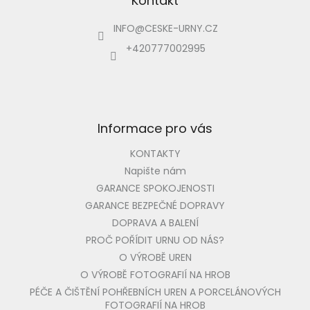
p
Kontakt
a
INFO
@
CESKE-URNY.CZ
t
í
+420777002995
Informace pro vás
KONTAKTY
Napište nám
GARANCE SPOKOJENOSTI
GARANCE BEZPEČNÉ DOPRAVY
DOPRAVA A BALENÍ
PROČ POŘÍDIT URNU OD NÁS?
O VÝROBĚ UREN
O VÝROBĚ FOTOGRAFIÍ NA HROB
PÉČE A ČIŠTĚNÍ POHŘEBNÍCH UREN A PORCELÁNOVÝCH
FOTOGRAFIÍ NA HROB