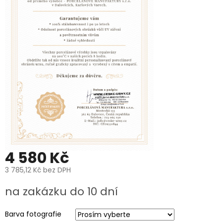
PROČ
POŘÍDIT
URNU
OD
NÁS?
O
VÝROBĚ
UREN
O
VÝROBĚ
FOTOGRAFIÍ
NA
HROB
PÉČE
A
ČIŠTĚNÍ
4 580 Kč
POHŘEBNÍCH
UREN
3 785,12 Kč
bez DPH
A
PORCELÁNOVÝCH
Měrná
FOTOGRAFIÍ
na zakázku do 10 dní
cena:
NA
HROB
Barva fotografie
MANUFAKTURA