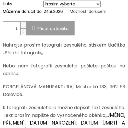
Linky
SPOLUPRÁCE
Můžeme doručit do:
24.8.2026
Možnosti doručení
S
PARTNERY
Přidat do košíku
Výměna
nebo
vrácení
zboží
Nahrajte prosím fotografii zesnulého, stiskem tlačitka
,,Přiložit fotografii,,.
Napište
nám
Nebo nám fotografii zesnulého pošlete poštou na
CZK
/
adresu:
PORCELÁNOVÁ MANUFAKTURA, Mostecká 133, 362 63
Přihlášení
Dalovice.
K fotografii zesnulého je možné dopsat text zesnulého.
JMÉNO,
Text prosím napište do vyznačeného okénka,,
PŘÍJMENÍ, DATUM NAROZENÍ, DATUM ÚMRTÍ A