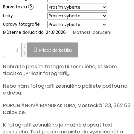
Barva textu
?
SPOLUPRÁCE
S
Linky
PARTNERY
Úpravy fotografie
Výměna
Můžeme doručit do:
24.8.2026
Možnosti doručení
nebo
vrácení
zboží
Přidat do košíku
Napište
nám
Nahrajte prosím fotografii zesnulého, stiskem
CZK
tlačitka ,,Přiložit fotografii,,.
/
Nebo nám fotografii zesnulého pošlete poštou na
adresu:
Přihlášení
PORCELÁNOVÁ MANUFAKTURA, Mostecká 133, 362 63
Dalovice.
K fotografii zesnulého je možné dopsat text
zesnulého. Text prosím napište do vyznačeného