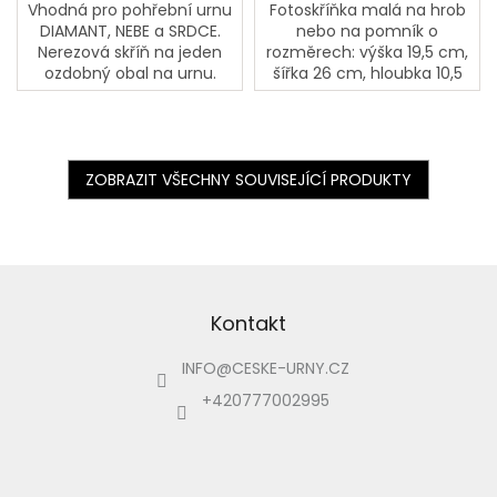
Vhodná pro pohřební urnu
Fotoskříňka malá na hrob
DIAMANT, NEBE a SRDCE.
nebo na pomník o
Nerezová skříň na jeden
rozměrech: výška 19,5 cm,
ozdobný obal na urnu.
šířka 26 cm, hloubka 10,5
Skříňka se obvykle
cm. Ve fotoskříňce nelze
umísťuje na náhrobní
zapalovat svíčky ! Je
desku. Na dně skříňky je
určená pouze na...
zrcadlo....
ZOBRAZIT VŠECHNY SOUVISEJÍCÍ PRODUKTY
Z
á
p
Kontakt
a
INFO
@
CESKE-URNY.CZ
t
í
+420777002995