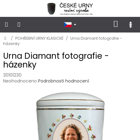
Přejít
na
obsah
NÁKUP
KOŠÍK
Domů
/
POHŘEBNÍ URNY KLASICKÉ
/
Urna Diamant fotografie -
POHŘEBNÍ
URNY
házenky
KLASICKÉ
Urna Diamant fotografie -
házenky
POHŘEBNÍ
URNY
VSYPOVÉ
30101230
Průměrné
Neohodnoceno
Podrobnosti hodnocení
hodnocení
FOTOGRAFIE
produktu
a
je
STOJÁNKY
NA
0,0
HROB
z
5
hvězdiček.
PŘÍSLUŠENSTVÍ