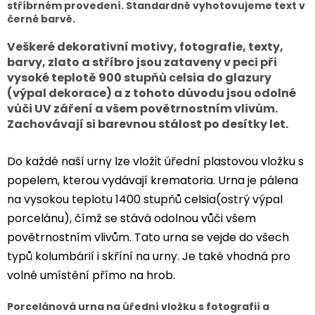
stříbrném provedení. Standardně vyhotovujeme text v
černé barvě.
Veškeré dekorativní motivy, fotografie, texty,
barvy, zlato a stříbro jsou zataveny v peci při
vysoké teplotě 900 stupňů celsia do glazury
(výpal dekorace) a z tohoto důvodu jsou odolné
vůči UV záření a všem povětrnostním vlivům.
Zachovávají si barevnou stálost po desítky let.
Do každé naší urny lze vložit úřední plastovou vložku s
popelem, kterou vydávají krematoria. Urna je pálena
na vysokou teplotu 1400 stupňů celsia(ostrý výpal
porcelánu), čímž se stává odolnou vůči všem
povětrnostním vlivům. Tato urna se vejde do všech
typů kolumbárií i skříní na urny. Je také vhodná pro
volné umístění přímo na hrob.
Porcelánová urna na úřední vložku s fotografií a