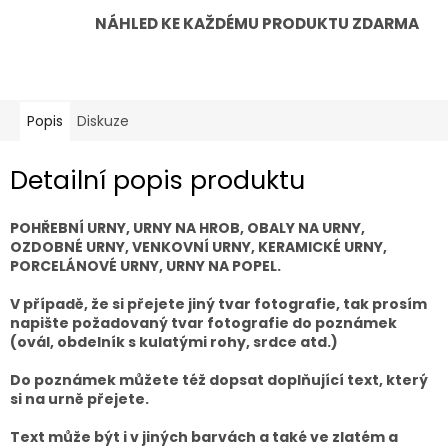
NÁHLED KE KAŽDÉMU PRODUKTU ZDARMA
Popis
Diskuze
Detailní popis produktu
POHŘEBNÍ URNY, URNY NA HROB, OBALY NA URNY,
OZDOBNÉ URNY, VENKOVNÍ URNY, KERAMICKÉ URNY,
PORCELÁNOVÉ URNY, URNY NA POPEL.
V případě, že si přejete jiný tvar fotografie, tak prosím
napište požadovaný tvar fotografie do poznámek
(ovál, obdelník s kulatými rohy, srdce atd.)
Do poznámek můžete též dopsat doplňující text, který
si na urně přejete.
Text může být i v jiných barvách a také ve zlatém a