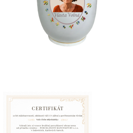
VZPOMÍNKA
NA
PSY
A
KOČKY
Blog
GARANCE
SPOKOJENOSTI
KONTAKTY
ČASTO
KLADENÉ
DOTAZY
FAQ
GARANCE
BEZPEČNÉ
DOPRAVY
DOPRAVA
A
BALENÍ