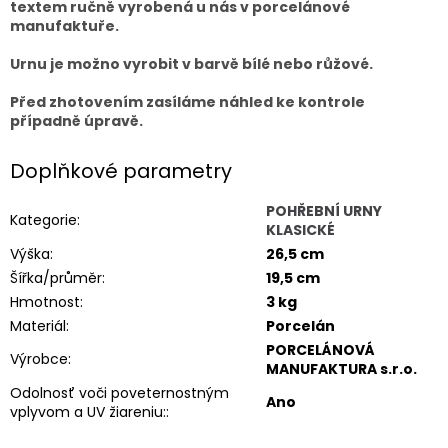
textem ručně vyrobená u nás v porcelánové
manufaktuře.
Urnu je možno vyrobit v barvě bílé nebo růžové.
Před zhotovením zasíláme náhled ke kontrole
případně úpravě.
Doplňkové parametry
POHŘEBNÍ URNY
Kategorie
:
KLASICKÉ
Výška
:
26,5 cm
Šířka/průměr
:
19,5 cm
Hmotnost
:
3 kg
Materiál
:
Porcelán
PORCELÁNOVÁ
Výrobce
:
MANUFAKTURA s.r.o.
Odolnosť voči poveternostným
Ano
vplyvom a UV žiareniu:
: