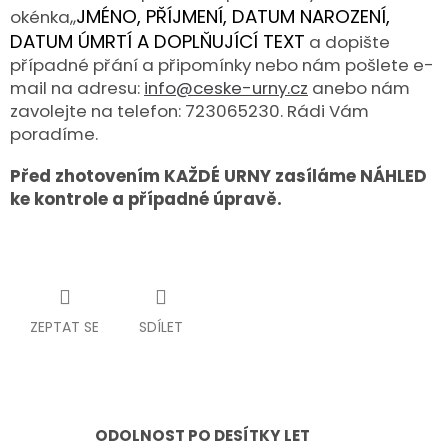
JMÉNO, PŘÍJMENÍ, DATUM NAROZENÍ,
okénka,,
DATUM ÚMRTÍ A DOPLŇUJÍCÍ TEXT
a dopište
případné přání a připomínky nebo nám pošlete e-
mail na adresu:
info@ceske-urny.cz
anebo nám
zavolejte na telefon: 723065230. Rádi Vám
poradíme.
Před zhotovením KAŽDÉ URNY zasíláme NÁHLED
ke kontrole a případné úpravě.
ZEPTAT SE
SDÍLET
ODOLNOST PO DESÍTKY LET