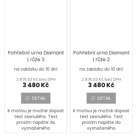
Pohřební urna Diamant
Pohřební urna Diamant
| růže 3
| růže 2
na zakázku do 10 dní
na zakázku do 10 dní
2 876,03 Kč bez DPH
2 876,03 Kč bez DPH
3 480 Kč
3 480 Kč
DETAIL
DETAIL
K motivu je možné dopsat
K motivu je možné dopsat
text zesnulého. Text
text zesnulého. Text
prosím napište do
prosím napište do
vyznačeného
vyznačeného
okénka,,Jméno, Příjmení,
okénka,,Jméno, Příjmení,