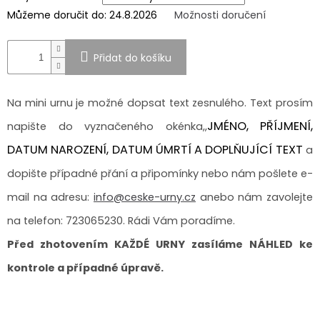
Můžeme doručit do:
24.8.2026
Možnosti doručení
SPOLUPRÁCE
S
PARTNERY
Přidat do košíku
Výměna
nebo
vrácení
Na mini urnu je možné dopsat text zesnulého. Text prosím
zboží
JMÉNO, PŘÍJMENÍ,
napište do vyznačeného okénka,,
Napište
nám
DATUM NAROZENÍ, DATUM ÚMRTÍ A DOPLŇUJÍCÍ TEXT
a
CZK
dopište případné přání a připomínky nebo nám pošlete e-
/
mail na adresu:
info@ceske-urny.cz
anebo nám zavolejte
Přihlášení
na telefon: 723065230. Rádi Vám poradíme.
Před zhotovením KAŽDÉ URNY zasíláme NÁHLED ke
kontrole a případné úpravě.