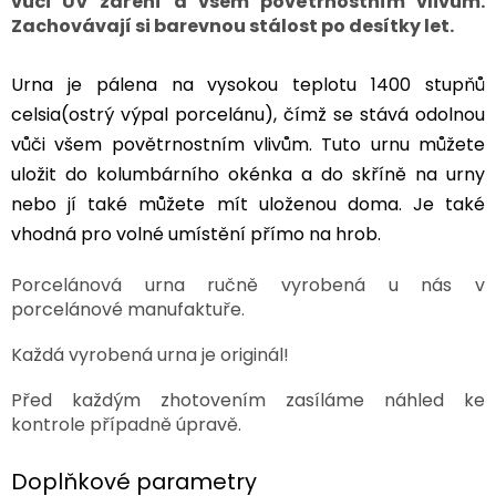
vůči UV záření a všem povětrnostním vlivům.
Zachovávají si barevnou stálost po desítky let.
Urna je pálena na vysokou teplotu 1400 stupňů
celsia(ostrý výpal porcelánu), čímž se stává odolnou
vůči všem povětrnostním vlivům. Tuto urnu můžete
uložit do kolumbárního okénka a do skříně na urny
nebo jí také můžete mít uloženou doma. Je také
vhodná pro volné umístění přímo na hrob.
Porcelánová urna ručně vyrobená u nás v
porcelánové manufaktuře.
Každá vyrobená urna je originál!
Před každým zhotovením zasíláme náhled ke
kontrole případně úpravě.
Doplňkové parametry