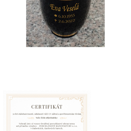
VZPOMÍNKA
NA
PSY
A
KOČKY
Blog
GARANCE
SPOKOJENOSTI
KONTAKTY
ČASTO
KLADENÉ
DOTAZY
FAQ
GARANCE
BEZPEČNÉ
DOPRAVY
DOPRAVA
A
BALENÍ