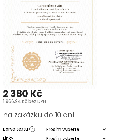
PROČ
POŘÍDIT
URNU
OD
NÁS?
O
VÝROBĚ
UREN
O
VÝROBĚ
FOTOGRAFIÍ
NA
HROB
PÉČE
2 380 Kč
A
ČIŠTĚNÍ
POHŘEBNÍCH
1 966,94 Kč
bez DPH
UREN
A
Měrná
na zakázku do 10 dní
PORCELÁNOVÝCH
cena:
FOTOGRAFIÍ
NA
HROB
Barva textu
?
Linky
MANUFAKTURA