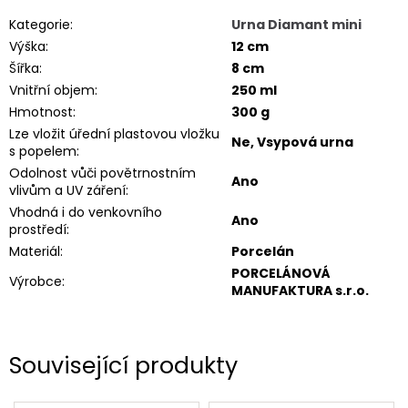
Kategorie
:
Urna Diamant mini
Výška
:
12 cm
Šířka
:
8 cm
Vnitřní objem
:
250 ml
Hmotnost
:
300 g
Lze vložit úřední plastovou vložku
Ne, Vsypová urna
s popelem
:
Odolnost vůči povětrnostním
Ano
vlivům a UV záření
:
Vhodná i do venkovního
Ano
prostředí
:
Materiál
:
Porcelán
PORCELÁNOVÁ
Výrobce
:
MANUFAKTURA s.r.o.
Související produkty