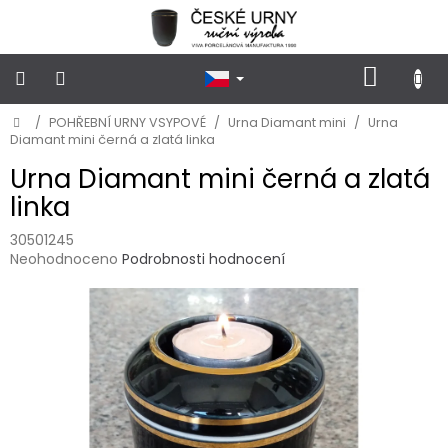
Přejít
na
obsah
NÁKUP
KOŠÍK
Domů
/
POHŘEBNÍ URNY VSYPOVÉ
/
Urna Diamant mini
/
Urna
POHŘEBNÍ
URNY
Diamant mini černá a zlatá linka
KLASICKÉ
Urna Diamant mini černá a zlatá
linka
POHŘEBNÍ
URNY
VSYPOVÉ
30501245
Průměrné
Neohodnoceno
Podrobnosti hodnocení
hodnocení
FOTOGRAFIE
produktu
a
je
STOJÁNKY
NA
0,0
HROB
z
5
hvězdiček.
PŘÍSLUŠENSTVÍ