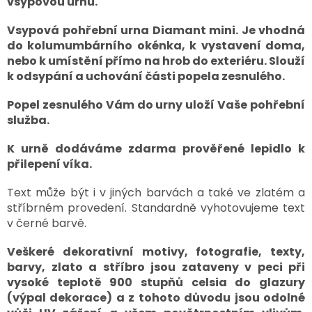
vsypovou urnu.
Vsypová pohřební urna Diamant mini. Je vhodná
do kolumumbárního okénka, k vystavení doma,
nebo k umístění přímo na hrob do exteriéru. Slouží
k odsypání a uchování části popela zesnulého.
Popel zesnulého Vám do urny uloží Vaše pohřební
služba.
K urně dodáváme zdarma prověřené lepidlo k
přilepení víka.
Text může být i v jiných barvách a také ve zlatém a
stříbrném provedení. Standardně vyhotovujeme text
v černé barvě.
Veškeré dekorativní motivy, fotografie, texty,
barvy, zlato a stříbro jsou zataveny v peci při
vysoké teplotě 900 stupňů celsia do glazury
(výpal dekorace) a z tohoto důvodu jsou odolné