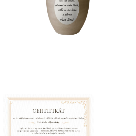
VZPOMÍNKA
NA
PSY
A
KOČKY
Blog
GARANCE
SPOKOJENOSTI
KONTAKTY
ČASTO
KLADENÉ
DOTAZY
FAQ
GARANCE
BEZPEČNÉ
DOPRAVY
DOPRAVA
A
BALENÍ