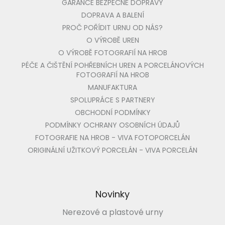
GARANCE BEZPEČNÉ DOPRAVY
DOPRAVA A BALENÍ
PROČ POŘÍDIT URNU OD NÁS?
O VÝROBĚ UREN
O VÝROBĚ FOTOGRAFIÍ NA HROB
PÉČE A ČIŠTĚNÍ POHŘEBNÍCH UREN A PORCELÁNOVÝCH
FOTOGRAFIÍ NA HROB
MANUFAKTURA
SPOLUPRÁCE S PARTNERY
OBCHODNÍ PODMÍNKY
PODMÍNKY OCHRANY OSOBNÍCH ÚDAJŮ
FOTOGRAFIE NA HROB - VIVA FOTOPORCELÁN
ORIGINÁLNÍ UŽITKOVÝ PORCELÁN - VIVA PORCELÁN
Novinky
Nerezové a plastové urny