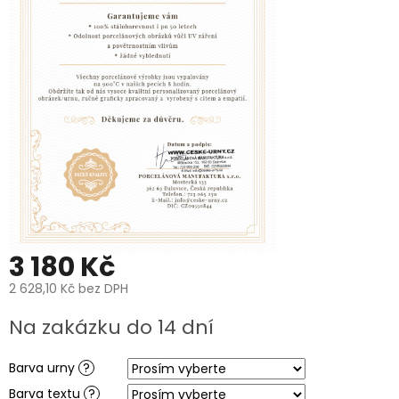
PROČ
POŘÍDIT
URNU
OD
NÁS?
O
VÝROBĚ
UREN
O
VÝROBĚ
FOTOGRAFIÍ
NA
HROB
PÉČE
3 180 Kč
A
ČIŠTĚNÍ
POHŘEBNÍCH
2 628,10 Kč
bez DPH
UREN
A
Měrná
Na zakázku do 14 dní
PORCELÁNOVÝCH
cena:
FOTOGRAFIÍ
NA
HROB
Barva urny
?
Barva textu
?
MANUFAKTURA