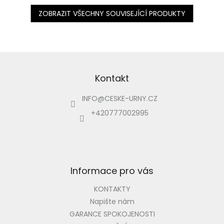
133,...
zrcadlo....
ZOBRAZIT VŠECHNY SOUVISEJÍCÍ PRODUKTY
Z
á
p
Kontakt
a
INFO
@
CESKE-URNY.CZ
t
í
+420777002995
Informace pro vás
KONTAKTY
Napište nám
GARANCE SPOKOJENOSTI