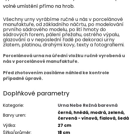
volné umístění přímo na hrob.
Všechny urny vyrábíme ručně u nás v porcelánové
manufaktuře, od základního náčrtu, po modelování
prvního sádrového modelu, po lití hmoty do
sádrových forem, pálení přežahu, ostrého výpalu,
glazování a v neposlední řadě po dekoraci urny
zlatem, platinou, drahými kovy, texty a fotografiemi.
Porcelánová urna na úřední vložku ručně vyrobená u
nás v porcelánové manufaktuře.
Před zhotovením zasíláme náhled ke kontrole
případně úpravě.
Doplňkové parametry
Kategorie
:
Urna Nebe Režná barevná
černá, hnědá, modrá, zelená,
Barvy uren
:
červená - vínová, fialová, šedá
Výška
:
27 cm
Šířka/průměr
:
18 cm