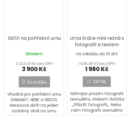
Skříň na pohřební urnu
Urna Srdce mini režná s
fotografií a textem
Skladem
na zakázku do 10 dní
3 223,14 Kč bez DPH
1 636,36 Kč bez DPH
3 900 Kč
1 980 Kč
DETAIL
Do košíku
Nahrajte prosím fotografii
Vhodná pro pohřební urnu
zesnulého, stiskem tlačitka
DIAMANT, NEBE a SRDCE.
,,Přiložit fotografii,,. Nebo
Nerezová skříň na jeden
nám fotografii zesnulého
ozdobný obal na urnu.
pošlete poštou na adresu:
Skříňka se obvykle
PORCELÁNOVÁ
umísťuje na náhrobní
MANUFAKTURA, Mostecká
desku. Na dně skříňky je