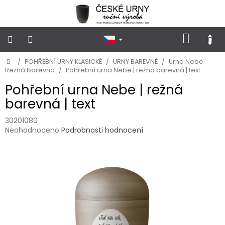
Přejít
na
obsah
NÁKUP
KOŠÍK
Domů
/
POHŘEBNÍ URNY KLASICKÉ
/
URNY BAREVNÉ
/
Urna Nebe
POHŘEBNÍ
URNY
Režná barevná
/
Pohřební urna Nebe | režná barevná | text
KLASICKÉ
Pohřební urna Nebe | režná
barevná | text
POHŘEBNÍ
URNY
VSYPOVÉ
30201080
Průměrné
Neohodnoceno
Podrobnosti hodnocení
hodnocení
FOTOGRAFIE
produktu
a
je
STOJÁNKY
NA
0,0
HROB
z
5
hvězdiček.
PŘÍSLUŠENSTVÍ