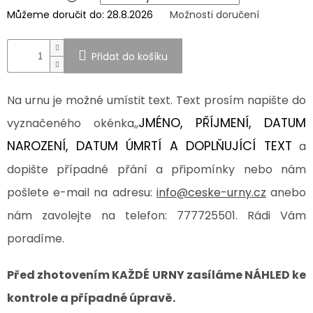
Můžeme doručit do:
28.8.2026
Možnosti doručení
SPOLUPRÁCE
S
PARTNERY
Přidat do košíku
Výměna
nebo
vrácení
Na urnu je možné umístit text. Text prosím napište do
zboží
JMÉNO, PŘÍJMENÍ, DATUM
vyznačeného okénka,,
Napište
nám
NAROZENÍ, DATUM ÚMRTÍ A DOPLŇUJÍCÍ TEXT
a
CZK
dopište případné přání a připomínky nebo nám
/
pošlete e-mail na adresu:
info@ceske-urny.cz
anebo
nám zavolejte na telefon: 777725501. Rádi Vám
Přihlášení
poradíme.
Před zhotovením KAŽDÉ URNY zasíláme NÁHLED ke
kontrole a případné úpravě.