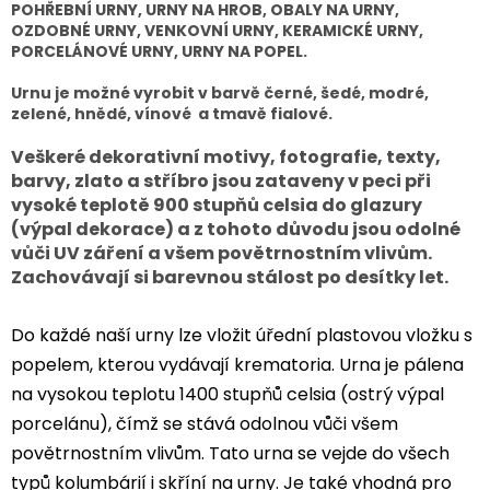
POHŘEBNÍ URNY, URNY NA HROB, OBALY NA URNY,
OZDOBNÉ URNY, VENKOVNÍ URNY, KERAMICKÉ URNY,
PORCELÁNOVÉ URNY, URNY NA POPEL.
Urnu je možné vyrobit v barvě černé, šedé, modré,
zelené, hnědé, vínové a tmavě fialové.
Veškeré dekorativní motivy, fotografie, texty,
barvy, zlato a stříbro jsou zataveny v peci při
vysoké teplotě 900 stupňů celsia do glazury
(výpal dekorace) a z tohoto důvodu jsou odolné
vůči UV záření a všem povětrnostním vlivům.
Zachovávají si barevnou stálost po desítky let.
Do každé naší urny lze vložit úřední plastovou vložku s
popelem, kterou vydávají krematoria. Urna je pálena
na vysokou teplotu 1400 stupňů celsia (ostrý výpal
porcelánu), čímž se stává odolnou vůči všem
povětrnostním vlivům. Tato urna se vejde do všech
typů kolumbárií i skříní na urny. Je také vhodná pro