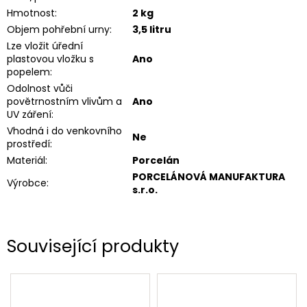
Hmotnost
:
2 kg
Objem pohřební urny
:
3,5 litru
Lze vložit úřední
plastovou vložku s
Ano
popelem
:
Odolnost vůči
povětrnostním vlivům a
Ano
UV záření
:
Vhodná i do venkovního
Ne
prostředí
:
Materiál
:
Porcelán
PORCELÁNOVÁ MANUFAKTURA
Výrobce
:
s.r.o.
Související produkty