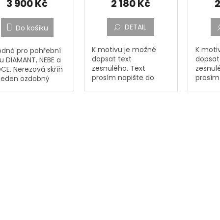
3 900 Kč
2 180 Kč
2
DETAIL
Do košíku
K motivu je možné
K moti
dná pro pohřební
dopsat text
dopsat
u DIAMANT, NEBE a
zesnulého. Text
zesnul
CE. Nerezová skříň
prosím napište do
prosím
jeden ozdobný
vyznačeného
vyzna
l na urnu. Skříňka
okénka,,Jméno,
okénka
obvykle umísťuje
Příjmení, Datum
Příjme
náhrobní desku. Na
narození, Datum
naroze
 skříňky je
úmrtí a Doplňující text
úmrtí a
dlo....
a dopište případné
a dopi
přání a...
přání a.