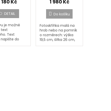
 180 Kč
1 980 Kč
DETAIL
Do košíku
vu je možné
Fotoskříňka malá na
 text
hrob nebo na pomník
ého. Text
o rozměrech: výška
 napište do
19,5 cm, šířka 26 cm,
čeného
hloubka 10,5 cm. Ve
,,Jméno,
fotoskříňce nelze
ní, Datum
zapalovat svíčky ! Je
ní, Datum
určená pouze na...
 Doplňující text
šte případné
..