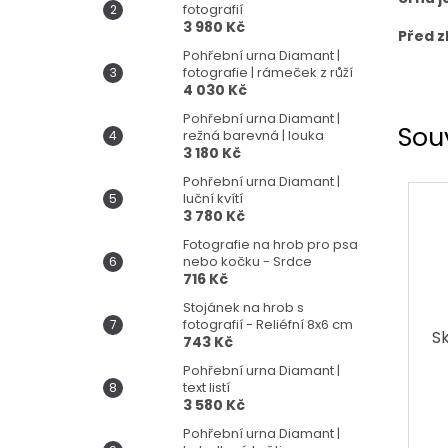
fotografií
3 980 Kč
Před z
Pohřební urna Diamant |
fotografie | rámeček z růží
4 030 Kč
Pohřební urna Diamant |
Sou
režná barevná | louka
3 180 Kč
Pohřební urna Diamant |
luční kvítí
3 780 Kč
Fotografie na hrob pro psa
nebo kočku - Srdce
716 Kč
Stojánek na hrob s
fotografií - Reliéfní 8x6 cm
S
743 Kč
Pohřební urna Diamant |
text listí
3 580 Kč
Pohřební urna Diamant |