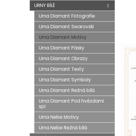
n
URNY BÍLÉ
e
Urna Diamant Fotografie
l
Urna Diamant Swarovski
Urna Diamant Motivy
Urna Diamant Pásky
Urna Diamant Obrazy
Urna Diamant Texty
Urna Diamant Symboly
Urna Diamant Režná bílá
Urna Diamant Pod hvězdami
spí
Urna Nebe Motivy
Urna Nebe Režná bílá