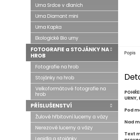
Urna Srdce v dlaních
Urna Diamant mini
Urna Kapka
Ekologické Bio urny
FOTOGRAFIE a STOJÁNKY NA
Popis
HROB
Fotografie na hrob
Det
Stojánky na hrob
Velkoformátové fotografie na
POHŘE
hrob
URNY, 
PŘÍSLUŠENSTVÍ
Pod mo
Žulové hřbitovní lucerny a vázy
Nad mo
Nerezové lucerny a vázy
Text m
Lepidla a stojánky
proved