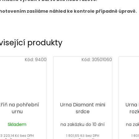
hotovením zasíláme náhled ke kontrole případně úpravě.
visející produkty
Kód:
9400
Kód:
30501060
kříň na pohřební
Urna Diamant mini
Urna 
urnu
srdce
roz
Skladem
na zakázku do 10 dní
na za
3 223,14 Kč bez DPH
1 801,65 Kč bez DPH
1 80