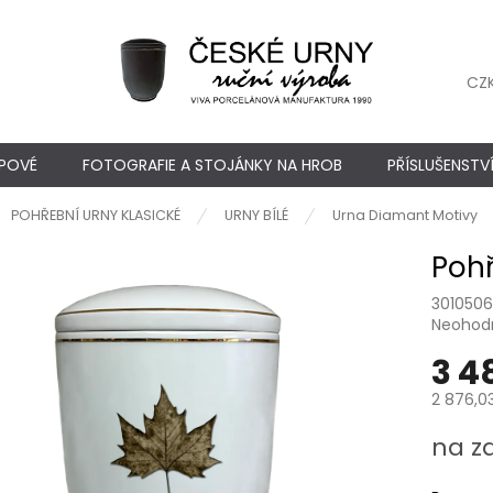
CZ
YPOVÉ
FOTOGRAFIE A STOJÁNKY NA HROB
PŘÍSLUŠENSTV
ů
POHŘEBNÍ URNY KLASICKÉ
URNY BÍLÉ
Urna Diamant Motivy
Pohř
301050
Průměr
Neohod
hodnoc
3 4
produkt
je
2 876,0
0,0
z
Měrná
na z
5
cena:
hvězdič