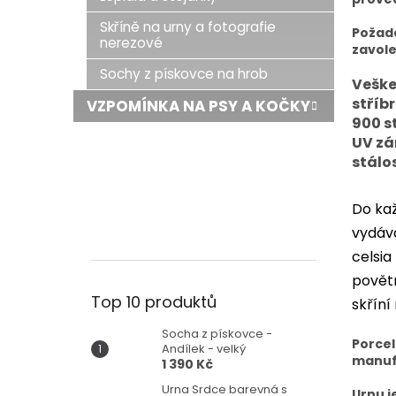
Skříně na urny a fotografie
Požad
nerezové
zavole
Sochy z pískovce na hrob
Veške
stříb
VZPOMÍNKA NA PSY A KOČKY
900 s
UV zá
stálos
Do kaž
vydáva
celsia
povětr
Top 10 produktů
skříní
Socha z pískovce -
Porcel
Andílek - velký
manuf
1 390 Kč
Urna Srdce barevná s
Urnu j