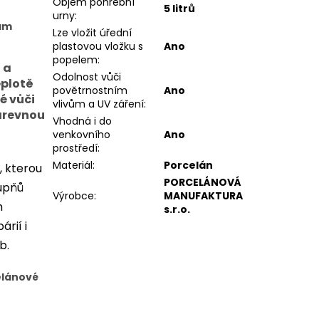
Objem pohřební
5 litrů
urny
:
nám
Lze vložit úřední
plastovou vložku s
Ano
popelem
:
 a
Odolnost vůči
eplotě
povětrnostním
Ano
é vůči
vlivům a UV záření
:
arevnou
Vhodná i do
venkovního
Ano
prostředí
:
Materiál
:
Porcelán
, kterou
PORCELÁNOVÁ
tupňů
Výrobce
:
MANUFAKTURA
m
s.r.o.
rií i
ob.
elánové