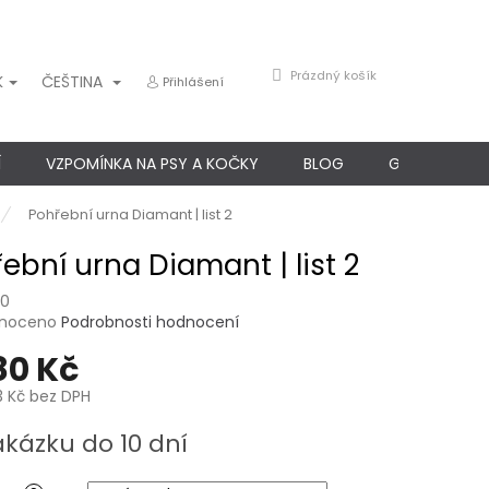
NÁKUPNÍ
Prázdný košík
K
ČEŠTINA
Přihlášení
KOŠÍK
Í
VZPOMÍNKA NA PSY A KOČKY
BLOG
GARANCE SP
Pohřební urna Diamant | list 2
ební urna Diamant | list 2
60
né
noceno
Podrobnosti hodnocení
ení
80 Kč
u
3 Kč
bez DPH
akázku do 10 dní
ek.