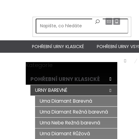
Přejít
na
obsah
POHŘEBNÍ URNY KLASICKÉ
POHŘEBNÍ URNY VS
Dom
Kategorie
Přeskočit
P
kategorie
o
POHŘEBNÍ URNY KLASICKÉ
s
t
URNY BAREVNÉ
r
Urna Diamant Barevná
a
n
Urna Diamant Režná barevná
n
í
Urna Nebe Režná barevná
p
Urna Diamant Růžová
a