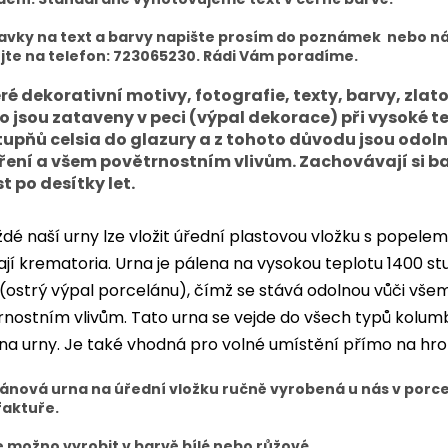
avky na text a barvy napište prosím do poznámek nebo 
jte na telefon: 723065230. Rádi Vám poradíme.
ré dekorativní motivy, fotografie, texty, barvy, zlato
ro jsou zataveny v peci (výpal dekorace) při vysoké t
tupňů celsia do glazury a z tohoto důvodu jsou odoln
ření a všem povětrnostním vlivům. Zachovávají si b
t po desítky let.
dé naší urny lze vložit úřední plastovou vložku s popelem
jí krematoria. Urna je pálena na vysokou teplotu 1400 s
 (ostrý výpal porcelánu), čímž se stává odolnou vůči vše
nostním vlivům. Tato urna se vejde do všech typů kolumbá
 na urny. Je také vhodná pro volné umístění přímo na hr
ánová urna na úřední vložku ručně vyrobená u nás v porc
aktuře.
e možno vyrobit v barvě bílé nebo růžové.