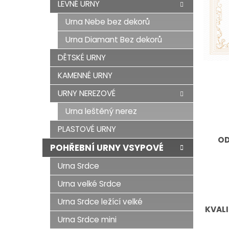
LEVNÉ URNY
Urna Nebe bez dekorů
Urna Diamant Bez dekorů
DĚTSKÉ URNY
KAMENNÉ URNY
URNY NEREZOVÉ
Urna leštěný nerez
PLASTOVÉ URNY
OD
POHŘEBNÍ URNY VSYPOVÉ
Urna Srdce
Urna velké Srdce
Urna Srdce ležící velké
KVALI
Urna Srdce mini