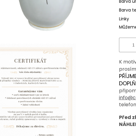
Barva u
Barva t
Linky
Můžeme 
K moti
prosím
PŘÍJM
DOPLŇ
připom
info@c
telefo
Před 
NÁHLED