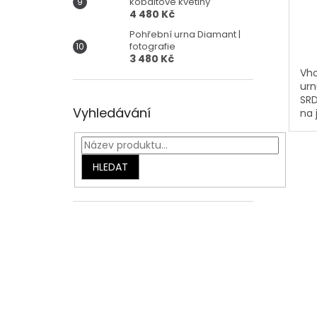
kobaltové květiny
4 480 Kč
Pohřební urna Diamant |
fotografie
3 480 Kč
Vho
urn
SRD
Vyhledávání
na 
oba
se 
na 
HLEDAT
dně
zrca