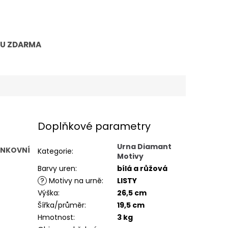
TU ZDARMA
Doplňkové parametry
Urna Diamant
ENKOVNÍ
Kategorie
:
Motivy
Barvy uren
:
bílá a růžová
?
Motivy na urně
:
LISTY
Výška
:
26,5 cm
Šířka/průměr
:
19,5 cm
Hmotnost
:
3 kg