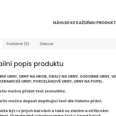
NÁHLED KE KAŽDÉMU PRODUK
Podobné (5)
Diskuze
ailní popis produktu
BNÍ URNY, URNY NA HROB, OBALY NA URNY, OZDOBNÉ URNY, V
KERAMICKÉ URNY, PORCELÁNOVÉ URNY, URNY NA POPEL.
tiv možno přidat text zesnulého.
tiv možno dopsat doplňující text dle Vašeho přání.
ůže být i v jiných barvách a také ve zlatém a stříbrném
ení. Standardně vyhotovujeme text v černé barvě.