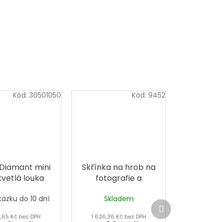
Kód:
30501050
Kód:
9452
Diamant mini
Skřínka na hrob na
kvetlá louka
fotografie a
stojánky velká
kázku do 10 dní
Skladem
Další
produkt
1,65 Kč bez DPH
1 636,36 Kč bez DPH