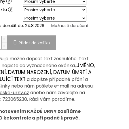
rny
?
extu
?
doručit do:
24.8.2026
Možnosti doručení
Přidat do košíku
vu je možné dopsat text zesnulého. Text
JMÉNO,
 napište do vyznačeného okénka,,
ENÍ, DATUM NAROZENÍ, DATUM ÚMRTÍ A
UJÍCÍ TEXT
a dopište případné přání a
ínky nebo nám pošlete e-mail na adresu:
eske-urny.cz
anebo nám zavolejte na
n: 723065230. Rádi Vám poradíme.
zhotovením KAŽDÉ URNY zasíláme
 ke kontrole a případné úpravě.