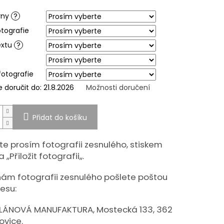
ek.
rny
?
otografie
extu
?
fotografie
doručit do:
21.8.2026
Možnosti doručení
Přidat do košíku
te prosím fotografii zesnulého, stiskem
 ,,Přiložit fotografii,,.
ám fotografii zesnulého pošlete poštou
esu:
LÁNOVÁ MANUFAKTURA, Mostecká 133, 362
ovice.