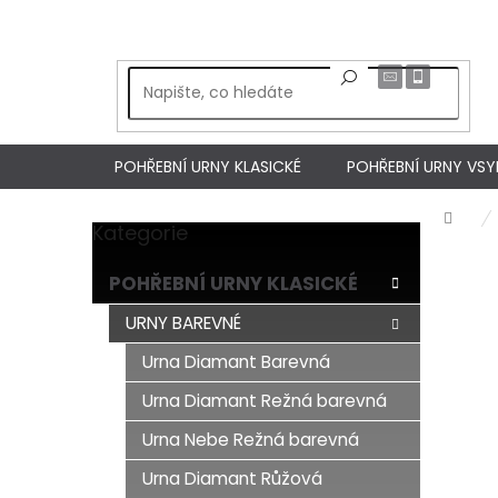
Přejít
na
obsah
POHŘEBNÍ URNY KLASICKÉ
POHŘEBNÍ URNY VS
Dom
Kategorie
Přeskočit
P
kategorie
o
POHŘEBNÍ URNY KLASICKÉ
s
t
URNY BAREVNÉ
r
Urna Diamant Barevná
a
n
Urna Diamant Režná barevná
n
í
Urna Nebe Režná barevná
p
Urna Diamant Růžová
a