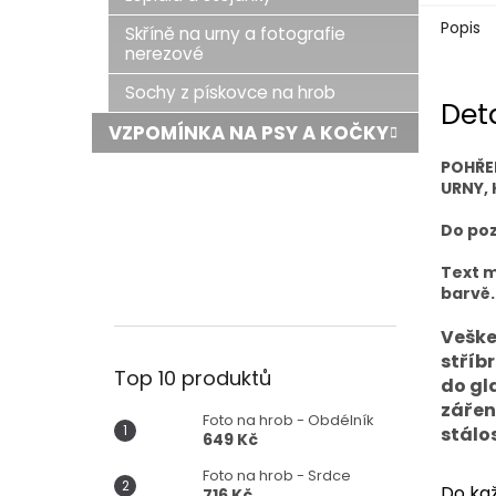
Popis
Skříně na urny a fotografie
nerezové
Sochy z pískovce na hrob
Det
VZPOMÍNKA NA PSY A KOČKY
POHŘE
URNY, 
Do poz
Text m
barvě.
Veške
stříb
Top 10 produktů
do gl
zářen
Foto na hrob - Obdélník
stálos
649 Kč
Foto na hrob - Srdce
Do kaž
716 Kč