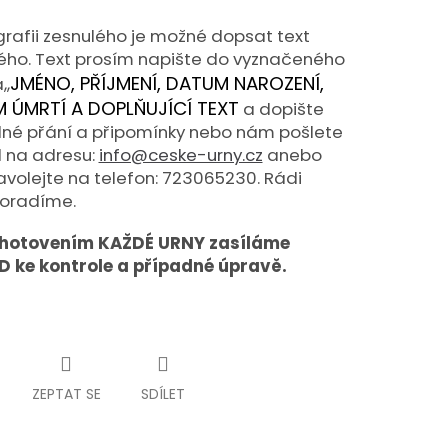
grafii zesnulého je možné dopsat text
ého. Text prosím napište do vyznačeného
JMÉNO, PŘÍJMENÍ, DATUM NAROZENÍ,
,,
 ÚMRTÍ A DOPLŇUJÍCÍ TEXT
a dopište
né přání a připomínky nebo nám pošlete
 na adresu:
info@ceske-urny.cz
anebo
volejte na telefon: 723065230. Rádi
oradíme.
zhotovením KAŽDÉ URNY zasíláme
 ke kontrole a případné úpravě.
ZEPTAT SE
SDÍLET