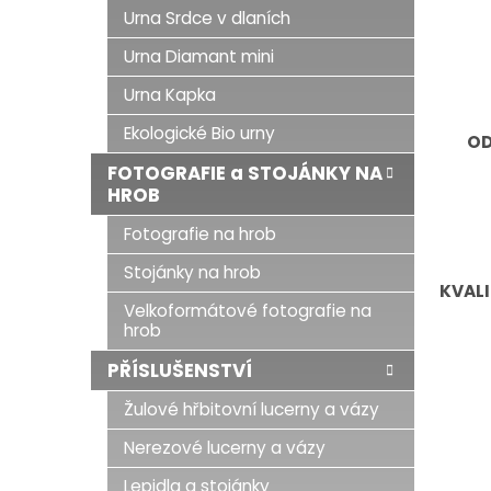
Urna Srdce v dlaních
Urna Diamant mini
Urna Kapka
Ekologické Bio urny
OD
FOTOGRAFIE a STOJÁNKY NA
HROB
Fotografie na hrob
Stojánky na hrob
KVALI
Velkoformátové fotografie na
hrob
PŘÍSLUŠENSTVÍ
Žulové hřbitovní lucerny a vázy
Nerezové lucerny a vázy
Lepidla a stojánky