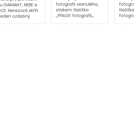
fotografii zesnulého,
fotogra
u DIAMANT, NEBE a
stiskem tlačitka
tlačitka 
CE. Nerezová skříň
,,Přiložit fotografii,,.
fotogra
jeden ozdobný
Nebo nám fotografii
fotogra
l na urnu. Skříňka
zesnulého pošlete
poštou
obvykle umísťuje
poštou na adresu:
PORCE
náhrobní desku. Na
PORCELÁNOVÁ
MANUFA
 skříňky je
MANUFAKTURA,
Mostec
dlo....
Mostecká 133,...
Dalovice