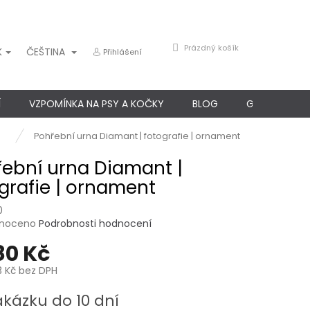
NÁKUPNÍ
Prázdný košík
K
ČEŠTINA
Přihlášení
KOŠÍK
Í
VZPOMÍNKA NA PSY A KOČKY
BLOG
GARANCE SP
Pohřební urna Diamant | fotografie | ornament
ební urna Diamant |
grafie | ornament
0
né
noceno
Podrobnosti hodnocení
ení
80 Kč
u
3 Kč
bez DPH
akázku do 10 dní