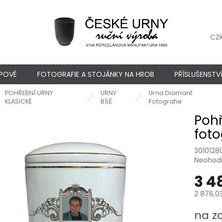
CZ
YPOVÉ
FOTOGRAFIE A STOJÁNKY NA HROB
PŘÍSLUŠENSTV
POHŘEBNÍ URNY
URNY
Urna Diamant
ů
KLASICKÉ
BÍLÉ
Fotografie
Pohř
foto
3010128
Průměr
Neohod
hodnoc
3 4
produkt
je
2 876,0
0,0
z
Měrná
na z
5
cena: