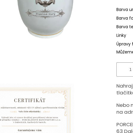
hvězdič
Barva u
Barva f
Barva t
Linky
Úpravy 
Můžeme 
Nahraj
tlačitka
Nebo n
na adr
PORCE
63 Dal