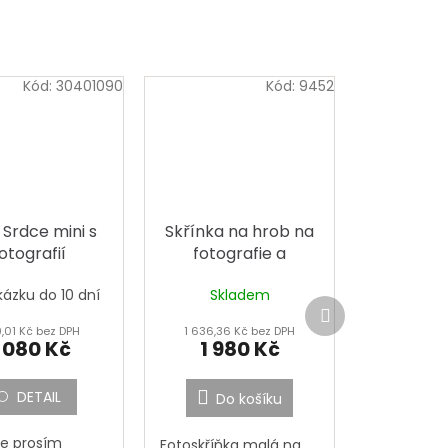
Kód:
30401090
Kód:
9452
 Srdce mini s
Skřínka na hrob na
otografií
fotografie a
stojánky velká
kázku do 10 dní
Skladem
Další
produkt
9,01 Kč bez DPH
1 636,36 Kč bez DPH
 080 Kč
1 980 Kč
DETAIL
Do košíku
te prosím
Fotoskříňka malá na