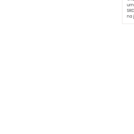
urn
SRD
na 
oba
se 
na 
dně
zrca