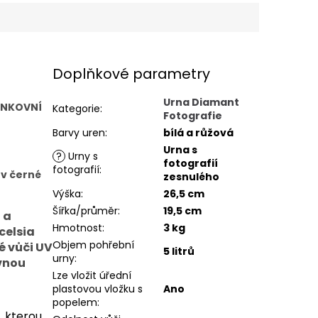
Doplňkové parametry
Urna Diamant
ENKOVNÍ
Kategorie
:
Fotografie
Barvy uren
:
bílá a růžová
Urna s
?
Urny s
fotografií
fotografií
:
 v černé
zesnulého
Výška
:
26,5 cm
Šířka/průměr
:
19,5 cm
 a
Hmotnost
:
3 kg
celsia
Objem pohřební
é vůči UV
5 litrů
urny
:
vnou
Lze vložit úřední
plastovou vložku s
Ano
popelem
:
, kterou