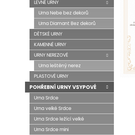
LEVNÉ URNY
Urna Nebe bez dekorů
Urna Diamant Bez dekorů
DĚTSKÉ URNY
KAMENNÉ URNY
URNY NEREZOVÉ
Urna leštěný nerez
PLASTOVÉ URNY
POHŘEBNÍ URNY VSYPOVÉ
Urna Srdce
Urna velké Srdce
Urna Srdce ležící velké
Urna Srdce mini