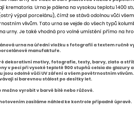
jí krematoria. Urna je pálena na vysokou teplotu 1400 s
(ostrý výpal porcelánu), čímž se stává odolnou vůči všem
nostním vlivům. Tato urna se vejde do všech typů kolumbá
 na urny. Je také vhodná pro volné umístění přímo na hr
ánová urna na úřední vložku s fotografií a textem ručně 
 porcelánové manufaktuře.
é dekorativní motivy, fotografie, texty, barvy, zlato a stří
ny v peci při vysoké teplotě 900 stupňů celsia do glazury a
 jsou odolné vůči UV záření a všem povětrnostním vlivům.
ávají si barevnou stálost po desítky let.
e možno vyrobit v barvě bílé nebo růžové.
hotovením zasíláme náhled ke kontrole případně úpravě.