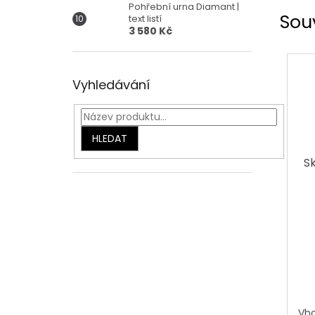
Pohřební urna Diamant |
Sou
text listí
3 580 Kč
Vyhledávání
HLEDAT
S
Vho