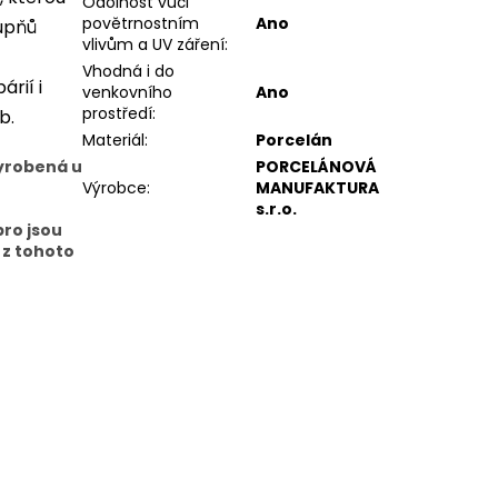
Odolnost vůči
povětrnostním
Ano
tupňů
vlivům a UV záření
:
Vhodná i do
rií i
venkovního
Ano
prostředí
:
ob.
Materiál
:
Porcelán
PORCELÁNOVÁ
vyrobená u
Výrobce
:
MANUFAKTURA
s.r.o.
bro jsou
 z tohoto