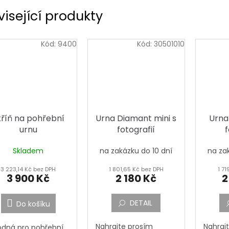
visející produkty
Kód:
9400
Kód:
30501010
kříň na pohřební
Urna Diamant mini s
Urna
urnu
fotografií
f
Skladem
na zakázku do 10 dní
na za
3 223,14 Kč bez DPH
1 801,65 Kč bez DPH
1 71
3 900 Kč
2 180 Kč
2
DETAIL
Do košíku
Nahrajte prosím
Nahraj
dná pro pohřební