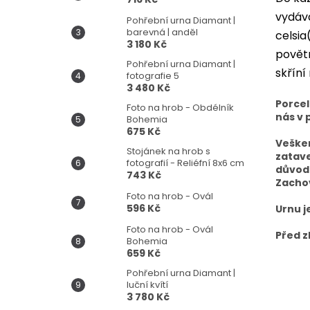
vydáva
Pohřební urna Diamant |
barevná | anděl
celsia
3 180 Kč
povětr
Pohřební urna Diamant |
skříní
fotografie 5
3 480 Kč
Porcel
Foto na hrob - Obdélník
nás v
Bohemia
675 Kč
Vešker
Stojánek na hrob s
zatave
fotografií - Reliéfní 8x6 cm
důvodu
743 Kč
Zachov
Foto na hrob - Ovál
596 Kč
Urnu j
Foto na hrob - Ovál
Před z
Bohemia
659 Kč
Pohřební urna Diamant |
luční kvítí
3 780 Kč