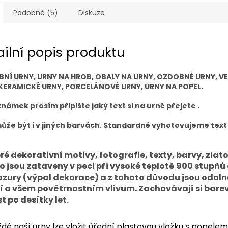
Podobné (5)
Diskuze
ailní popis produktu
BNÍ URNY, URNY NA HROB, OBALY NA URNY, OZDOBNÉ URNY, V
KERAMICKÉ URNY, PORCELÁNOVÉ URNY, URNY NA POPEL.
námek prosím připište jaký text si na urně přejete .
ůže být i v jiných barvách. Standardně vyhotovujeme text
ré dekorativní motivy, fotografie, texty, barvy, zlato
ro jsou zataveny v peci při vysoké teplotě 900 stupňů 
azury (výpal dekorace) a z tohoto důvodu jsou odoln
í a všem povětrnostním vlivům. Zachovávají si bare
t po desítky let.
dé naší urny lze vložit úřední plastovou vložku s popelem