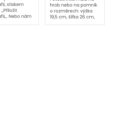
fii, stiskem
hrob nebo na pomník
,,Přiložit
o rozměrech: výška
fii,,. Nebo nám
19,5 cm, šířka 26 cm,
fii pošlete
hloubka 10,5 cm. Ve
 na adresu:
fotoskříňce nelze
LÁNOVÁ
zapalovat svíčky ! Je
KTURA,
určená pouze na...
ká 133, 362 63
. K...