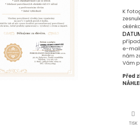
K foto
zesnul
okénka
DATUM
případ
e-mail
nám za
Vám p
Před 
NÁHLED
TISK