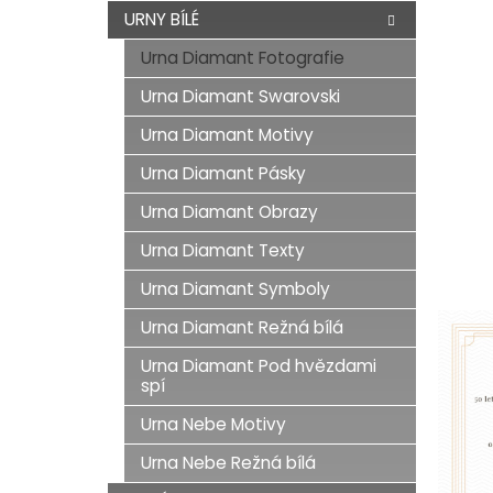
n
URNY BÍLÉ
e
Urna Diamant Fotografie
l
Urna Diamant Swarovski
Urna Diamant Motivy
Urna Diamant Pásky
Urna Diamant Obrazy
Urna Diamant Texty
Urna Diamant Symboly
Urna Diamant Režná bílá
Urna Diamant Pod hvězdami
spí
Urna Nebe Motivy
Urna Nebe Režná bílá