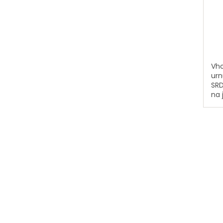
Vho
urn
SRD
na 
oba
se 
na 
dně
zrca