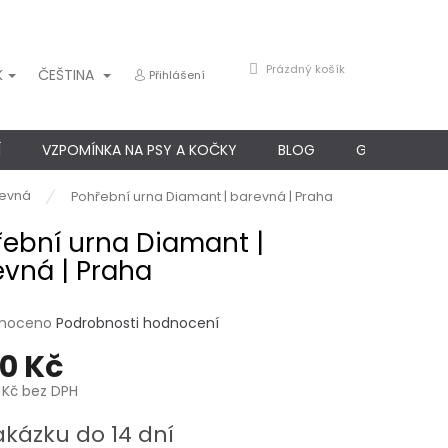
NÁKUPNÍ
Prázdný košík
K
ČEŠTINA
Přihlášení
KOŠÍK
Í
VZPOMÍNKA NA PSY A KOČKY
BLOG
GARANCE SP
revná
Pohřební urna Diamant | barevná | Praha
ební urna Diamant |
vná | Praha
né
noceno
Podrobnosti hodnocení
ení
80 Kč
u
 Kč
bez DPH
akázku do 14 dní