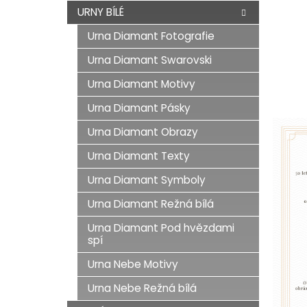
n
URNY BÍLÉ
e
Urna Diamant Fotografie
l
Urna Diamant Swarovski
Urna Diamant Motivy
Urna Diamant Pásky
Urna Diamant Obrazy
Urna Diamant Texty
Urna Diamant Symboly
Urna Diamant Režná bílá
Urna Diamant Pod hvězdami
spí
Urna Nebe Motivy
Urna Nebe Režná bílá