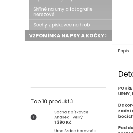
Skříně na urny a fotografie
nerezové
Sochy z pískovce na hrob
VZPOMÍNKA NA PSY A KOČKY
Popis
Det
POHŘE
URNY, 
Top 10 produktů
Dekora
zadní 
Socha z pískovce -
bocích
Andílek - velký
1 390 Kč
Pod de
Urna Srdce barevná s