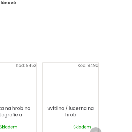
elánové
Kód:
9452
Kód:
9490
ka na hrob na
Svítilna / lucerna na
tografie a
hrob
jánky velká
Skladem
Skladem
Průměrné
Další