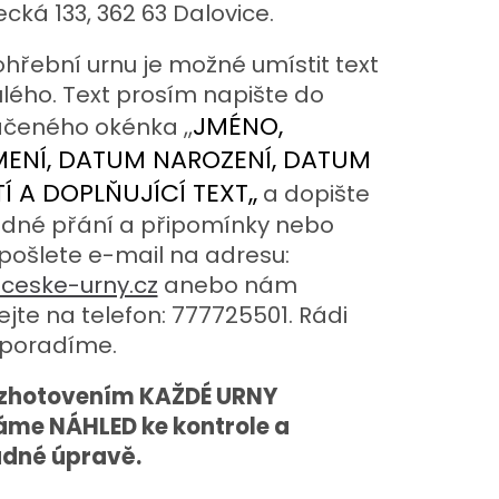
cká 133, 362 63 Dalovice.
hřební urnu je možné umístit text
lého. Text prosím napište do
JMÉNO,
čeného okénka ,,
MENÍ, DATUM NAROZENÍ, DATUM
Í A DOPLŇUJÍCÍ TEXT,,
a dopište
dné přání a připomínky nebo
ošlete e-mail na adresu:
ceske-urny.cz
anebo nám
ejte na telefon: 777725501. Rádi
poradíme.
 zhotovením KAŽDÉ URNY
áme NÁHLED ke kontrole a
adné úpravě.