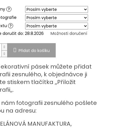
ek.
rny
?
otografie
extu
?
doručit do:
28.8.2026
Možnosti doručení
Přidat do košíku
ekorativní pásek můžete přidat
rafii zesnulého, k objednávce ji
e stiskem tlačítka ,,Přiložit
fii,,.
nám fotografii zesnulého pošlete
u na adresu:
ELÁNOVÁ MANUFAKTURA,