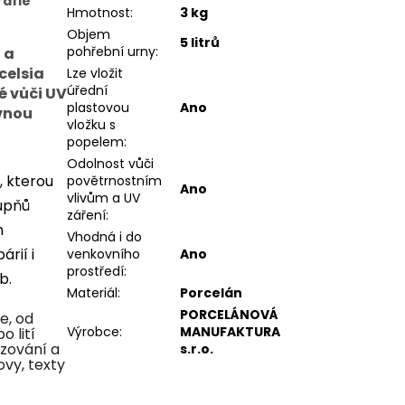
rafie
Hmotnost
:
3 kg
Objem
5 litrů
pohřební urny
:
 a
celsia
Lze vložit
úřední
é vůči UV
plastovou
Ano
vnou
vložku s
popelem
:
Odolnost vůči
, kterou
povětrnostním
Ano
vlivům a UV
tupňů
záření
:
m
Vhodná i do
rií i
venkovního
Ano
prostředí
:
ob.
Materiál
:
Porcelán
PORCELÁNOVÁ
e, od
Výrobce
:
MANUFAKTURA
 lití
azování a
s.r.o.
ovy, texty