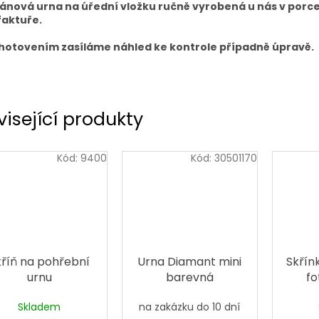
ánová urna na úřední vložku ručně vyrobená u nás v porc
aktuře.
hotovením zasíláme náhled ke kontrole případně úpravě.
visející produkty
Kód:
9400
Kód:
30501170
kříň na pohřební
Urna Diamant mini
Skřín
urnu
barevná
fo
sto
Skladem
na zakázku do 10 dní