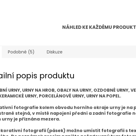
NÁHLED KE KAŽDÉMU PRODUK
Podobné (5)
Diskuze
ailní popis produktu
BNÍ URNY, URNY NA HROB, OBALY NA URNY, OZDOBNÉ URNY, V
KERAMICKÉ URNY, PORCELÁNOVÉ URNY, URNY NA POPEL.
tivní fotografie kolem obvodu horního okraje urny je na 
straně stejná, v místě napojení přední a zadní fotografie 
 urny je přiznána mezera.
korativní fotografii (pásek) možno umístit fotografii s t