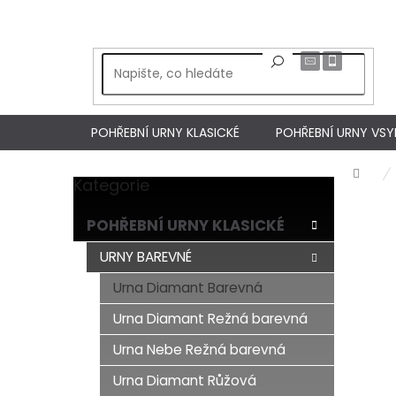
Přejít
na
obsah
POHŘEBNÍ URNY KLASICKÉ
POHŘEBNÍ URNY VS
Dom
Kategorie
Přeskočit
P
kategorie
o
POHŘEBNÍ URNY KLASICKÉ
s
t
URNY BAREVNÉ
r
Urna Diamant Barevná
a
n
Urna Diamant Režná barevná
n
í
Urna Nebe Režná barevná
p
Urna Diamant Růžová
a