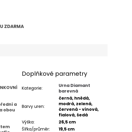
TU ZDARMA
Doplňkové parametry
Urna Diamant
ENKOVNÍ
Kategorie
:
barevná
černá, hnědá,
modrá, zelená,
přední a
Barvy uren
:
červená - vínová,
na obou
fialová, šedá
Výška
:
26,5 cm
extem
Šířka/průměr
:
19,5 cm