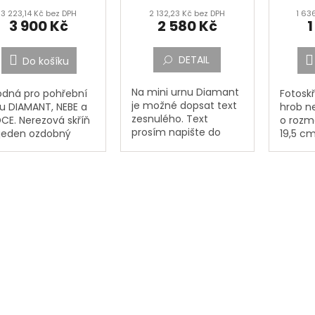
3 223,14 Kč bez DPH
2 132,23 Kč bez DPH
1 63
3 900 Kč
2 580 Kč
1
DETAIL
Do košíku
Na mini urnu Diamant
dná pro pohřební
Fotosk
je možné dopsat text
u DIAMANT, NEBE a
hrob n
zesnulého. Text
CE. Nerezová skříň
o rozm
prosím napište do
jeden ozdobný
19,5 cm
vyznačeného okénka
l na urnu. Skříňka
hloubka
,,Jméno, Příjmení,
obvykle umísťuje
fotoskř
Datum narození,
náhrobní desku. Na
zapalov
Datum úmrtí a
 skříňky je
určená 
Doplňující text a
dlo....
dopište...