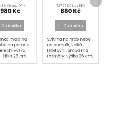
hodnocení
produkt
6,36 Kč bez DPH
727,27 Kč bez DPH
produktu
 980 Kč
880 Kč
je
4,4
z
Do košíku
Do košíku
5
hvězdiček.
říňka malá na
Svítilna na hrob nebo
ebo na pomník
na pomník, velká.
ěrech: výška
Hřbitovní lampa má
, šířka 26 cm,
rozměry: výška 26 cm,
 10,5 cm. Ve
šířka 11 cm, hloubka 11
íňce nelze
cm. Ve svítilně lze
at svíčky ! Je
zapalovat svíčky a
pouze na...
kahánky s výškou
plamene do 15...