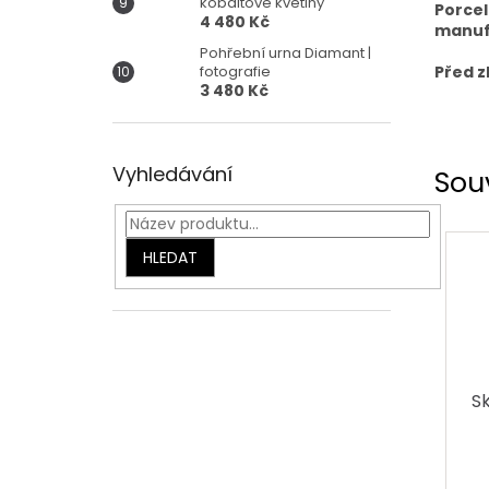
kobaltové květiny
Porcel
4 480 Kč
manuf
Pohřební urna Diamant |
fotografie
Před z
3 480 Kč
Vyhledávání
Sou
HLEDAT
S