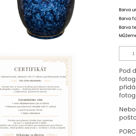
hvězdič
Barva u
Barva f
Barva t
Můžeme 
Pod d
fotog
přidát
fotogra
Nebo 
pošto
PORC