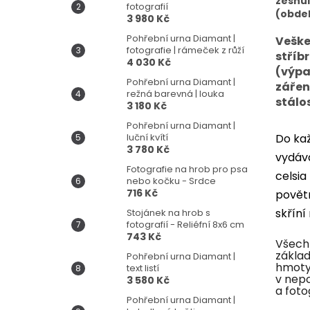
zesnul
fotografií
(obdel
3 980 Kč
Pohřební urna Diamant |
Veške
fotografie | rámeček z růží
stříb
4 030 Kč
(výpa
Pohřební urna Diamant |
zářen
režná barevná | louka
stálos
3 180 Kč
Pohřební urna Diamant |
luční kvítí
Do kaž
3 780 Kč
vydáva
Fotografie na hrob pro psa
celsia
nebo kočku - Srdce
716 Kč
povětr
skříní
Stojánek na hrob s
fotografií - Reliéfní 8x6 cm
743 Kč
Všech
základ
Pohřební urna Diamant |
hmoty 
text listí
v nepo
3 580 Kč
a foto
Pohřební urna Diamant |