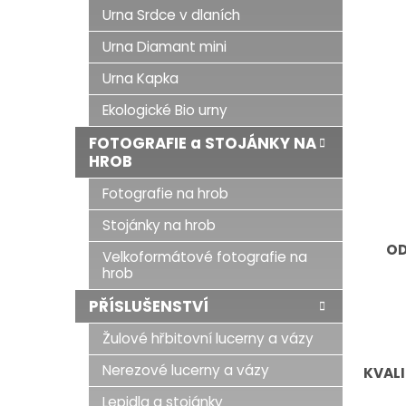
Urna Srdce v dlaních
Urna Diamant mini
Urna Kapka
Ekologické Bio urny
FOTOGRAFIE a STOJÁNKY NA
HROB
Fotografie na hrob
Stojánky na hrob
OD
Velkoformátové fotografie na
hrob
PŘÍSLUŠENSTVÍ
Žulové hřbitovní lucerny a vázy
Nerezové lucerny a vázy
KVALI
Lepidla a stojánky