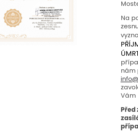
Moste
Na po
zesnu
vyzna
PŘÍJ
ÚMRT
přípa
nám p
info@
zavol
Vám 
Před
zasíl
příp