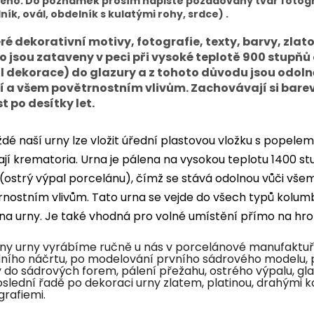
ého. Do poznámek prosím napište požadovaný tvar fotog
ník, ovál, obdelník s kulatými rohy, srdce) .
ré dekorativní motivy, fotografie, texty, barvy, zlato
ro jsou zataveny v peci při vysoké teplotě 900 stupňů 
l dekorace) do glazury a z tohoto důvodu jsou odoln
í a všem povětrnostním vlivům. Zachovávají si bare
t po desítky let.
dé naší urny lze vložit úřední plastovou vložku s popelem
jí krematoria. Urna je pálena na vysokou teplotu 1400 s
 (ostrý výpal porcelánu), čímž se stává odolnou vůči vše
nostním vlivům. Tato urna se vejde do všech typů kolumbá
 na urny. Je také vhodná pro volné umístění přímo na hr
ny urny vyrábíme ručně u nás v porcelánové manufaktuř
ního náčrtu, po modelování prvního sádrového modelu, po
do sádrových forem, pálení přežahu, ostrého výpalu, gl
slední řadě po dekoraci urny zlatem, platinou, drahými k
grafiemi.