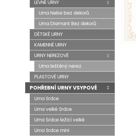
LEVNÉ URNY
Urna Nebe bez dekorů
Urna Diamant Bez dekorů
DĚTSKÉ URNY
KAMENNÉ URNY
URNY NEREZOVÉ
Urna leštěný nerez
PLASTOVÉ URNY
POHŘEBNÍ URNY VSYPOVÉ
Urna Srdce
Urna velké Srdce
Urna Srdce ležící velké
Urna Srdce mini