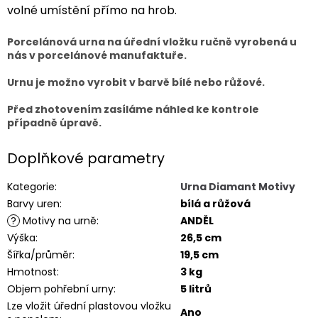
volné umístění přímo na hrob.
Porcelánová urna na úřední vložku ručně vyrobená u
nás v porcelánové manufaktuře.
Urnu je možno vyrobit v barvě bílé nebo růžové.
Před zhotovením zasíláme náhled ke kontrole
případně úpravě.
Doplňkové parametry
Kategorie
:
Urna Diamant Motivy
Barvy uren
:
bílá a růžová
?
Motivy na urně
:
ANDĚL
Výška
:
26,5 cm
Šířka/průměr
:
19,5 cm
Hmotnost
:
3 kg
Objem pohřební urny
:
5 litrů
Lze vložit úřední plastovou vložku
Ano