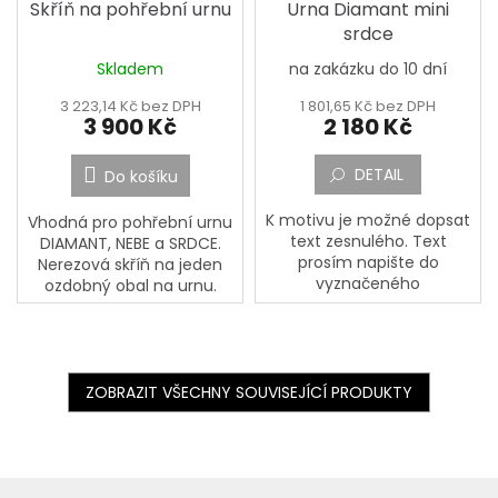
Skříň na pohřební urnu
Urna Diamant mini
srdce
Skladem
na zakázku do 10 dní
3 223,14 Kč bez DPH
1 801,65 Kč bez DPH
3 900 Kč
2 180 Kč
DETAIL
Do košíku
K motivu je možné dopsat
Vhodná pro pohřební urnu
text zesnulého. Text
DIAMANT, NEBE a SRDCE.
prosím napište do
Nerezová skříň na jeden
vyznačeného
ozdobný obal na urnu.
okénka,,Jméno, Příjmení,
Skříňka se obvykle
Datum narození, Datum
umísťuje na náhrobní
úmrtí a Doplňující text a
desku. Na dně skříňky je
dopište případné přání a...
zrcadlo....
ZOBRAZIT VŠECHNY SOUVISEJÍCÍ PRODUKTY
Z