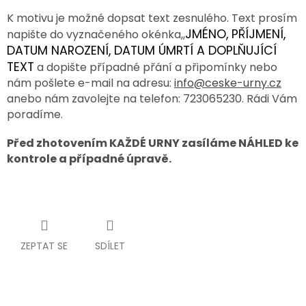
K motivu je možné dopsat text zesnulého. Text prosím
SPOLUPRÁCE
JMÉNO, PŘÍJMENÍ,
napište do vyznačeného okénka,,
S
PARTNERY
DATUM NAROZENÍ, DATUM ÚMRTÍ A DOPLŇUJÍCÍ
TEXT
a dopište případné přání a připomínky nebo
Výměna
nebo
nám pošlete e-mail na adresu:
info@ceske-urny.cz
vrácení
anebo nám zavolejte na telefon: 723065230. Rádi Vám
zboží
poradíme.
Napište
nám
Před zhotovením KAŽDÉ URNY zasíláme NÁHLED ke
kontrole a případné úpravě.
CZK
/
Přihlášení
ZEPTAT SE
SDÍLET