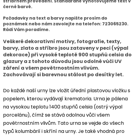
stříbrném provedení. Standardně vyhotovujeme text v
černé barvě.
Požadavky na text a barvy napište prosím do
poznámek nebo nám zavolejte na telefon: 723065230.
Rádi Vám poradíme.
Veškeré dekorativní motivy, fotografie, texty,
barvy, zlato a stříbro jsou zataveny v peci (výpal
dekorace) při vysoké teplotě 900 stupňů celsia do
glazury a z tohoto důvodu jsou odolné vůči UV
záření a všem povětrnostním vlivům.
Zachovávají si barevnou stálost po desítky let.
Do každé naší urny lze vložit úřední plastovou vložku s
popelem, kterou vydávají krematoria. Urna je pálena
na vysokou teplotu 1400 stupňů celsia (ostrý výpal
porcelánu), čímž se stává odolnou vůči všem
povětrnostním vlivům. Tato urna se vejde do všech
typů kolumbárií i skříní na urny. Je také vhodná pro