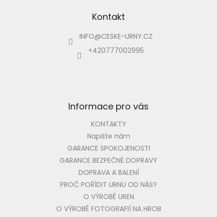
á
p
Kontakt
a
INFO
@
CESKE-URNY.CZ
t
í
+420777002995
Informace pro vás
KONTAKTY
Napište nám
GARANCE SPOKOJENOSTI
GARANCE BEZPEČNÉ DOPRAVY
DOPRAVA A BALENÍ
PROČ POŘÍDIT URNU OD NÁS?
O VÝROBĚ UREN
O VÝROBĚ FOTOGRAFIÍ NA HROB