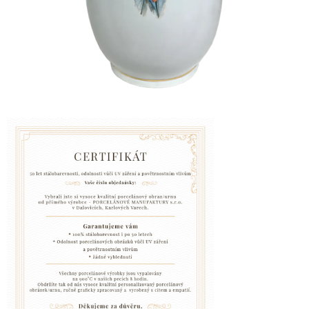
VZPOMÍNKA
NA
PSY
A
KOČKY
Blog
GARANCE
SPOKOJENOSTI
KONTAKTY
ČASTO
KLADENÉ
DOTAZY
FAQ
GARANCE
BEZPEČNÉ
DOPRAVY
DOPRAVA
A
BALENÍ