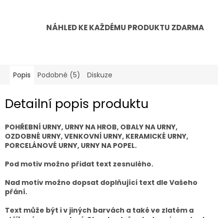
NÁHLED KE KAŽDÉMU PRODUKTU ZDARMA
Popis
Podobné (5)
Diskuze
Detailní popis produktu
POHŘEBNÍ URNY, URNY NA HROB, OBALY NA URNY,
OZDOBNÉ URNY, VENKOVNÍ URNY, KERAMICKÉ URNY,
PORCELÁNOVÉ URNY, URNY NA POPEL.
Pod motiv možno přidat text zesnulého.
Nad motiv možno dopsat doplňující text dle Vašeho
přání.
Text může být i v jiných barvách a také ve zlatém a