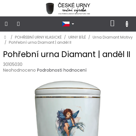
Přejít
na
obsah
NÁKUP
KOŠÍK
Domů
/
POHŘEBNÍ URNY KLASICKÉ
/
URNY BÍLÉ
/
Urna Diamant Motivy
POHŘEBNÍ
URNY
/
Pohřební urna Diamant | anděl II
KLASICKÉ
Pohřební urna Diamant | anděl II
POHŘEBNÍ
30105030
URNY
Průměrné
Neohodnoceno
Podrobnosti hodnocení
VSYPOVÉ
hodnocení
produktu
je
FOTOGRAFIE
a
0,0
STOJÁNKY
z
NA
5
HROB
hvězdiček.
PŘÍSLUŠENSTVÍ