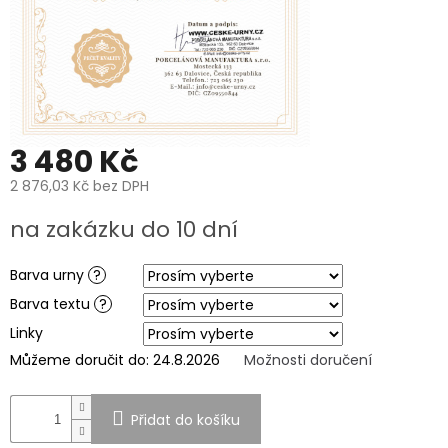
PROČ
POŘÍDIT
URNU
OD
NÁS?
O
VÝROBĚ
UREN
3 480 Kč
O
2 876,03 Kč
bez DPH
VÝROBĚ
FOTOGRAFIÍ
Měrná
na zakázku do 10 dní
NA
cena:
HROB
Barva urny
?
PÉČE
A
Barva textu
?
ČIŠTĚNÍ
POHŘEBNÍCH
Linky
UREN
A
Můžeme doručit do:
24.8.2026
Možnosti doručení
PORCELÁNOVÝCH
FOTOGRAFIÍ
NA
HROB
Přidat do košíku
MANUFAKTURA