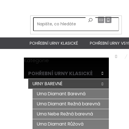
Přejít
na
obsah
POHŘEBNÍ URNY KLASICKÉ
POHŘEBNÍ URNY VS
Dom
Kategorie
Přeskočit
P
kategorie
o
POHŘEBNÍ URNY KLASICKÉ
s
t
URNY BAREVNÉ
r
Urna Diamant Barevná
a
n
Urna Diamant Režná barevná
n
í
Urna Nebe Režná barevná
p
Urna Diamant Růžová
a