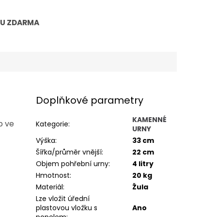
TU ZDARMA
Doplňkové parametry
KAMENNÉ
b ve
Kategorie
:
URNY
Výška
:
33 cm
Šířka/průměr vnější
:
22 cm
Objem pohřební urny
:
4 litry
Hmotnost
:
20 kg
Materiál
:
Žula
Lze vložit úřední
plastovou vložku s
Ano
popelem
: