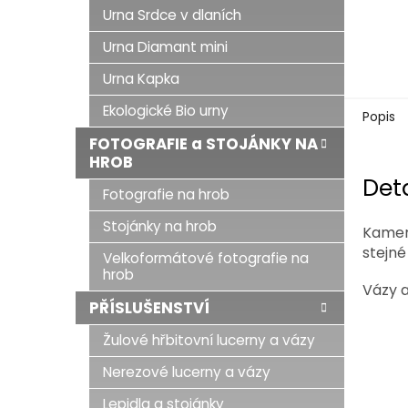
Urna Srdce v dlaních
Urna Diamant mini
Urna Kapka
Ekologické Bio urny
Popis
FOTOGRAFIE a STOJÁNKY NA
HROB
Det
Fotografie na hrob
Stojánky na hrob
Kamen
stejné
Velkoformátové fotografie na
hrob
Vázy a
PŘÍSLUŠENSTVÍ
Žulové hřbitovní lucerny a vázy
Nerezové lucerny a vázy
Lepidla a stojánky