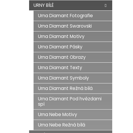
n
URNY BÍLÉ
e
Urna Diamant Fotografie
l
Urna Diamant Swarovski
Urna Diamant Motivy
Urna Diamant Pásky
Urna Diamant Obrazy
Urna Diamant Texty
Urna Diamant Symboly
Urna Diamant Režná bílá
Urna Diamant Pod hvězdami
spí
Urna Nebe Motivy
Urna Nebe Režná bílá