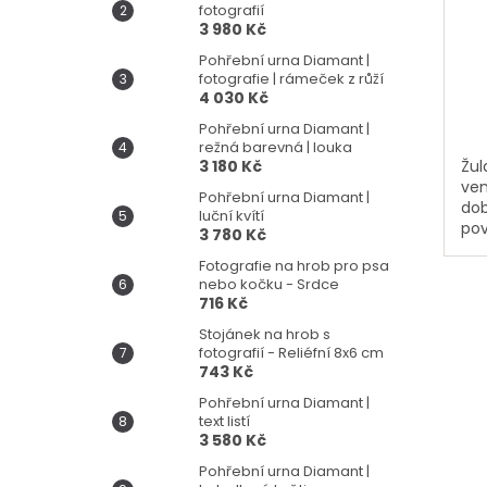
fotografií
3 980 Kč
Pohřební urna Diamant |
fotografie | rámeček z růží
4 030 Kč
Pohřební urna Diamant |
režná barevná | louka
3 180 Kč
Žul
ven
Pohřební urna Diamant |
dob
luční kvítí
pov
3 780 Kč
Luc
Fotografie na hrob pro psa
sk
nebo kočku - Srdce
ne
716 Kč
na 
při
Stojánek na hrob s
fotografií - Reliéfní 8x6 cm
743 Kč
Pohřební urna Diamant |
text listí
3 580 Kč
Pohřební urna Diamant |