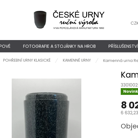
CZ
YPOVÉ
FOTOGRAFIE A STOJÁNKY NA HROB
PŘÍSLUŠENSTV
ů
POHŘEBNÍ URNY KLASICKÉ
KAMENNÉ URNY
Kamenná urna Re
Kam
3301002
Novin
8 0
6 632,23
Měrná
Obje
cena: