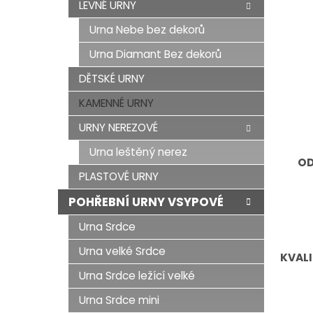
LEVNÉ URNY
Urna Nebe bez dekorů
Urna Diamant Bez dekorů
DĚTSKÉ URNY
KAMENNÉ URNY
URNY NEREZOVÉ
Urna leštěný nerez
OD
PLASTOVÉ URNY
POHŘEBNÍ URNY VSYPOVÉ
Urna Srdce
Urna velké Srdce
KVALI
Urna Srdce ležící velké
Urna Srdce mini