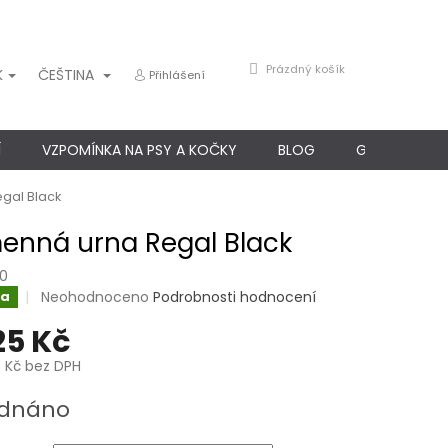
NÁKUPNÍ
Prázdný košík
K
ČEŠTINA
Přihlášení
KOŠÍK
Í
VZPOMÍNKA NA PSY A KOČKY
BLOG
GARANCE SP
gal Black
enná urna Regal Black
0
Průměrné
Neohodnoceno
Podrobnosti hodnocení
ka
hodnocení
25 Kč
produktu
je
 Kč
bez DPH
0,0
z
dnáno
5
hvězdiček.