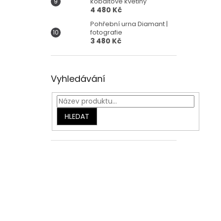
kobaltové květiny
4 480 Kč
Pohřební urna Diamant |
fotografie
3 480 Kč
Vyhledávání
HLEDAT