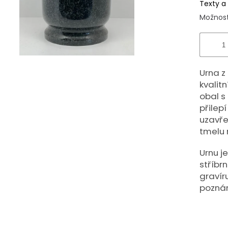
Texty a
Možnost
Urna z
kvalitn
obal s
přilep
uzavře
tmelu 
Urnu j
stříbr
gravír
poznám