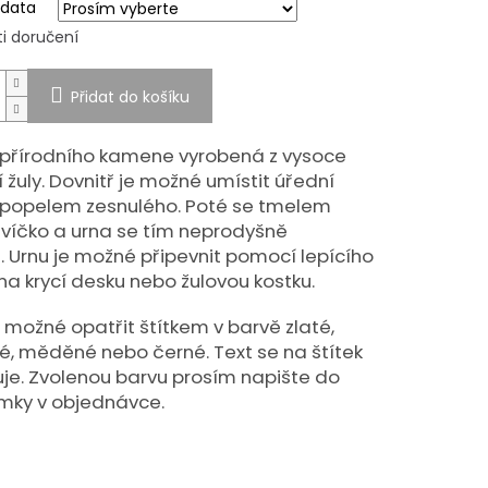
 data
i doručení
Přidat do košíku
 přírodního kamene vyrobená z vysoce
í žuly.
Dovnitř je možné umístit úřední
 popelem zesnulého.
Poté se tmelem
í víčko a urna se tím neprodyšně
.
Urnu je možné připevnit pomocí lepícího
na krycí desku nebo žulovou kostku.
e možné opatřit štítkem v barvě zlaté,
né, měděné nebo černé. Text se na štítek
uje. Zvolenou barvu prosím napište do
ky v objednávce.