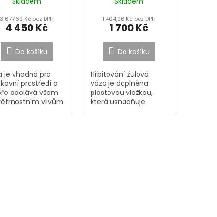
Skladem
Skladem
3 677,69 Kč bez DPH
1 404,96 Kč bez DPH
4 450 Kč
1 700 Kč
Do košíku
Do košíku
a je vhodná pro
Hřbitování žulová
kovní prostředí a
váza je doplněna
ře odolává všem
plastovou vložkou,
ětrnostním vlivům.
která usnadňuje
erna je vybavena
výměnu vody.Do
leněným válcem a
boční stěny vázy je
rezovým držákem
vyvrtán odtokový
svíčku. Víčko je
otvor, který umožňuje
pevněno pomocí...
odvod vody a tak...