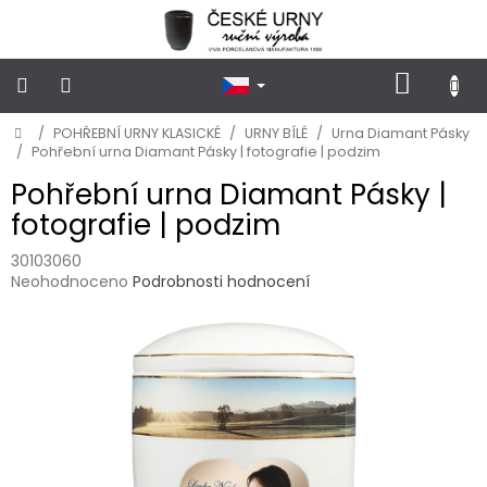
Přejít
na
obsah
NÁKUP
KOŠÍK
Domů
/
POHŘEBNÍ URNY KLASICKÉ
/
URNY BÍLÉ
/
Urna Diamant Pásky
POHŘEBNÍ
URNY
/
Pohřební urna Diamant Pásky | fotografie | podzim
KLASICKÉ
Pohřební urna Diamant Pásky |
fotografie | podzim
POHŘEBNÍ
URNY
VSYPOVÉ
30103060
Průměrné
Neohodnoceno
Podrobnosti hodnocení
hodnocení
FOTOGRAFIE
produktu
a
je
STOJÁNKY
NA
0,0
HROB
z
5
hvězdiček.
PŘÍSLUŠENSTVÍ