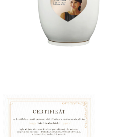
VZPOMÍNKA
NA
PSY
A
KOČKY
Blog
GARANCE
SPOKOJENOSTI
KONTAKTY
ČASTO
KLADENÉ
DOTAZY
FAQ
GARANCE
BEZPEČNÉ
DOPRAVY
DOPRAVA
A
BALENÍ