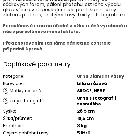
sádrových forem, pálení přežahu, ostrého výpalu,
glazování a v neposlední řadě po dekoraci urny
zlatem, platinou, drahými kovy, texty a fotografiemi.
Porcelánová urna na úřední vložku ručně vyrobená u
nás v porcelánové manufaktuře.
Před zhotovením zasíláme náhled ke kontrole
případně úpravě.
Doplňkové parametry
Kategorie
:
Urna Diamant Pásky
Barvy uren
:
bílá a růžová
?
Motivy na urně
:
SRDCE, NEBE
Urna s fotografií
?
Urny s fotografií
:
zesnulého
Výška
:
26,5 cm
Šířka/průměr
:
19,5 cm
Hmotnost
:
3 kg
Objem pohřební urny
:
5 litrů