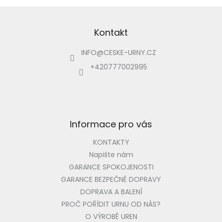
Z
á
p
Kontakt
a
INFO
@
CESKE-URNY.CZ
t
í
+420777002995
Informace pro vás
KONTAKTY
Napište nám
GARANCE SPOKOJENOSTI
GARANCE BEZPEČNÉ DOPRAVY
DOPRAVA A BALENÍ
PROČ POŘÍDIT URNU OD NÁS?
O VÝROBĚ UREN