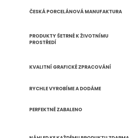
ČESKÁ PORCELÁNOVÁ MANUFAKTURA
PRODUKTY ŠETRNÉ K ŽIVOTNÍMU
PROSTŘEDÍ
KVALITNÍ GRAFICKÉ ZPRACOVÁNÍ
RYCHLE VYROBÍME A DODÁME
PERFEKTNĚ ZABALENO
NÁHLED KE KAŽDÉMU PRODUKTU ZDARMA