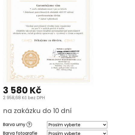
PROČ
POŘÍDIT
URNU
OD
NÁS?
O
VÝROBĚ
UREN
O
VÝROBĚ
FOTOGRAFIÍ
NA
HROB
PÉČE
3 580 Kč
A
ČIŠTĚNÍ
POHŘEBNÍCH
2 958,68 Kč
bez DPH
UREN
A
Měrná
na zakázku do 10 dní
PORCELÁNOVÝCH
cena:
FOTOGRAFIÍ
NA
HROB
Barva urny
?
Barva fotografie
MANUFAKTURA