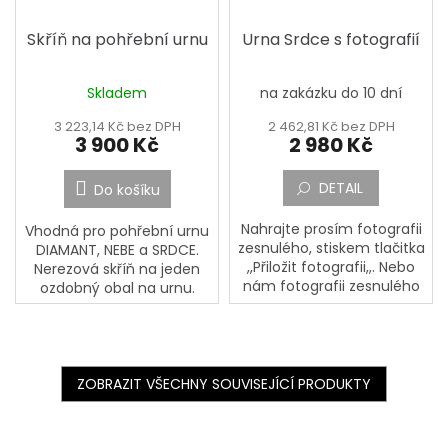
Skříň na pohřební urnu
Urna Srdce s fotografií
Skladem
na zakázku do 10 dní
3 223,14 Kč bez DPH
2 462,81 Kč bez DPH
3 900 Kč
2 980 Kč
DETAIL
Do košíku
Nahrajte prosím fotografii
Vhodná pro pohřební urnu
zesnulého, stiskem tlačitka
DIAMANT, NEBE a SRDCE.
,,Přiložit fotografii,,. Nebo
Nerezová skříň na jeden
nám fotografii zesnulého
ozdobný obal na urnu.
pošlete poštou na adresu:
Skříňka se obvykle
PORCELÁNOVÁ
umísťuje na náhrobní
MANUFAKTURA, Mostecká
desku. Na dně skříňky je
133,...
zrcadlo....
ZOBRAZIT VŠECHNY SOUVISEJÍCÍ PRODUKTY