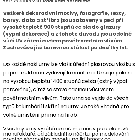
tel.: 723 065 230. Rádi Vám poradíme.
Veškeré dekorativní motivy, fotografie, texty,
barvy, zlato a stříbro jsou zataveny v peci při
vysoké teplotě 900 stupňů celsia do glazury
(výpal dekorace) a z tohoto důvodu jsou odolné
vůči UV záření a všem povětrnostním vlivům.
Zachovávají si barevnou stálost po desítky let.
Do každé naší urny lze vložit úřední plastovou vložku s
popelem, kterou vydávají krematoria. Urna je pálena
na vysokou teplotu 1400 stupňů celsia (ostrý výpal
porcelánu), čímž se stává odolnou vůči všem
povětrnostním vlivům. Tato urna se vejde do všech
typů kolumbárií i skříní na urny. Je také vhodná pro
volné umístění přímo na hrob.
Všechny urny vyrábíme ručně u nás v porcelánové
manufaktuře, od základního náčrtu, po modelování
prvního sádrového modelu, po lití hmoty do