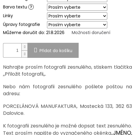
Barva textu
?
SPOLUPRÁCE
S
Linky
PARTNERY
Úpravy fotografie
Výměna
Můžeme doručit do:
21.8.2026
Možnosti doručení
nebo
vrácení
zboží
Přidat do košíku
Napište
nám
Nahrajte prosím fotografii zesnulého, stiskem tlačitka
CZK
,,Přiložit fotografii,,.
/
Nebo nám fotografii zesnulého pošlete poštou na
Přihlášení
adresu:
PORCELÁNOVÁ MANUFAKTURA, Mostecká 133, 362 63
Dalovice.
K fotografii zesnulého je možné dopsat text zesnulého.
JMÉNO,
Text prosím napište do vyznačeného okénka,,