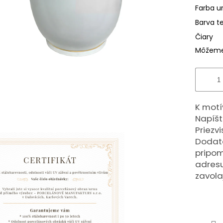
Farba u
Barva t
Čiary
Môžeme 
K motí
Napíšt
Priezv
Dodato
pripom
adresu
zavola