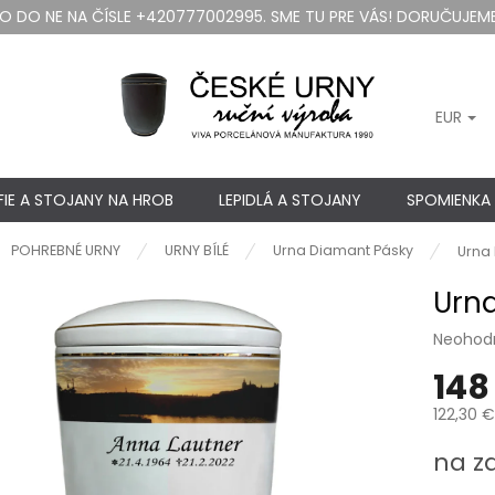
DO NE NA ČÍSLE +420777002995. SME TU PRE VÁS! DORUČUJEME
EUR
IE A STOJANY NA HROB
LEPIDLÁ A STOJANY
SPOMIENKA
ov
POHREBNÉ URNY
URNY BÍLÉ
Urna Diamant Pásky
Urna
Urna
Priemer
Neohod
hodnote
148
produkt
je
122,30 €
0,0
z
Jednotk
na z
5
cena:
hviezdič