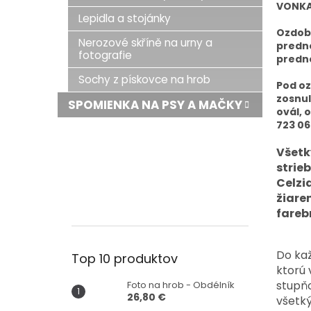
VONKA
Lepidla a stojánky
Ozdobn
Nerozové skříně na urny a
predne
fotografie
predne
Sochy z pískovce na hrob
Pod oz
zosnul
SPOMIENKA NA PSY A MAČKY
ovál, 
723 06
Všetk
strie
Celzi
žiare
fareb
Do kaž
Top 10 produktov
ktorú 
stupňo
Foto na hrob - Obdélník
26,80 €
všetk