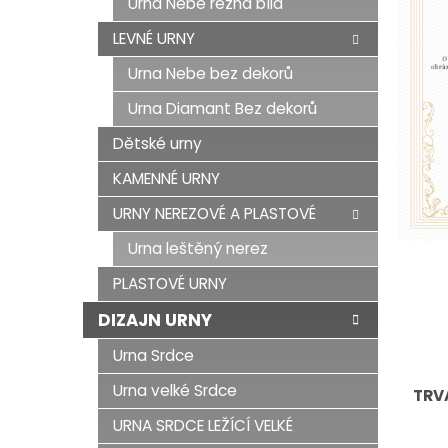
Urna Nebe režná bílá
LEVNÉ URNY
Urna Nebe bez dekorů
Urna Diamant Bez dekorů
Dětské urny
KAMENNÉ URNY
URNY NEREZOVÉ A PLASTOVÉ
Urna leštěný nerez
PLASTOVÉ URNY
DIZAJN URNY
Urna Srdce
Urna velké Srdce
TRV
URNA SRDCE LEŽÍCÍ VELKÉ