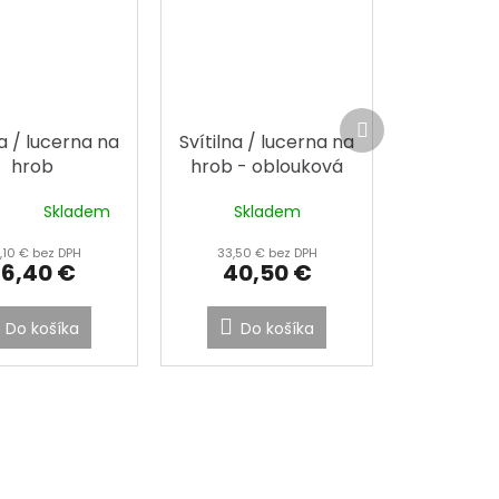
Ďalší
produkt
na / lucerna na
Svítilna / lucerna na
hrob
hrob - oblouková
stříška
Skladem
Skladem
rné
enie
,10 € bez DPH
33,50 € bez DPH
tu
36,40 €
40,50 €
Do košíka
Do košíka
čiek.