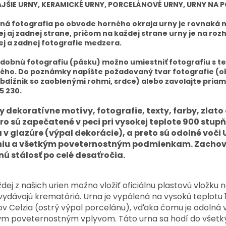
JŠIE URNY, KERAMICKÉ URNY, PORCELÁNOVÉ URNY, URNY NA P
á fotografia po obvode horného okraja urny je rovnaká 
j aj zadnej strane, pričom na každej strane urny je na roz
j a zadnej fotografie medzera.
dobnú fotografiu (pásku) možno umiestniť fotografiu s t
ého. Do poznámky napíšte požadovaný tvar fotografie (ob
obdĺžnik so zaoblenými rohmi, srdce) alebo zavolajte priam
5 230.
y dekoratívne motívy, fotografie, texty, farby, zlato
bro sú zapečatené v peci pri vysokej teplote 900 stup
a v glazúre (výpal dekorácie), a preto sú odolné voči
niu a všetkým poveternostným podmienkam. Zachov
nú stálosť po celé desaťročia.
dej z našich urien možno vložiť oficiálnu plastovú vložku 
vydávajú krematóriá. Urna je vypálená na vysokú teplotu
v Celzia (ostrý výpal porcelánu), vďaka čomu je odolná 
ým poveternostným vplyvom. Táto urna sa hodí do všetk