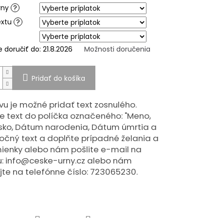
rny
?
extu
?
doručiť do:
21.8.2026
Možnosti doručenia
Pridať do košíka
vu je možné pridať text zosnulého.
e text do políčka označeného: "Meno,
isko, Dátum narodenia, Dátum úmrtia a
čný text a doplňte prípadné želania a
ienky alebo nám pošlite e-mail na
: info@ceske-urny.cz alebo nám
jte na telefónne číslo: 723065230.