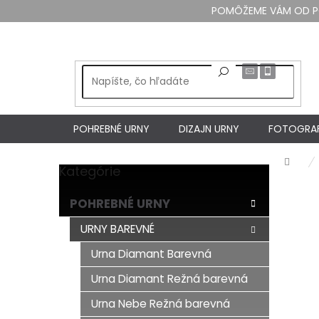
Prejsť
POMÔŽEME VÁM OD PO 
na
obsah
POHREBNÉ URNY
DIZAJN URNY
FOTOGRAF
Dom
Kategórie
Preskočiť
B
kategórie
o
POHREBNÉ URNY
č
n
URNY BAREVNÉ
ý
Urna Diamant Barevná
p
a
Urna Diamant Režná barevná
n
e
Urna Nebe Režná barevná