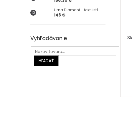
156,30 €
Urna Diamant - text listí
148 €
S
Vyhľadávanie
HĽADAŤ