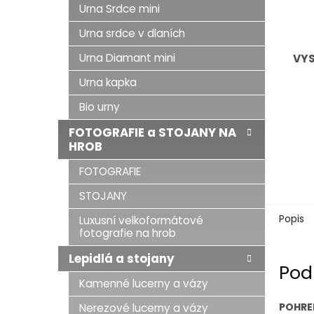
Urna Srdce mini
Urna srdce v dlaních
Urna Diamant mini
VY
Urna kapka
Bio urny
FOTOGRAFIE a STOJANY NA
HROB
FOTOGRAFIE
STOJANY
Popis
Luxusní velkoformátové
fotografie na hrob
Lepidlá a stojany
Pod
Kamenné lucerny a vázy
POHRE
Nerezové lucerny a vázy