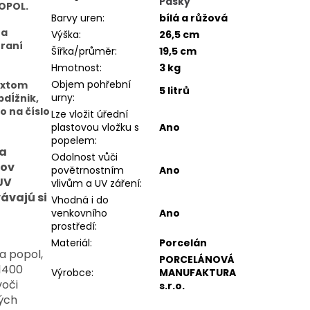
Pásky
OPOL.
Barvy uren
:
bílá a růžová
na
Výška
:
26,5 cm
hraní
Šířka/průměr
:
19,5 cm
Hmotnost
:
3 kg
Objem pohřební
extom
5 litrů
urny
:
dĺžnik,
o na číslo
Lze vložit úřední
plastovou vložku s
Ano
popelem
:
 a
Odolnost vůči
ňov
povětrnostním
Ano
 UV
vlivům a UV záření
:
ávajú si
Vhodná i do
venkovního
Ano
prostředí
:
Materiál
:
Porcelán
na popol,
PORCELÁNOVÁ
 1400
Výrobce
:
MANUFAKTURA
voči
s.r.o.
ých