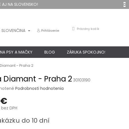
 AJ NA SLOVENSKO!
NÁKUPNÝ
Prázdny košík
SLOVENČINA
Prihlásenie
KOŠÍK
 NA PSY A MAČKY
BLOG
ZÁRUKA SPOKOJNOSTI
KO
 Diamant - Praha 2
 Diamant - Praha 2
30103190
né
notené
Podrobnosti hodnotenia
nie
 €
u
bez DPH
ová
akázku do 10 dní
iek.