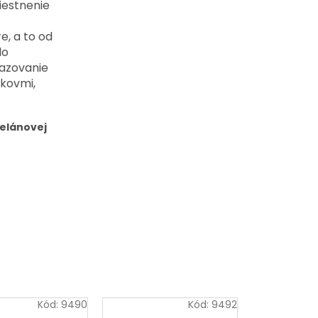
iestnenie
e, a to od
do
lazovanie
 kovmi,
celánovej
Kód:
9490
Kód:
9492