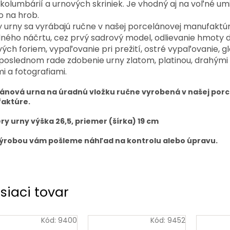
kolumbárií a urnových skriniek. Je vhodný aj na voľné um
o na hrob.
 urny sa vyrábajú ručne v našej porcelánovej manufaktúr
ného náčrtu, cez prvý sadrový model, odlievanie hmoty 
ých foriem, vypaľovanie pri prežití, ostré vypaľovanie, g
poslednom rade zdobenie urny zlatom, platinou, drahými
i a fotografiami.
ánová urna na úradnú vložku ručne vyrobená v našej por
aktúre.
y urny výška 26,5, priemer (šírka) 19 cm
ýrobou vám pošleme náhľad na kontrolu alebo úpravu.
siaci tovar
Kód:
9400
Kód:
9452