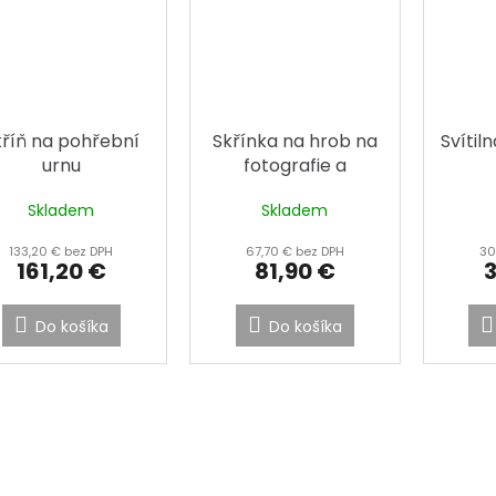
kříň na pohřební
Skřínka na hrob na
Svítil
urnu
fotografie a
stojánky
Skladem
Skladem
Prieme
hodnot
133,20 € bez DPH
67,70 € bez DPH
30
produk
161,20 €
81,90 €
je
4,4
z
Do košíka
Do košíka
5
hviezdi