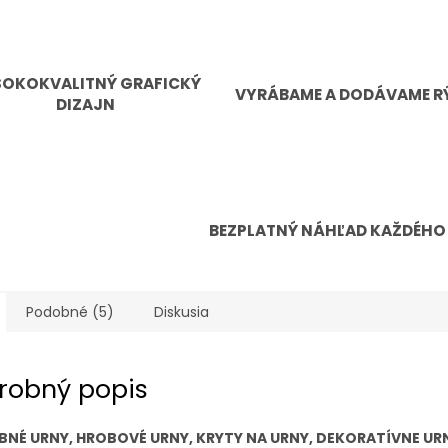
SOKOKVALITNÝ GRAFICKÝ
VYRÁBAME A DODÁVAME R
DIZAJN
BEZPLATNÝ NÁHĽAD KAŽDÉHO
Podobné (5)
Diskusia
robný popis
BNÉ URNY, HROBOVÉ URNY, KRYTY NA URNY, DEKORATÍVNE UR