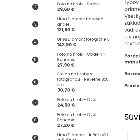
typov 
Foto na hrob - Srdce
priam
29,60 €
Všetky
Urna Diamant barevná -
základ
anděl
sadrov
131,50 €
a v ne
Urna Diamant fotografie 5
textam
143,90 €
Foto na hrob - Obdélník
Porcel
Bohemia
manuf
27,90 €
Rozmer
Stojan na hroby s
fotografiou - Reliéfne 8x6
cm
Pred v
30,70 €
Foto na hrob - Ovál
24,60 €
Foto na hrob - Ovál
Súvi
Bohemia
27,20 €
Urna Diamant - luční kvítí