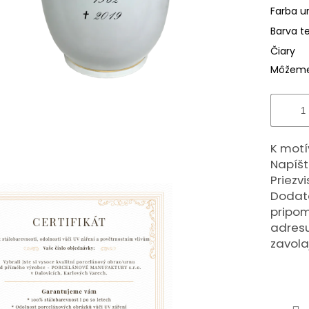
Farba u
Barva t
Čiary
Môžeme 
K motí
Napíšt
Priezv
Dodato
pripom
adresu
zavola