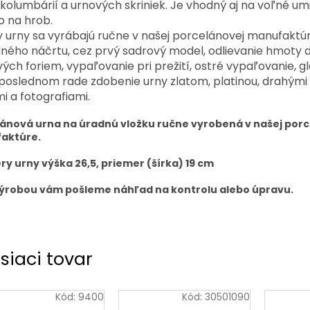
kolumbárií a urnových skriniek. Je vhodný aj na voľné um
o na hrob.
 urny sa vyrábajú ručne v našej porcelánovej manufaktúr
ného náčrtu, cez prvý sadrový model, odlievanie hmoty 
ých foriem, vypaľovanie pri prežití, ostré vypaľovanie, g
poslednom rade zdobenie urny zlatom, platinou, drahými
i a fotografiami.
ánová urna na úradnú vložku ručne vyrobená v našej por
aktúre.
y urny výška 26,5, priemer (šírka) 19 cm
ýrobou vám pošleme náhľad na kontrolu alebo úpravu.
siaci tovar
Kód:
9400
Kód:
30501090