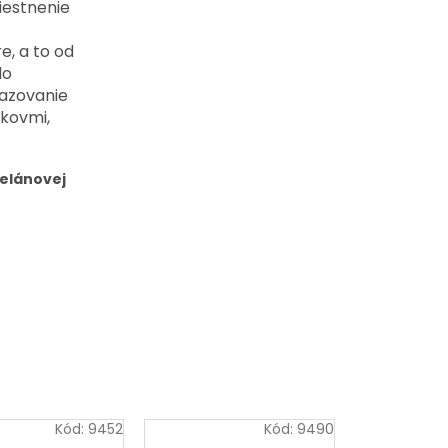
iestnenie
e, a to od
do
lazovanie
 kovmi,
celánovej
Kód:
9452
Kód:
9490