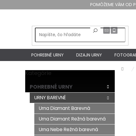
Prejsť
POMÔŽEME VÁM OD PO 
na
obsah
POHREBNÉ URNY
DIZAJN URNY
FOTOGRAF
Dom
Kategórie
Preskočiť
B
kategórie
o
POHREBNÉ URNY
č
n
URNY BAREVNÉ
ý
Urna Diamant Barevná
p
a
Urna Diamant Režná barevná
n
e
Urna Nebe Režná barevná