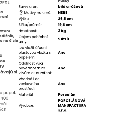
Pásky
OPOL.
Barvy uren
:
bílá a růžová
na
?
Motivy na urně
:
NEBE
hraní
Výška
:
26,5 cm
Šířka/průměr
:
19,5 cm
Hmotnost
:
3 kg
extom
dĺžnik,
Objem pohřební
5 litrů
o na číslo
urny
:
Lze vložit úřední
plastovou vložku s
Ano
 a
popelem
:
ňov
Odolnost vůči
 UV
povětrnostním
Ano
ávajú si
vlivům a UV záření
:
Vhodná i do
venkovního
Ano
prostředí
:
na popol,
Materiál
:
Porcelán
 1400
PORCELÁNOVÁ
voči
Výrobce
:
MANUFAKTURA
ých
s.r.o.