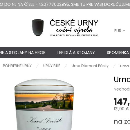
DO NE NA ČÍSLE +420777002995. SME TU PRE VÁS! DORUČUJEME
EUR
IE A STOJANY NA HROB
LEPIDLÁ A STOJANY
SPOMIENKA
ov
POHREBNÉ URNY
URNY BÍLÉ
Urna Diamant Pásky
Urna 
Urna
Priemer
Neohod
hodnote
147
produkt
je
121,90 €
0,0
z
Jednotk
na z
5
cena:
hviezdič