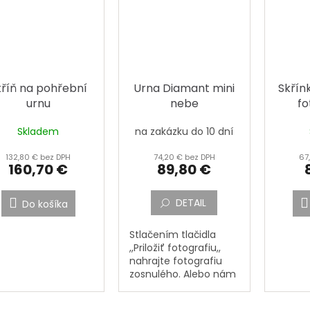
kříň na pohřební
Urna Diamant mini
Skřín
urnu
nebe
fo
Skladem
na zakázku do 10 dní
132,80 € bez DPH
74,20 € bez DPH
67
160,70 €
89,80 €
DETAIL
Do košíka
Stlačením tlačidla
,,Priložiť fotografiu,,
nahrajte fotografiu
zosnulého. Alebo nám
pošlite fotografiu
zosnulého poštou na