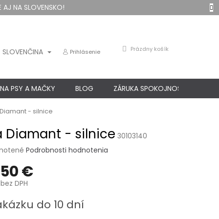
 AJ NA SLOVENSKO!
NÁKUPNÝ
Prázdny košík
SLOVENČINA
Prihlásenie
KOŠÍK
 NA PSY A MAČKY
BLOG
ZÁRUKA SPOKOJNOSTI
KO
Diamant - silnice
 Diamant - silnice
30103140
né
notené
Podrobnosti hodnotenia
nie
,50 €
u
bez DPH
ová
akázku do 10 dní
iek.