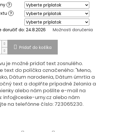
rny
?
extu
?
doručiť do:
24.8.2026
Možnosti doručenia
Pridať do košíka
vu je možné pridať text zosnulého.
e text do políčka označeného: "Meno,
isko, Dátum narodenia, Dátum úmrtia a
čný text a doplňte prípadné želania a
ienky alebo nám pošlite e-mail na
: info@ceske-urny.cz alebo nám
jte na telefónne číslo: 723065230.