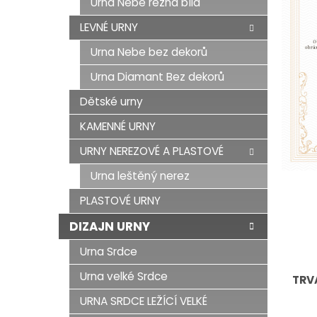
Urna Nebe režná bílá
LEVNÉ URNY
Urna Nebe bez dekorů
Urna Diamant Bez dekorů
Dětské urny
KAMENNÉ URNY
URNY NEREZOVÉ A PLASTOVÉ
Urna leštěný nerez
PLASTOVÉ URNY
DIZAJN URNY
Urna Srdce
Urna velké Srdce
TRV
URNA SRDCE LEŽÍCÍ VELKÉ