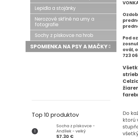
VONKA
Lepidla a stojánky
Ozdobn
Nerozové skříně na urny a
predne
fotografie
predne
Sochy z pískovce na hrob
Pod oz
zosnul
SPOMIENKA NA PSY A MAČKY
ovál, 
723 06
Všetk
strie
Celzi
žiare
fareb
Do kaž
Top 10 produktov
ktorú 
Socha z pískovce -
stupňo
Andílek - velký
všetk
57,30 €