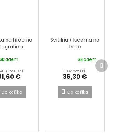
ka na hrob na
Svítilna / lucerna na
tografie a
hrob
stojánky
Skladem
Skladem
Priemerné
Ďalší
hodnotenie
produkt
,40 € bez DPH
30 € bez DPH
produktu
81,60 €
36,30 €
je
4,4
z
Do košíka
Do košíka
5
hviezdičiek.