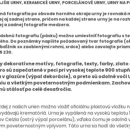
JŠIE URNY, KERAMICKÉ URNY, PORCELÁNOVÉ URNY, URNY NA P
á fotografia po obvode horného okraja urny je rovnaká 
j aj zadnej strane, pričom na každej strane urny je na roz
j a zadnej fotografie medzera.
dobnú fotografiu (pásku) možno umiestniť fotografiu s t
ého. Do poznámky napíšte požadovaný tvar fotografie (ob
obdĺžnik so zaoblenými rohmi, srdce) alebo zavolajte priam
5 230.
y dekoratívne motívy, fotografie, texty, farby, zlato
bro sú zapečatené v peci pri vysokej teplote 900 stup
a v glazúre (výpal dekorácie), a preto sú odolné voči
niu a všetkým poveternostným podmienkam. Zachov
nú stálosť po celé desaťročia.
dej z našich urien možno vložiť oficiálnu plastovú vložku 
vydávajú krematóriá. Urna je vypálená na vysokú teplotu
v Celzia (ostrý výpal porcelánu), vďaka čomu je odolná 
ým poveternostným vplyvom. Táto urna sa hodí do všetk