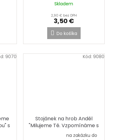
Skladem
2,90 € bez DPH
3,50 €
Do košíka
ód:
9070
Kód:
9080
jeme
Stojánek na hrob Anděl
u" s
"Milujeme Tě. Vzpomínáme s
láskou"
na zakázku do
Priemerné