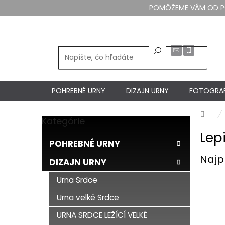
Prejsť
POMÔŽEME VÁM OD PO 
na
obsah
POHREBNÉ URNY
DIZAJN URNY
FOTOGRAF
Dom
Kategórie
Preskočiť
B
kategórie
Lep
o
POHREBNÉ URNY
č
Najp
n
DIZAJN URNY
ý
Urna Srdce
p
a
Urna velké Srdce
n
e
URNA SRDCE LEŽÍCÍ VELKÉ