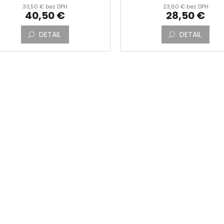
33,50 € bez DPH
23,60 € bez DPH
40,50 €
28,50 €
DETAIL
DETAIL
O
v
l
á
d
a
c
i
e
p
r
v
k
y
v
ý