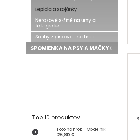
o
v
Lepidla a stojánky
Nerozové skříně na urny a
fotografie
Sochy z pískovce na hrob
SPOMIENKA NA PSY A MAČKY
Top 10 produktov
S
Foto na hrob - Obdélník
26,80 €
Pri