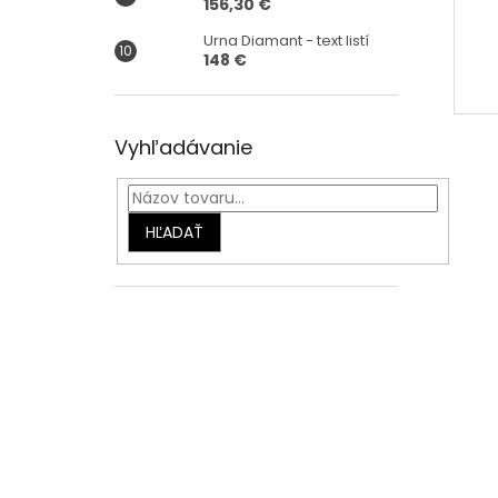
156,30 €
Urna Diamant - text listí
148 €
Vyhľadávanie
HĽADAŤ