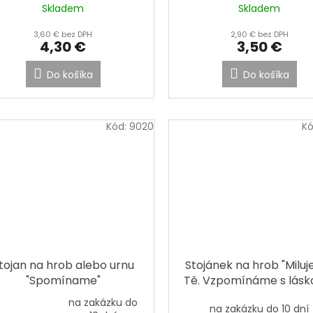
Skladem
Skladem
3,60 € bez DPH
2,90 € bez DPH
4,30 €
3,50 €
Do košíka
Do košíka
Kód:
9020
K
tojan na hrob alebo urnu
Stojánek na hrob "Milu
"Spomíname"
Tě. Vzpomínáme s lásko
fotografií
na zakázku do
na zakázku do 10 dní
emerné