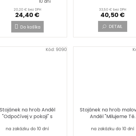
10 dní
notenie
20,20 € bez DPH
33,50 € bez DPH
duktu
24,40 €
40,50 €
DETAIL
Do košíka
ezdičiek.
Kód:
9090
K
Stojánek na hrob Anděl
Stojánek na hrob malo
"Odpočívej v pokoji" s
Anděl "Milujeme Tě.
fotografií
Vzpomínáme s lásko
na zakázku do 10 dní
na zakázku do 10 dní