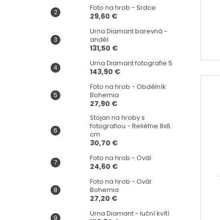
Foto na hrob - Srdce
hod
29,60 €
pro
je
Urna Diamant barevná -
4,5
anděl
z
131,50 €
5
Urna Diamant fotografie 5
hvi
143,90 €
Foto na hrob - Obdélník
Bohemia
27,90 €
Stojan na hroby s
fotografiou - Reliéfne 8x6
cm
30,70 €
Foto na hrob - Ovál
24,60 €
Foto na hrob - Ovál
Bohemia
27,20 €
Urna Diamant - luční kvítí