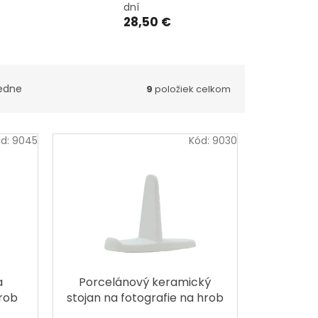
dní
28,50 €
edne
9
položiek celkom
ód:
9045
Kód:
9030
a
Porcelánový keramický
rob
stojan na fotografie na hrob
alebo urnu