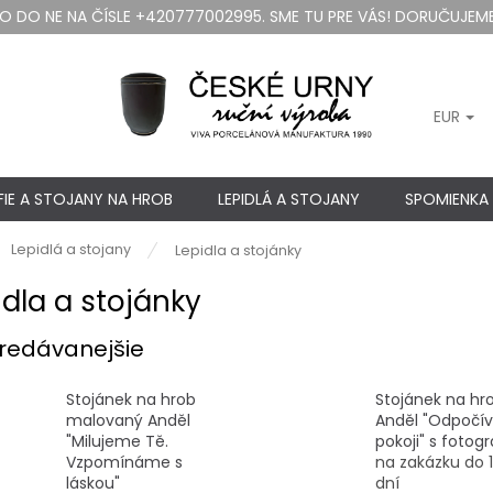
DO NE NA ČÍSLE +420777002995. SME TU PRE VÁS! DORUČUJEME
EUR
IE A STOJANY NA HROB
LEPIDLÁ A STOJANY
SPOMIENKA
ov
Lepidlá a stojany
Lepidla a stojánky
idla a stojánky
redávanejšie
Stojánek na hrob
Stojánek na hr
malovaný Anděl
Anděl "Odpočív
"Milujeme Tě.
pokoji" s fotogr
Vzpomínáme s
na zakázku do 
láskou"
dní