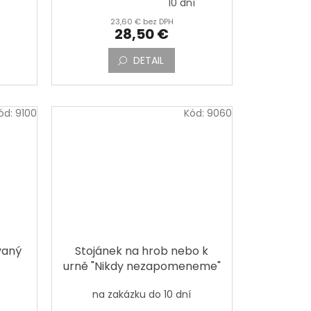
10 dní
hodnotenie
23,60 € bez DPH
produktu
28,50 €
je
5,0
DETAIL
z
5
hviezdičiek.
ód:
9100
Kód:
9060
vaný
Stojánek na hrob nebo k
urně "Nikdy nezapomeneme"
u"
na zakázku do 10 dní