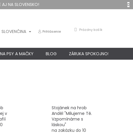
 AJ NA SLOVENSKO!
NÁKUPNÝ
Prázdny košík
SLOVENČINA
Prihlásenie
KOŠÍK
 NA PSY A MAČKY
BLOG
ZÁRUKA SPOKOJNOSTI
KO
ob
Stojánek na hrob
ej v
Anděl "Milujeme Tě.
afií
Vzpomínáme s
10
láskou"
na zakázku do 10