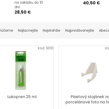
na zakázku do 10
40,50 €
dní
28,50 €
rúčame
Najlacnejšie
Najdrahšie
Najpredávanejšie
Abec
Kód:
9010
K
Lukopren 25 ml
Plastový stojánek n
porcelánové foto na h
nebo k urně