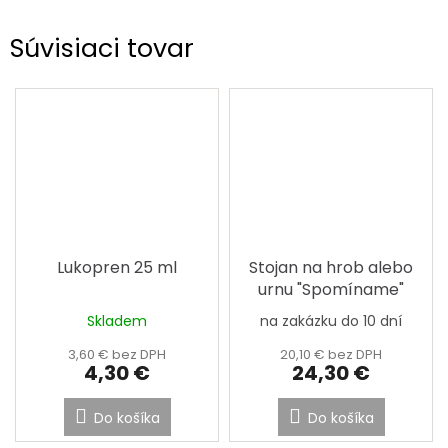
Súvisiaci tovar
Lukopren 25 ml
Stojan na hrob alebo
urnu "Spomíname"
Skladem
na zakázku do 10 dní
Priemerné
hodnotenie
3,60 € bez DPH
20,10 € bez DPH
produktu
4,30 €
24,30 €
je
4,5
Do košíka
Do košíka
z
5