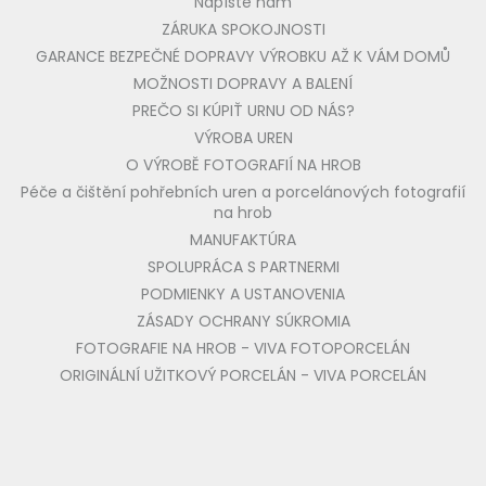
Napíšte nám
ZÁRUKA SPOKOJNOSTI
GARANCE BEZPEČNÉ DOPRAVY VÝROBKU AŽ K VÁM DOMŮ
MOŽNOSTI DOPRAVY A BALENÍ
PREČO SI KÚPIŤ URNU OD NÁS?
VÝROBA UREN
O VÝROBĚ FOTOGRAFIÍ NA HROB
Péče a čištění pohřebních uren a porcelánových fotografií
na hrob
MANUFAKTÚRA
SPOLUPRÁCA S PARTNERMI
PODMIENKY A USTANOVENIA
ZÁSADY OCHRANY SÚKROMIA
FOTOGRAFIE NA HROB - VIVA FOTOPORCELÁN
ORIGINÁLNÍ UŽITKOVÝ PORCELÁN - VIVA PORCELÁN