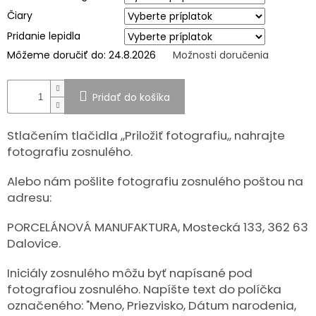
pohřebních
Čiary
uren
a
Pridanie lepidla
porcelánových
fotografií
Môžeme doručiť do:
24.8.2026
Možnosti doručenia
na
hrob
MANUFAKTÚRA
Pridať do košíka
SPOLUPRÁCA
Stlačením tlačidla ,,Priložiť fotografiu,, nahrajte
S
PARTNERMI
fotografiu zosnulého.
Výměna
Alebo nám pošlite fotografiu zosnulého poštou na
nebo
vrácení
adresu:
zboží
PORCELÁNOVÁ MANUFAKTURA, Mostecká 133, 362 63
Napíšte
nám
Dalovice.
EUR
Iniciály zosnulého môžu byť napísané pod
/
fotografiou zosnulého. Napíšte text do políčka
označeného: "Meno, Priezvisko, Dátum narodenia,
Prihlásenie