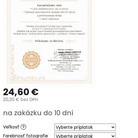
K
VÁM
DOMŮ
MOŽNOSTI
DOPRAVY
A
BALENÍ
PREČO
SI
KÚPIŤ
URNU
OD
NÁS?
VÝROBA
UREN
24,60 €
O
20,30 €
bez DPH
VÝROBĚ
FOTOGRAFIÍ
Jednotková
na zakázku do 10 dní
NA
cena:
HROB
Veľkosť
?
Péče
a
Farebnosť fotografie
čištění