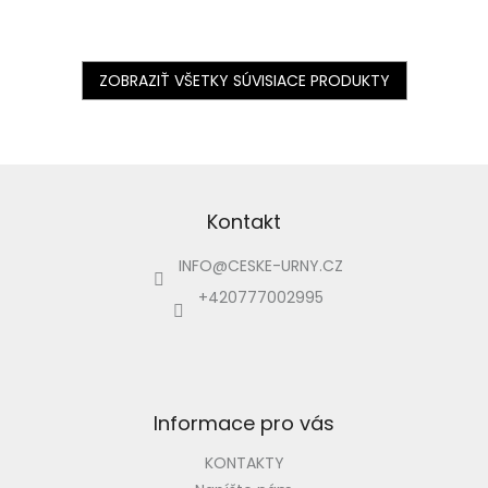
hviezdičiek.
ZOBRAZIŤ VŠETKY SÚVISIACE PRODUKTY
Z
á
p
Kontakt
ä
INFO
@
CESKE-URNY.CZ
t
i
+420777002995
e
Informace pro vás
KONTAKTY