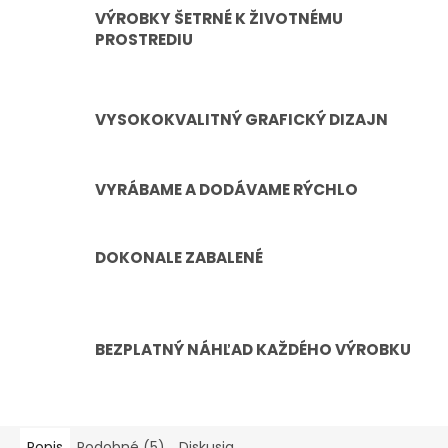
VÝROBKY ŠETRNÉ K ŽIVOTNÉMU
PROSTREDIU
VYSOKOKVALITNÝ GRAFICKÝ DIZAJN
VYRÁBAME A DODÁVAME RÝCHLO
DOKONALE ZABALENÉ
BEZPLATNÝ NÁHĽAD KAŽDÉHO VÝROBKU
Popis
Podobné (5)
Diskusia