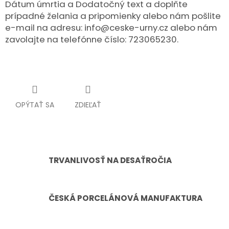
Dátum úmrtia a Dodatočný text a doplňte
prípadné želania a pripomienky alebo nám pošlite
e-mail na adresu: info@ceske-urny.cz alebo nám
zavolajte na telefónne číslo: 723065230.
OPÝTAŤ SA
ZDIEĽAŤ
TRVANLIVOSŤ NA DESAŤROČIA
ČESKÁ PORCELÁNOVÁ MANUFAKTURA