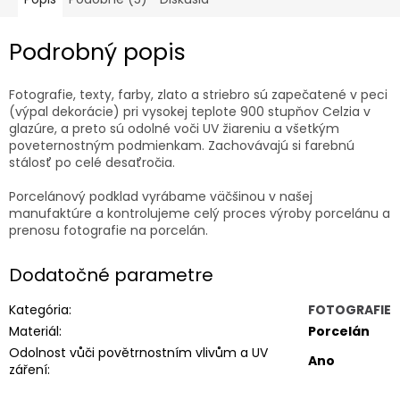
Podrobný popis
Fotografie, texty, farby, zlato a striebro sú zapečatené v peci
(výpal dekorácie) pri vysokej teplote 900 stupňov Celzia v
glazúre, a preto sú odolné voči UV žiareniu a všetkým
poveternostným podmienkam. Zachovávajú si farebnú
stálosť po celé desaťročia.
Porcelánový podklad vyrábame väčšinou v našej
manufaktúre a kontrolujeme celý proces výroby porcelánu a
prenosu fotografie na porcelán.
Dodatočné parametre
Kategória
:
FOTOGRAFIE
Materiál
:
Porcelán
Odolnost vůči povětrnostním vlivům a UV
Ano
záření
: