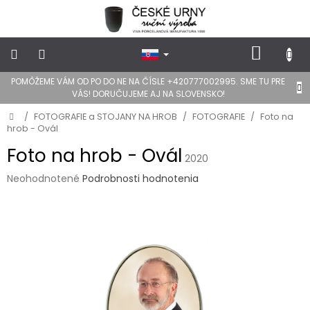
Prejsť
na
obsah
NÁKU
KOŠÍK
POMÔŽEME VÁM OD PO DO NE NA ČÍSLE +420777002995. SME TU PRE
POHREBNÉ
VÁS! DORUČUJEME AJ NA SLOVENSKO!
URNY
Domov
/
FOTOGRAFIE a STOJANY NA HROB
/
FOTOGRAFIE
/
Foto na
hrob - Ovál
DIZAJN
URNY
Foto na hrob - Ovál
2020
Priemerné
Neohodnotené
Podrobnosti hodnotenia
FOTOGRAFIE
a
hodnotenie
STOJANY
produktu
NA
je
HROB
0,0
z
Lepidlá
5
a
hviezdičiek.
stojany