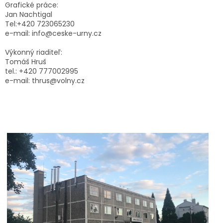
SPOMIENKA
Grafické práce:
NA
Jan Nachtigal
PSY
A
Tel:+420 723065230
MAČKY
e-mail: info@ceske-urny.cz
Výkonný riaditeľ:
Blog
Tomáš Hruš
tel.: +420 777002995
ZÁRUKA
e-mail: thrus@volny.cz
SPOKOJNOSTI
KONTAKTY
Časté
dotazy
FAQ
Fotografie
a
stojánky
na
hrob
GARANCE
BEZPEČNÉ
DOPRAVY
VÝROBKU
AŽ