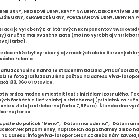
BNÉ URNY, HROBOVÉ URNY, KRYTY NA URNY, DEKORATÍVNE UR
JŠIE URNY, KERAMICKÉ URNY, PORCELÁNOVÉ URNY, URNY NA P
srdca je vyrobený z krištáľových komponentov Swarovski 
ly) a ručne maľovaného zlata (možno vyrobiť aj v strieborn
ovej farbe).
srdca môže byť vyrobený aj z modrých alebo červených kr
vášho želania.
afiu zosnulého nahrajte stlačením tlačidla ,,Pridať obrázky
šlite fotografiu zosnulého poštou na adresu Viva-fotopo
ká 133, 360 01 Otovice.
tív srdca možno umiestniť text s iniciálami zosnulého. Te
iných farbách a tiež v zlatej a striebornej (príplatok za ručn
nie v zlatej a striebornej farbe 7,8 Euro). Štandardne v
 čiernej farbe.
apíšte do políčok "Meno", "Dátum narodenia", "Dátum úmr
kékoľvek pripomienky, napíšte ich do poznámky alebo ná
 na adresu: info@viva-fotoporcelan.cz alebo nám zavolaj