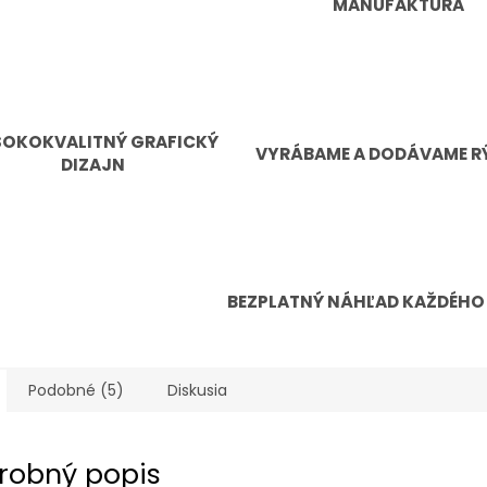
MANUFAKTURA
SOKOKVALITNÝ GRAFICKÝ
VYRÁBAME A DODÁVAME R
DIZAJN
BEZPLATNÝ NÁHĽAD KAŽDÉHO
Podobné (5)
Diskusia
robný popis