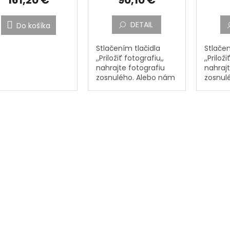
DETAIL
Do košíka
Stlačením tlačidla
Stlačen
,,Priložiť fotografiu,,
,,Prilož
nahrajte fotografiu
nahrajt
zosnulého. Alebo nám
zosnul
pošlite fotografiu
pošlite
zosnulého poštou na
zosnul
adresu: PORCELÁNOVÁ
adresu
MANUFAKTURA,
MANUFA
Mostecká 133, 362...
Mosteck