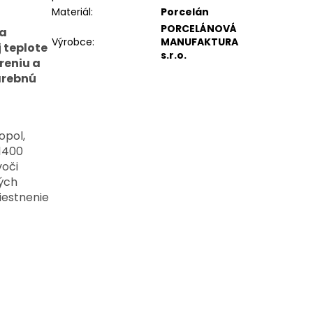
Materiál
:
Porcelán
PORCELÁNOVÁ
 a
Výrobce
:
MANUFAKTURA
j teplote
s.r.o.
reniu a
arebnú
opol,
 1400
voči
ých
iestnenie