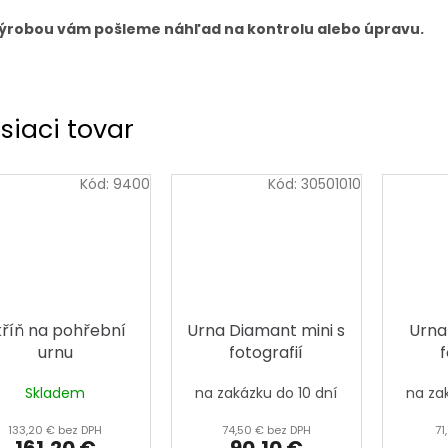
ýrobou vám pošleme náhľad na kontrolu alebo úpravu.
siaci tovar
Kód:
9400
Kód:
30501010
kříň na pohřební
Urna Diamant mini s
Urna
urnu
fotografií
f
Skladem
na zakázku do 10 dní
na za
133,20 € bez DPH
74,50 € bez DPH
71
161,20 €
90,10 €