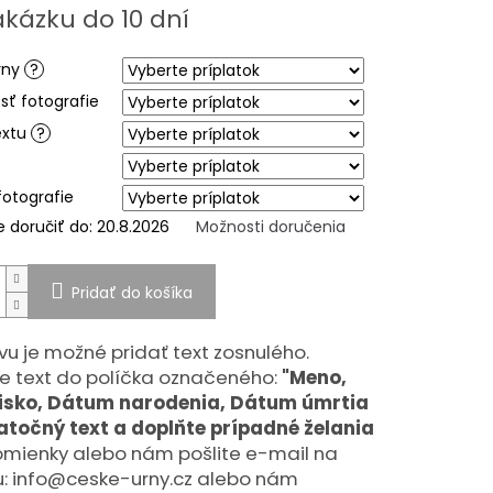
ová
akázku do 10 dní
iek.
rny
?
sť fotografie
extu
?
fotografie
doručiť do:
20.8.2026
Možnosti doručenia
Pridať do košíka
vu je možné pridať text zosnulého.
e text do políčka označeného:
"Meno,
visko, Dátum narodenia, Dátum úmrtia
točný text a doplňte prípadné želania
omienky alebo nám pošlite e-mail na
: info@ceske-urny.cz alebo nám