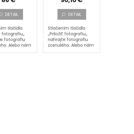
DETAIL
DETAIL
ím tlačidla
Stlačením tlačidla
iť fotografiu,,
,,Priložiť fotografiu,,
e fotografiu
nahrajte fotografiu
ého. Alebo nám
zosnulého. Alebo nám
 fotografiu
pošlite fotografiu
ého poštou na
zosnulého poštou na
: PORCELÁNOVÁ
adresu: PORCELÁNOVÁ
KTURA,
MANUFAKTURA,
á 133, 362...
Mostecká 133, 362...