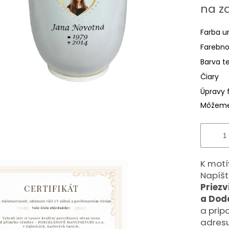
z
Jednotk
na z
5
cena:
hviezdič
Farba u
Farebno
Barva t
Čiary
Úpravy 
Môžeme 
K motí
Napíšt
Priez
a Doda
a prip
adresu