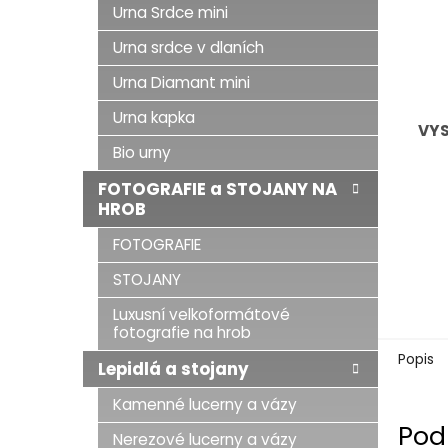
Urna Srdce mini
Urna srdce v dlaních
Urna Diamant mini
Urna kapka
VY
Bio urny
FOTOGRAFIE a STOJANY NA
HROB
FOTOGRAFIE
STOJANY
Luxusní velkoformátové
fotografie na hrob
Popis
Lepidlá a stojany
Kamenné lucerny a vázy
Pod
Nerezové lucerny a vázy