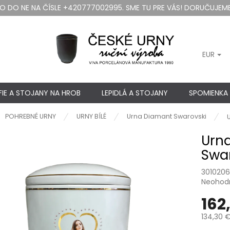
DO NE NA ČÍSLE +420777002995. SME TU PRE VÁS! DORUČUJEME
EUR
IE A STOJANY NA HROB
LEPIDLÁ A STOJANY
SPOMIENKA
ov
POHREBNÉ URNY
URNY BÍLÉ
Urna Diamant Swarovski
Urna
Swar
301020
Priemer
Neohod
hodnote
162
produkt
je
134,30 
0,0