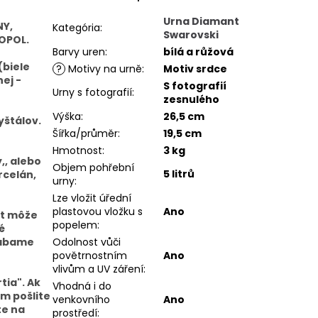
Urna Diamant
NY,
Kategória
:
Swarovski
OPOL.
Barvy uren
:
bílá a růžová
(biele
?
Motivy na urně
:
Motiv srdce
ej -
S fotografií
Urny s fotografií
:
zesnulého
Výška
:
26,5 cm
yštálov.
Šířka/průměr
:
19,5 cm
Hmotnost
:
3 kg
,, alebo
Objem pohřební
5 litrů
rcelán,
urny
:
Lze vložit úřední
plastovou vložku s
Ano
xt môže
popelem
:
é
yrábame
Odolnost vůči
povětrnostním
Ano
vlivům a UV záření
:
tia". Ak
Vhodná i do
m pošlite
venkovního
Ano
te na
prostředí
: