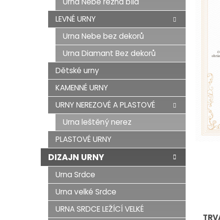
Urna Nebe režná bílá
LEVNÉ URNY
Urna Nebe bez dekorů
Urna Diamant Bez dekorů
Dětské urny
KAMENNÉ URNY
URNY NEREZOVÉ A PLASTOVÉ
Urna leštěný nerez
PLASTOVÉ URNY
DIZAJN URNY
Urna Srdce
Urna velké Srdce
URNA SRDCE LEŽÍCÍ VELKÉ
TRV