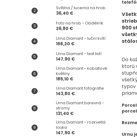
telefó
Svítilna / lucerna na hrob
36,40 €
Všetk
strie
Foto na hrob - Obdélník
900 s
26,80 €
všetk
Urna Diamant - luční kvítí
stálo
156,20 €
Urna Diamant - text listí
Do kaž
147,90 €
ktorú 
Urna Diamant - kobaltové
stupňo
květiny
185,10 €
všetk
typov 
Urna Diamant fotografie
priam
143,80 €
Urna Diamant barevná -
Porcel
stromy
porce
131,40 €
Urna Diamant - rozkvetlá
Rozmer
louka
147,90 €
Urnu j