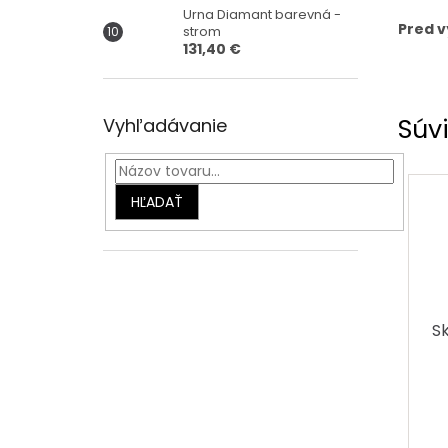
Urna Diamant barevná -
Pred v
strom
131,40 €
Súvi
Vyhľadávanie
HĽADAŤ
S