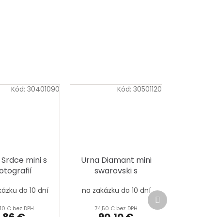
Kód:
30401090
Kód:
30501120
 Srdce mini s
Urna Diamant mini
otografií
swarovski s
fotografií
kázku do 10 dní
na zakázku do 10 dní
Ďalší
produkt
,10 € bez DPH
74,50 € bez DPH
86 €
90,10 €