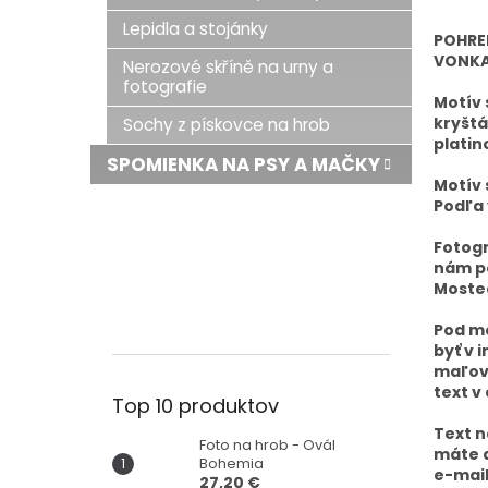
Lepidla a stojánky
POHRE
VONKA
Nerozové skříně na urny a
fotografie
Motív 
kryštá
Sochy z pískovce na hrob
platin
SPOMIENKA NA PSY A MAČKY
Motív 
Podľa 
Fotogr
nám po
Mostec
Pod mo
byť v 
maľova
text v
Top 10 produktov
Text n
Foto na hrob - Ovál
máte a
Bohemia
e-mail
27,20 €