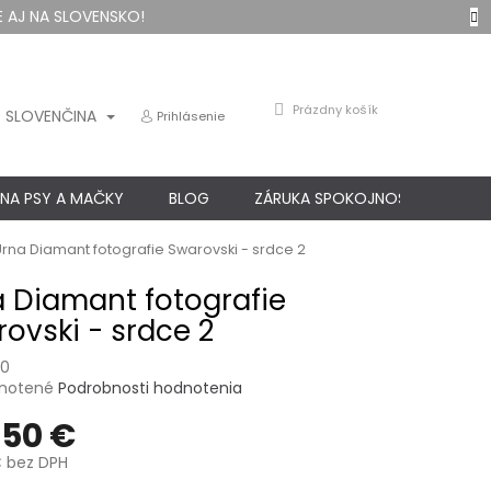
 AJ NA SLOVENSKO!
NÁKUPNÝ
Prázdny košík
SLOVENČINA
Prihlásenie
KOŠÍK
 NA PSY A MAČKY
BLOG
ZÁRUKA SPOKOJNOSTI
KO
Urna Diamant fotografie Swarovski - srdce 2
 Diamant fotografie
ovski - srdce 2
60
né
notené
Podrobnosti hodnotenia
nie
,50 €
u
€
bez DPH