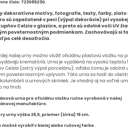
nne číslo: 723065230.
y dekoratívne motívy, fotografie, texty, farby, zlato
bro sú zapečatené v peci (výpal dekorácie) pri vysoke
tupňov Celzia v glazúre, a preto sú odolné voči UV žia
ým poveternostným podmienkam. Zachovávajú si f
sť po celé desaťročia.
dej našej urny možno vložiť oficiálnu plastovú vložku na p
vydávajú krematóriá. Urna je vypálená na vysokú teplotu
v Celzia (ostrý výpal porcelánu), vďaka čomu je odolná 
ým poveternostným vplyvom. Táto urna sa hodí do všetk
kolumbárií a urnových skriniek. Je vhodný aj na voľné um
o na hrob.
ánová urna pre oficiálnu vložku ručne vyrobená v našej
lánovej manufaktúre.
y urny výška 26,5, priemer (šírka) 19 cm.
e možné vyrobiť v bielej alebo ružovej farbe.