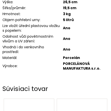
Výška
:
26,5 cm
Šířka/průměr
:
19,5 cm
Hmotnost
:
3 kg
Objem pohřební urny
:
5 litrů
Lze vložit úřední plastovou vložku
Ano
s popelem
:
Odolnost vůči povětrnostním
Ano
vlivům a UV záření
:
Vhodná i do venkovního
Ano
prostředí
:
Materiál
:
Porcelán
PORCELÁNOVÁ
Výrobce
:
MANUFAKTURA s.r.o.
Súvisiaci tovar