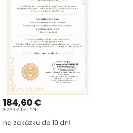
K
VÁM
DOMŮ
MOŽNOSTI
DOPRAVY
A
BALENÍ
PREČO
SI
KÚPIŤ
URNU
OD
NÁS?
VÝROBA
UREN
O
184,60 €
VÝROBĚ
FOTOGRAFIÍ
NA
152,60 €
bez DPH
HROB
Jednotková
na zakázku do 10 dní
cena:
Péče
a
čištění