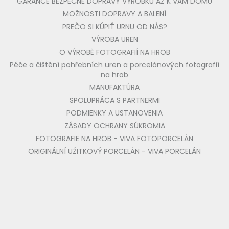
GARANCE BEZPEČNÉ DOPRAVY VÝROBKU AŽ K VÁM DOMŮ
MOŽNOSTI DOPRAVY A BALENÍ
PREČO SI KÚPIŤ URNU OD NÁS?
VÝROBA UREN
O VÝROBĚ FOTOGRAFIÍ NA HROB
Péče a čištění pohřebních uren a porcelánových fotografií
na hrob
MANUFAKTÚRA
SPOLUPRÁCA S PARTNERMI
PODMIENKY A USTANOVENIA
ZÁSADY OCHRANY SÚKROMIA
FOTOGRAFIE NA HROB - VIVA FOTOPORCELÁN
ORIGINÁLNÍ UŽITKOVÝ PORCELÁN - VIVA PORCELÁN