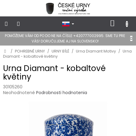
Prejsť
na
obsah
NÁKU
KOŠÍK
POMÔŽEME VÁM OD PO DO NE NA ČÍSLE +420777002995. SME TU PRE
POHREBNÉ
VÁS! DORUČUJEME AJ NA SLOVENSKO!
URNY
Domov
/
POHREBNÉ URNY
/
URNY BÍLÉ
/
Urna Diamant Motivy
/
Urna
Diamant - kobaltové květiny
DIZAJN
URNY
Urna Diamant - kobaltové
květiny
FOTOGRAFIE
a
30105260
STOJANY
NA
Priemerné
Neohodnotené
Podrobnosti hodnotenia
HROB
hodnotenie
produktu
je
Lepidlá
0,0
a
stojany
z
5
hviezdičiek.