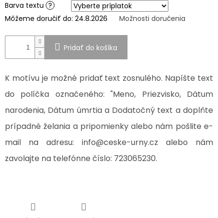
Barva textu
?
pohřebních
uren
Môžeme doručiť do:
24.8.2026
Možnosti doručenia
a
porcelánových
fotografií
na
hrob
Pridať do košíka
MANUFAKTÚRA
K motívu je možné pridať text zosnulého. Napíšte text
SPOLUPRÁCA
S
do políčka označeného: "Meno, Priezvisko, Dátum
PARTNERMI
narodenia, Dátum úmrtia a Dodatočný text a doplňte
Výměna
prípadné želania a pripomienky alebo nám pošlite e-
nebo
vrácení
zboží
mail na adresu: info@ceske-urny.cz alebo nám
zavolajte na telefónne číslo: 723065230.
Napíšte
nám
EUR
/
Prihlásenie