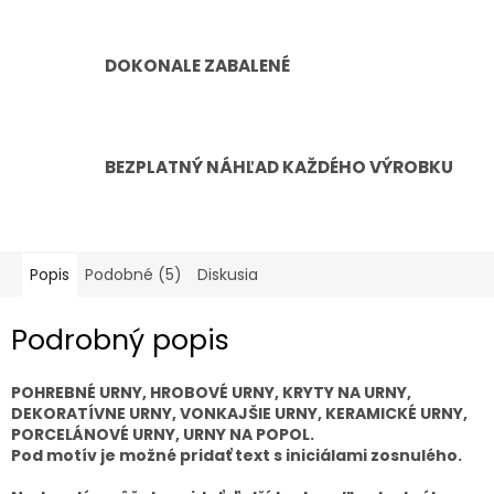
DOKONALE ZABALENÉ
BEZPLATNÝ NÁHĽAD KAŽDÉHO VÝROBKU
Popis
Podobné (5)
Diskusia
Podrobný popis
POHREBNÉ URNY, HROBOVÉ URNY, KRYTY NA URNY,
DEKORATÍVNE URNY, VONKAJŠIE URNY, KERAMICKÉ URNY,
PORCELÁNOVÉ URNY, URNY NA POPOL.
Pod motív je možné pridať text s iniciálami zosnulého.