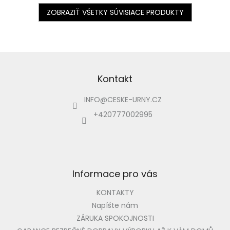
133, 362...
ZOBRAZIŤ VŠETKY SÚVISIACE PRODUKTY
Z
á
p
Kontakt
ä
INFO
@
CESKE-URNY.CZ
t
i
+420777002995
e
Informace pro vás
KONTAKTY
Napíšte nám
ZÁRUKA SPOKOJNOSTI