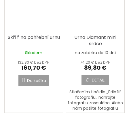
Skříň na pohřební urnu
Urna Diamant mini
srdce
Skladem
na zakázku do 10 dní
132,80 € bez DPH
74,20 € bez DPH
160,70 €
89,80 €
DETAIL
Do košíka
Stlačením tlačidla ,,Priložiť
fotografiu,, nahrajte
fotografiu zosnulého. Alebo
nám pošlite fotografiu
zosnulého poštou na
adresu: PORCELÁNOVÁ
MANUFAKTURA, Mostecká