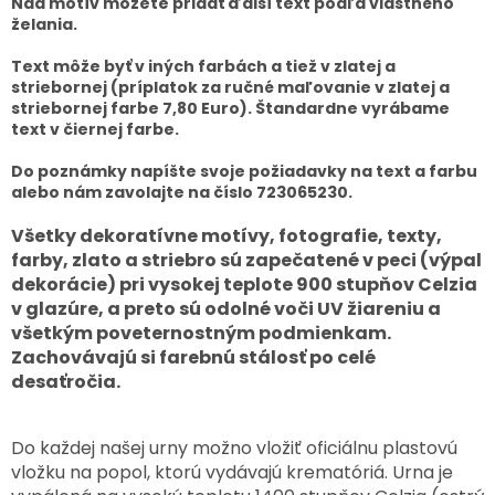
Nad motív môžete pridať ďalší text podľa vlastného
želania.
Text môže byť v iných farbách a tiež v zlatej a
striebornej (príplatok za ručné maľovanie v zlatej a
striebornej farbe 7,80 Euro). Štandardne vyrábame
text v čiernej farbe.
Do poznámky napíšte svoje požiadavky na text a farbu
alebo nám zavolajte na číslo 723065230.
Všetky dekoratívne motívy, fotografie, texty,
farby, zlato a striebro sú zapečatené v peci (výpal
dekorácie) pri vysokej teplote 900 stupňov Celzia
v glazúre, a preto sú odolné voči UV žiareniu a
všetkým poveternostným podmienkam.
Zachovávajú si farebnú stálosť po celé
desaťročia.
Do každej našej urny možno vložiť oficiálnu plastovú
vložku na popol, ktorú vydávajú krematóriá. Urna je