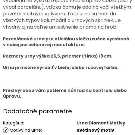
vypálená na vysokú teplotu 1400 stupňov Celzia (ostrý
výpal porcelánu), vďaka čomu je odolná voči všetkým
poveternostným vplyvom. Táto urna sa hodí do
všetkých typov kolumbárií a urnových skriniek. Je
vhodný aj na voľné umiestnenie priamo na hrob
.
Porcelánová urna pre oficiálnu vložku ručne vyrobená
v našej porcelánovej manufaktúre.
Rozmery urny výška 26,5, priemer (šírka) 19 cm.
Urnu je možné vyrobiť v bielej alebo ružovej farbe.
Pred výrobou vám pošleme náhľad na kontrolu alebo
úpravu.
Dodatočné parametre
Kategória
:
Urna Diamant Motivy
?
Motivy na urně
:
Květinový motiv