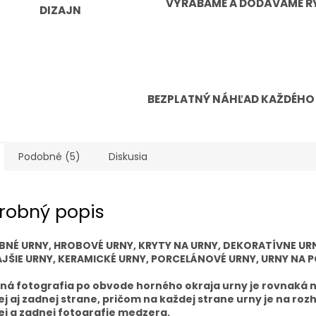
VYRÁBAME A DODÁVAME R
DIZAJN
BEZPLATNÝ NÁHĽAD KAŽDÉHO
Podobné (5)
Diskusia
robný popis
BNÉ URNY, HROBOVÉ URNY, KRYTY NA URNY, DEKORATÍVNE UR
JŠIE URNY, KERAMICKÉ URNY, PORCELÁNOVÉ URNY, URNY NA P
á fotografia po obvode horného okraja urny je rovnaká 
j aj zadnej strane, pričom na každej strane urny je na roz
j a zadnej fotografie medzera.