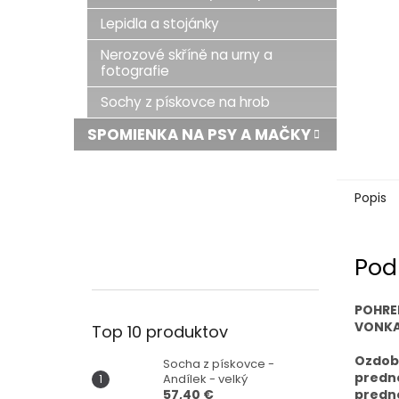
Lepidla a stojánky
Nerozové skříně na urny a
fotografie
Sochy z pískovce na hrob
SPOMIENKA NA PSY A MAČKY
Popis
Pod
POHRE
VONKA
Top 10 produktov
Ozdobn
Socha z pískovce -
predne
Andílek - velký
57,40 €
predne