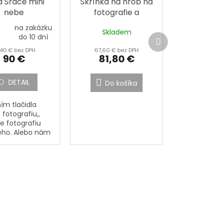
 Srdce mini
Skřínka na hrob na
nebe
fotografie a
stojánky
na zakázku
Skladem
rné
Ďalší
do 10 dní
enie
produkt
,40 € bez DPH
67,60 € bez DPH
tu
90 €
81,80 €
DETAIL
Do košíka
čiek.
ím tlačidla
iť fotografiu,,
e fotografiu
ého. Alebo nám
 fotografiu
ého poštou na
: PORCELÁNOVÁ
KTURA,
á 133, 362...