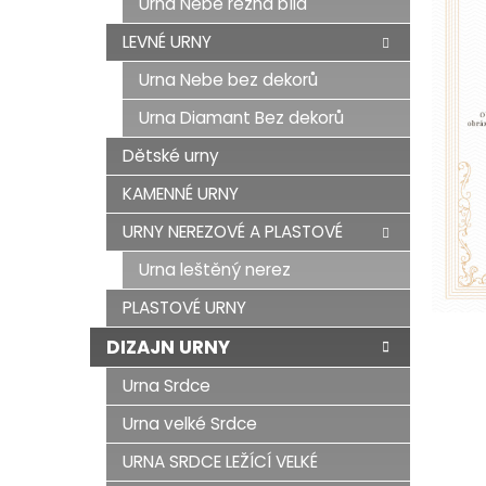
Urna Nebe režná bílá
LEVNÉ URNY
Urna Nebe bez dekorů
Urna Diamant Bez dekorů
Dětské urny
KAMENNÉ URNY
URNY NEREZOVÉ A PLASTOVÉ
Urna leštěný nerez
PLASTOVÉ URNY
DIZAJN URNY
Urna Srdce
Urna velké Srdce
URNA SRDCE LEŽÍCÍ VELKÉ