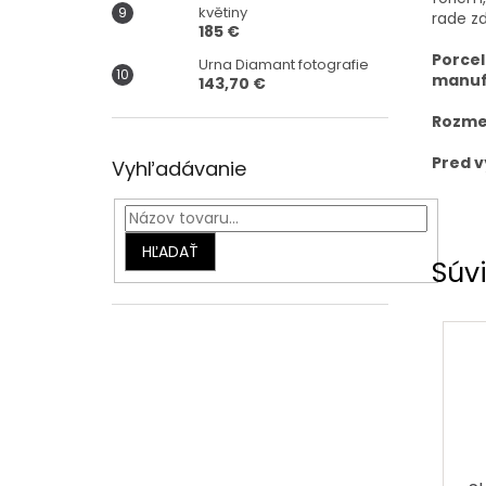
květiny
rade zd
185 €
Porcel
Urna Diamant fotografie
manuf
143,70 €
Rozmer
Pred v
Vyhľadávanie
HĽADAŤ
Súvi