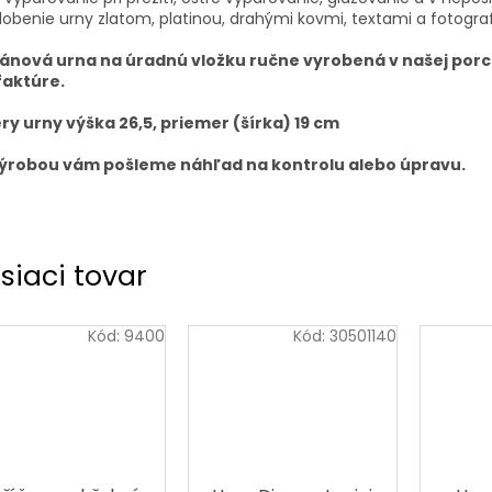
obenie urny zlatom, platinou, drahými kovmi, textami a fotogra
ánová urna na úradnú vložku ručne vyrobená v našej por
aktúre.
y urny výška 26,5, priemer (šírka) 19 cm
ýrobou vám pošleme náhľad na kontrolu alebo úpravu.
siaci tovar
Kód:
9400
Kód:
30501140