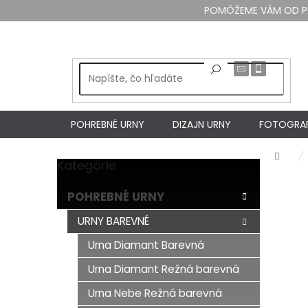
Prejsť
POMÔŽEME VÁM OD PO 
na
obsah
POHREBNÉ URNY
DIZAJN URNY
FOTOGRAF
Dom
Kategórie
Preskočiť
B
kategórie
o
POHREBNÉ URNY
č
n
URNY BAREVNÉ
ý
Urna Diamant Barevná
p
a
Urna Diamant Režná barevná
n
e
Urna Nebe Režná barevná