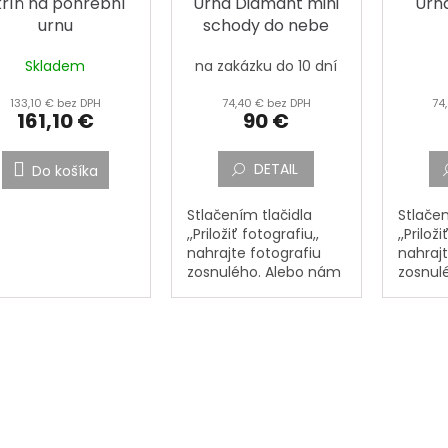
kříň na pohřební
Urna Diamant mini
Urna
urnu
schody do nebe
Skladem
na zakázku do 10 dní
Prieme
hodnot
133,10 € bez DPH
74,40 € bez DPH
74
produk
161,10 €
90 €
je
4,5
z
DETAIL
Do košíka
5
hviezdi
Stlačením tlačidla
Stlačen
,,Priložiť fotografiu,,
,,Prilož
nahrajte fotografiu
nahrajt
zosnulého. Alebo nám
zosnul
pošlite fotografiu
pošlite
zosnulého poštou na
zosnul
adresu: PORCELÁNOVÁ
adresu
MANUFAKTURA,
MANUFA
Mostecká 133, 362...
Mosteck