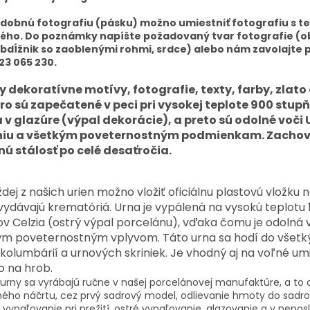
dobnú fotografiu (pásku) možno umiestniť fotografiu s t
ého. Do poznámky napíšte požadovaný tvar fotografie (ob
obdĺžnik so zaoblenými rohmi, srdce) alebo nám zavolajte 
723 065 230.
y dekoratívne motívy, fotografie, texty, farby, zlato
bro sú zapečatené v peci pri vysokej teplote 900 stup
a v glazúre (výpal dekorácie), a preto sú odolné voči
niu a všetkým poveternostným podmienkam. Zachov
nú stálosť po celé desaťročia.
dej z našich urien možno vložiť oficiálnu plastovú vložku 
vydávajú krematóriá. Urna je vypálená na vysokú teplotu
v Celzia (ostrý výpal porcelánu), vďaka čomu je odolná 
ým poveternostným vplyvom. Táto urna sa hodí do všetk
kolumbárií a urnových skriniek. Je vhodný aj na voľné um
o na hrob.
 urny sa vyrábajú ručne v našej porcelánovej manufaktúre, a to 
ného náčrtu, cez prvý sadrový model, odlievanie hmoty do sadr
 vypaľovanie pri prežití, ostré vypaľovanie, glazovanie a v nep