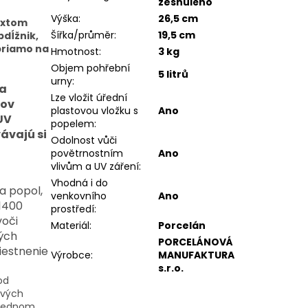
zesnulého
Výška
:
26,5 cm
extom
Šířka/průměr
:
19,5 cm
dĺžnik,
priamo na
Hmotnost
:
3 kg
Objem pohřební
5 litrů
urny
:
 a
Lze vložit úřední
ňov
plastovou vložku s
Ano
 UV
popelem
:
ávajú si
Odolnost vůči
povětrnostním
Ano
vlivům a UV záření
:
Vhodná i do
na popol,
venkovního
Ano
 1400
prostředí
:
voči
Materiál
:
Porcelán
ých
PORCELÁNOVÁ
iestnenie
Výrobce
:
MANUFAKTURA
s.r.o.
od
ových
oslednom