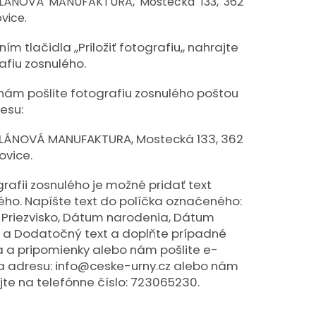
LÁNOVÁ MANUFAKTURA, Mostecká 133, 362
vice.
ím tlačidla ,,Priložiť fotografiu,, nahrajte
afiu zosnulého.
nám pošlite fotografiu zosnulého poštou
esu:
LÁNOVÁ MANUFAKTURA, Mostecká 133, 362
ovice.
grafii zosnulého je možné pridať text
ého. Napíšte text do políčka označeného:
 Priezvisko, Dátum narodenia, Dátum
 a Dodatočný text a doplňte prípadné
a a pripomienky alebo nám pošlite e-
a adresu: info@ceske-urny.cz alebo nám
jte na telefónne číslo: 723065230.