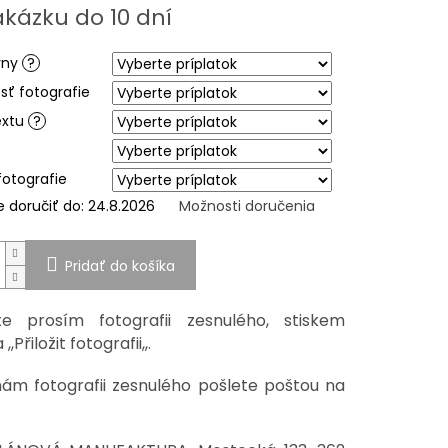
ová
akázku do 10 dní
iek.
rny
?
sť fotografie
extu
?
fotografie
doručiť do:
24.8.2026
Možnosti doručenia
Pridať do košíka
te prosím fotografii zesnulého, stiskem
,,Přiložit fotografii,,.
ám fotografii zesnulého pošlete poštou na
: