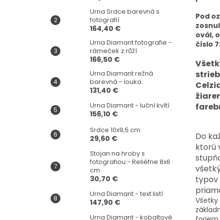
Urna Srdce barevná s
Pod oz
fotografií
zosnul
164,40 €
ovál, 
Urna Diamant fotografie -
číslo 
rámeček z růží
166,50 €
Všetk
Urna Diamant režná
strie
barevná - louka
Celzi
131,40 €
žiare
Urna Diamant - luční kvítí
fareb
156,10 €
Srdce 10x9,5 cm
Do kaž
29,60 €
ktorú 
Stojan na hroby s
stupňo
fotografiou - Reliéfne 8x6
všetk
cm
30,70 €
typov 
priam
Urna Diamant - text listí
Všetky
147,90 €
základ
Urna Diamant - kobaltové
foriem,