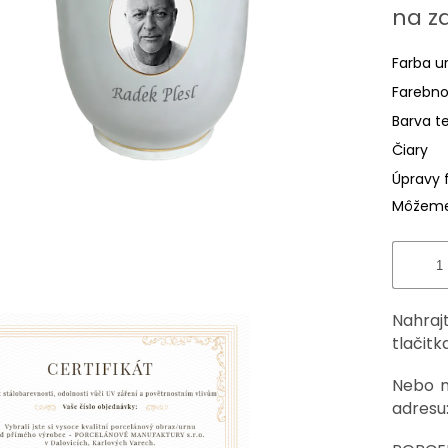
z
Jednotk
na z
5
cena:
hviezdič
Farba u
Farebno
Barva t
Čiary
Úpravy 
Môžeme 
Nahraj
tlačitka 
Nebo n
adresu