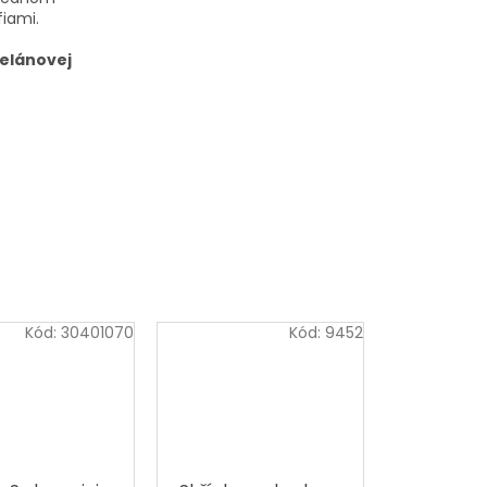
fiami.
celánovej
Kód:
30401070
Kód:
9452