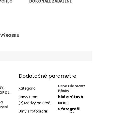
ÝCHLO
DOKONALE ZABALENÉ
 VÝROBKU
Dodatočné parametre
Urna Diamant
NY,
Kategória
:
Pásky
OPOL.
Barvy uren
:
bílá a růžová
na
?
Motivy na urně
:
NEBE
hraní
S fotografií
Urny s fotografií
: