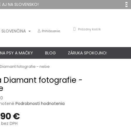
 AJ NA SLOVENSKO!
NÁKUPNÝ
Prázdny košík
SLOVENČINA
Prihlásenie
KOŠÍK
 NA PSY A MAČKY
BLOG
ZÁRUKA SPOKOJNOSTI
KO
Diamant fotografie - nebe
 Diamant fotografie -
e
40
né
notené
Podrobnosti hodnotenia
nie
,90 €
u
bez DPH