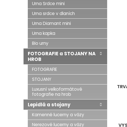
Urna Srdce mini
Urna srdce v dlaních
Urna Diamant mini
Urna kapka
Bio urny
FOTOGRAFIE a STOJANY NA
HROB
FOTOGRAFIE
STOJANY
TRV
Luxusní velkoformátové
fotografie na hrob
Lepidlá a stojany
Kamenné lucerny a vázy
Nerezové lucerny a vázy
VY