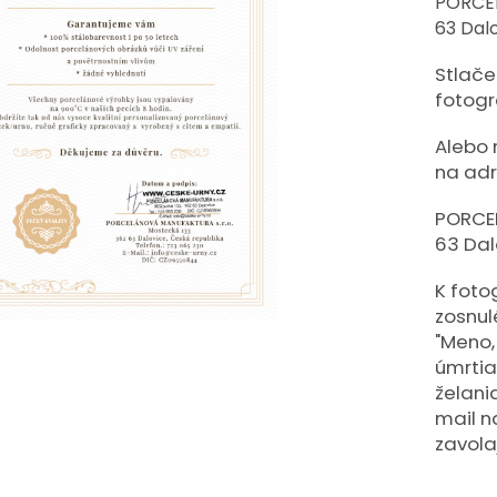
PORCE
63 Dalo
Stlačen
fotogr
Alebo 
na adr
PORCE
63 Dal
K foto
zosnul
"Meno,
úmrtia
želani
mail n
zavola