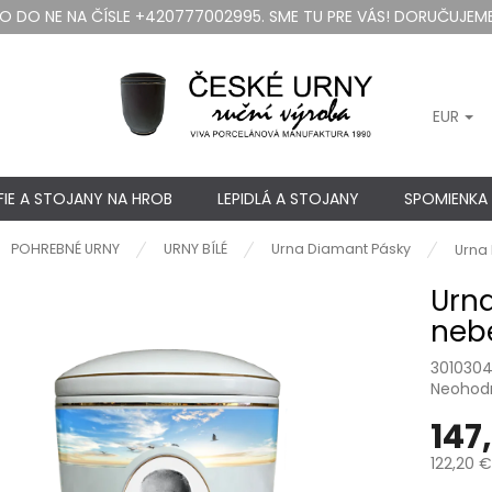
DO NE NA ČÍSLE +420777002995. SME TU PRE VÁS! DORUČUJEME
EUR
IE A STOJANY NA HROB
LEPIDLÁ A STOJANY
SPOMIENKA
ov
POHREBNÉ URNY
URNY BÍLÉ
Urna Diamant Pásky
Urna 
Urna
neb
301030
Priemer
Neohod
hodnote
147
produkt
je
122,20 €
0,0