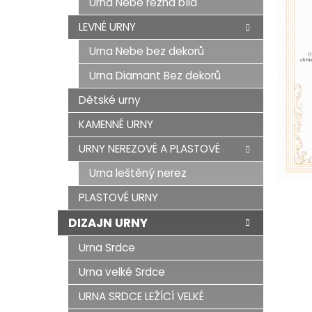
Urna Nebe režná bílá
LEVNÉ URNY
Urna Nebe bez dekorů
Urna Diamant Bez dekorů
Dětské urny
KAMENNÉ URNY
URNY NEREZOVÉ A PLASTOVÉ
Urna leštěný nerez
PLASTOVÉ URNY
DIZAJN URNY
Urna Srdce
Urna velké Srdce
URNA SRDCE LEŽÍCÍ VELKÉ