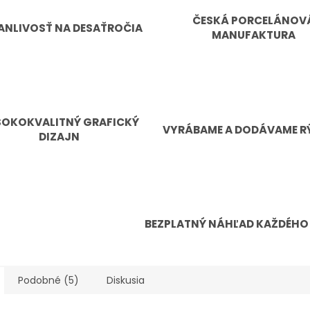
ČESKÁ PORCELÁNOV
ANLIVOSŤ NA DESAŤROČIA
MANUFAKTURA
SOKOKVALITNÝ GRAFICKÝ
VYRÁBAME A DODÁVAME R
DIZAJN
BEZPLATNÝ NÁHĽAD KAŽDÉHO
Podobné (5)
Diskusia