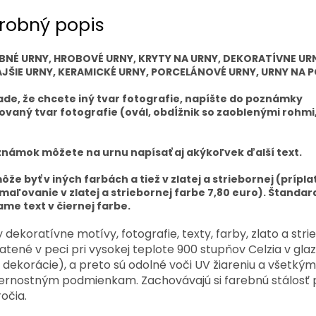
robný popis
BNÉ URNY, HROBOVÉ URNY, KRYTY NA URNY, DEKORATÍVNE UR
JŠIE URNY, KERAMICKÉ URNY, PORCELÁNOVÉ URNY, URNY NA P
ade, že chcete iný tvar fotografie, napíšte do poznámky
vaný tvar fotografie (ovál, obdĺžnik so zaoblenými rohmi
námok môžete na urnu napísať aj akýkoľvek ďalší text.
ôže byť v iných farbách a tiež v zlatej a striebornej (prípla
maľovanie v zlatej a striebornej farbe 7,80 euro). Štanda
me text v čiernej farbe.
 dekoratívne motívy, fotografie, texty, farby, zlato a stri
tené v peci pri vysokej teplote 900 stupňov Celzia v gla
 dekorácie), a preto sú odolné voči UV žiareniu a všetkým
ernostným podmienkam. Zachovávajú si farebnú stálosť 
očia.