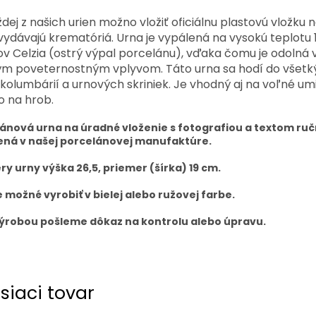
dej z našich urien možno vložiť oficiálnu plastovú vložku 
vydávajú krematóriá. Urna je vypálená na vysokú teplotu
v Celzia (ostrý výpal porcelánu), vďaka čomu je odolná 
ým poveternostným vplyvom. Táto urna sa hodí do všetk
kolumbárií a urnových skriniek. Je vhodný aj na voľné um
o na hrob.
ánová urna na úradné vloženie s fotografiou a textom ru
ná v našej porcelánovej manufaktúre.
y urny výška 26,5, priemer (šírka) 19 cm.
e možné vyrobiť v bielej alebo ružovej farbe.
ýrobou pošleme dôkaz na kontrolu alebo úpravu.
siaci tovar