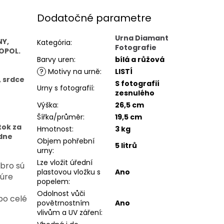
Dodatočné parametre
Urna Diamant
NY,
Kategória
:
Fotografie
OPOL.
Barvy uren
:
bílá a růžová
?
Motivy na urně
:
LISTÍ
, srdce
S fotografií
Urny s fotografií
:
zesnulého
Výška
:
26,5 cm
Šířka/průměr
:
19,5 cm
tok za
Hmotnost
:
3 kg
rdne
Objem pohřební
5 litrů
urny
:
Lze vložit úřední
ebro sú
plastovou vložku s
Ano
zúre
popelem
:
Odolnost vůči
po celé
povětrnostním
Ano
vlivům a UV záření
: