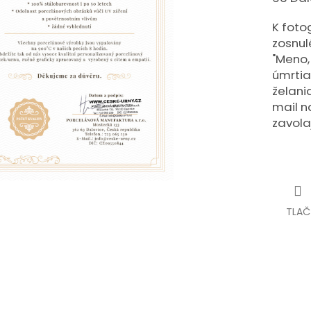
K foto
zosnul
"Meno,
úmrtia
želani
mail n
zavola
TLAČ