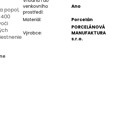
Vhodná i do
venkovního
Ano
na popol,
prostředí
:
 1400
Materiál
:
Porcelán
voči
PORCELÁNOVÁ
ých
Výrobce
:
MANUFAKTURA
iestnenie
s.r.o.
čne