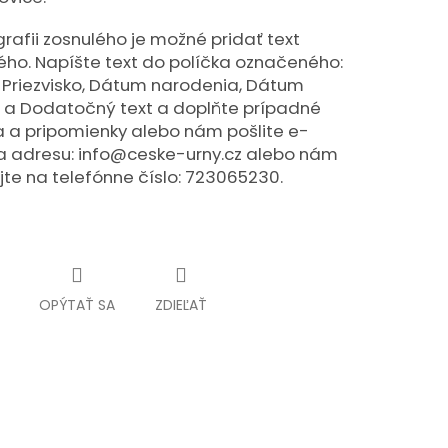
grafii zosnulého je možné pridať text
ého. Napíšte text do políčka označeného:
 Priezvisko, Dátum narodenia, Dátum
 a Dodatočný text a doplňte prípadné
a a pripomienky alebo nám pošlite e-
a adresu: info@ceske-urny.cz alebo nám
jte na telefónne číslo: 723065230.
OPÝTAŤ SA
ZDIEĽAŤ