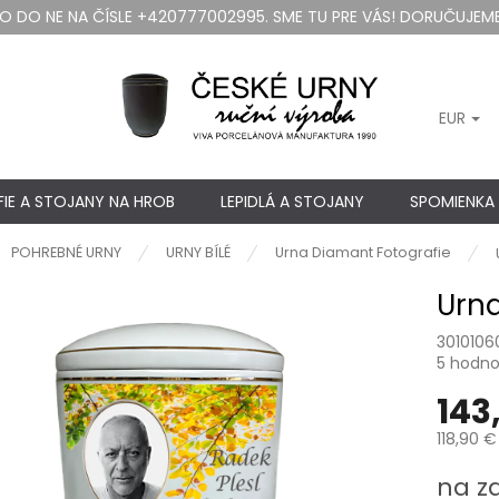
DO NE NA ČÍSLE +420777002995. SME TU PRE VÁS! DORUČUJEME
EUR
IE A STOJANY NA HROB
LEPIDLÁ A STOJANY
SPOMIENKA
ov
POHREBNÉ URNY
URNY BÍLÉ
Urna Diamant Fotografie
Urna
3010106
Priemer
5 hodno
hodnote
143
produkt
je
118,90 €
5,0
z
Jednotk
na z
5
cena: