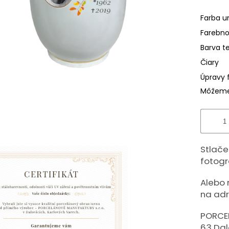
hviezdič
Farba u
Farebno
Barva t
Čiary
Úpravy 
Môžeme 
Stlačen
fotogr
Alebo 
na adr
PORCE
63 Dal