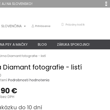
 AJ NA SLOVENSKO!
NÁKUPNÝ
Prázdny košík
SLOVENČINA
Prihlásenie
KOŠÍK
 NA PSY A MAČKY
BLOG
ZÁRUKA SPOKOJNOSTI
KO
Urna Diamant fotografie - listí
 Diamant fotografie - listí
0
né
tení
Podrobnosti hodnotenia
nie
,90 €
u
bez DPH
ová
akázku do 10 dní