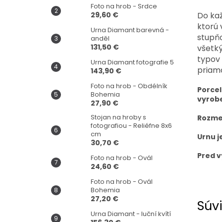
Foto na hrob - Srdce
29,60 €
Do kaž
ktorú 
Urna Diamant barevná -
stupňo
anděl
131,50 €
všetk
typov 
Urna Diamant fotografie 5
priam
143,90 €
Foto na hrob - Obdélník
Porcel
Bohemia
vyrobe
27,90 €
Stojan na hroby s
Rozmer
fotografiou - Reliéfne 8x6
cm
Urnu j
30,70 €
Pred v
Foto na hrob - Ovál
24,60 €
Foto na hrob - Ovál
Bohemia
27,20 €
Súvi
Urna Diamant - luční kvítí