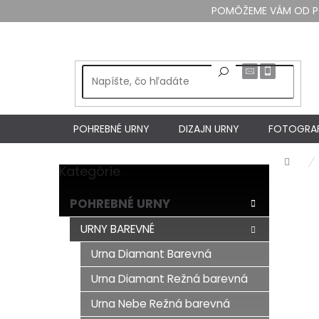
Prejsť
POMÔŽEME VÁM OD PO 
na
obsah
POHREBNÉ URNY
DIZAJN URNY
FOTOGRAF
Dom
Kategórie
Preskočiť
B
kategórie
o
POHREBNÉ URNY
č
n
URNY BAREVNÉ
ý
Urna Diamant Barevná
p
a
Urna Diamant Režná barevná
n
e
Urna Nebe Režná barevná