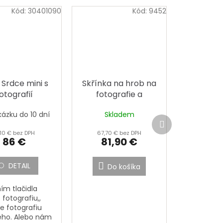
Kód:
30401090
Kód:
9452
 Srdce mini s
Skřínka na hrob na
otografií
fotografie a
stojánky
kázku do 10 dní
Skladem
Ďalší
produkt
,10 € bez DPH
67,70 € bez DPH
86 €
81,90 €
DETAIL
Do košíka
ím tlačidla
iť fotografiu,,
e fotografiu
ého. Alebo nám