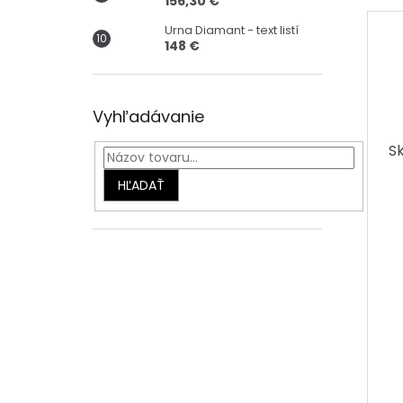
156,30 €
Urna Diamant - text listí
148 €
Vyhľadávanie
S
HĽADAŤ