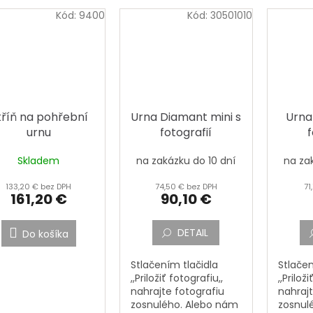
Kód:
9400
Kód:
30501010
kříň na pohřební
Urna Diamant mini s
Urna
urnu
fotografií
f
Skladem
na zakázku do 10 dní
na za
133,20 € bez DPH
74,50 € bez DPH
71
161,20 €
90,10 €
DETAIL
Do košíka
Stlačením tlačidla
Stlačen
,,Priložiť fotografiu,,
,,Prilož
nahrajte fotografiu
nahrajt
zosnulého. Alebo nám
zosnul