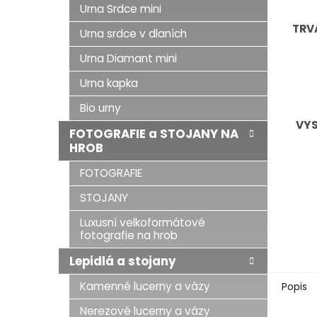
Urna Srdce mini
TRV
Urna srdce v dlaních
Urna Diamant mini
Urna kapka
Bio urny
VY
FOTOGRAFIE a STOJANY NA
HROB
FOTOGRAFIE
STOJANY
Luxusní velkoformátové
fotografie na hrob
Lepidlá a stojany
Kamenné lucerny a vázy
Popis
Nerezové lucerny a vázy