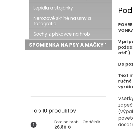
Lepidla a stojánky
Pod
Nerozové skříně na urny a
fotografie
POHRE
VONKA
Sochy z pískovce na hrob
V príp
SPOMIENKA NA PSY A MAČKY
požado
atď.)
Do poz
Text m
ručné 
vyrába
Všetky
zapeča
Top 10 produktov
(výpal
povet
Foto na hrob - Obdélník
desaťr
26,80 €