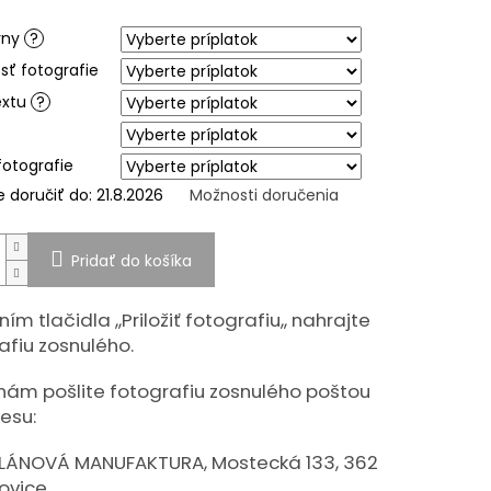
iek.
rny
?
sť fotografie
extu
?
fotografie
doručiť do:
21.8.2026
Možnosti doručenia
Pridať do košíka
ím tlačidla ,,Priložiť fotografiu,, nahrajte
afiu zosnulého.
nám pošlite fotografiu zosnulého poštou
esu:
LÁNOVÁ MANUFAKTURA, Mostecká 133, 362
ovice.