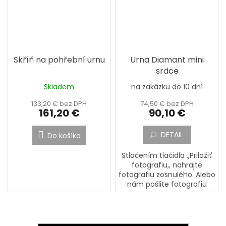
Skříň na pohřební urnu
Urna Diamant mini
srdce
Skladem
na zakázku do 10 dní
133,20 € bez DPH
74,50 € bez DPH
161,20 €
90,10 €
DETAIL
Do košíka
Stlačením tlačidla ,,Priložiť
fotografiu,, nahrajte
fotografiu zosnulého. Alebo
nám pošlite fotografiu
zosnulého poštou na
adresu: PORCELÁNOVÁ
MANUFAKTURA, Mostecká
133, 362...