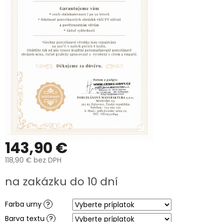
K
VÁM
DOMŮ
MOŽNOSTI
DOPRAVY
A
BALENÍ
PREČO
SI
KÚPIŤ
URNU
OD
NÁS?
VÝROBA
UREN
143,90 €
O
118,90 €
bez DPH
VÝROBĚ
FOTOGRAFIÍ
Jednotková
na zakázku do 10 dní
NA
cena:
HROB
Farba urny
?
Péče
a
Barva textu
?
čištění