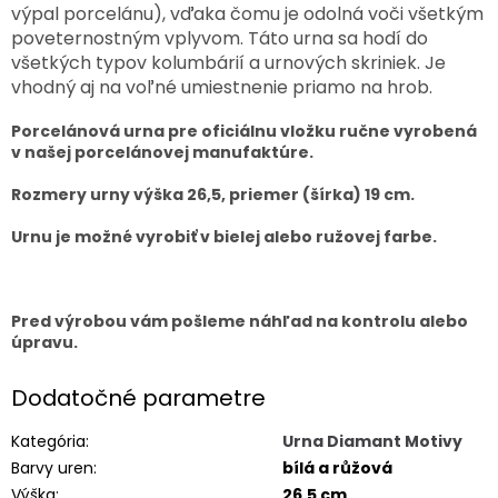
výpal porcelánu), vďaka čomu je odolná voči všetkým
poveternostným vplyvom. Táto urna sa hodí do
všetkých typov kolumbárií a urnových skriniek. Je
vhodný aj na voľné umiestnenie priamo na hrob.
Porcelánová urna pre oficiálnu vložku ručne vyrobená
v našej porcelánovej manufaktúre.
Rozmery urny výška 26,5, priemer (šírka) 19 cm.
Urnu je možné vyrobiť v bielej alebo ružovej farbe.
Pred výrobou vám pošleme náhľad na kontrolu alebo
úpravu.
Dodatočné parametre
Kategória
:
Urna Diamant Motivy
Barvy uren
:
bílá a růžová
Výška
:
26,5 cm