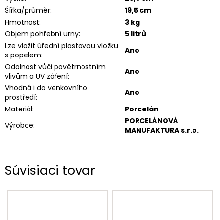
Šířka/průměr
:
19,5 cm
Hmotnost
:
3 kg
Objem pohřební urny
:
5 litrů
Lze vložit úřední plastovou vložku
Ano
s popelem
:
Odolnost vůči povětrnostním
Ano
vlivům a UV záření
:
Vhodná i do venkovního
Ano
prostředí
:
Materiál
:
Porcelán
PORCELÁNOVÁ
Výrobce
:
MANUFAKTURA s.r.o.
Súvisiaci tovar