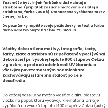
Text môže byť v iných farbách a tiež v zlatej a
striebornej (príplatok za ručné maľovanie v zlatej a
striebornej farbe 200 Kč). Štandardne vyrábame text v
čiernej farbe.
Do poznámky napíšte svoje požiadavky na text a farbu
alebo nám zavolajte na číslo 723065230.
Všetky dekoratívne motívy, fotografie, texty,
farby, zlato a striebro sú zapečatené v peci (výpal
dekorácie) pri vysokej teplote 900 stupňov Celzia
v glazúre, a preto sú odolné voči UV žiareniu a
všetkým poveternostným podmienkam.
Zachovávajú si farebnú stálosť po celé
desaťročia.
Do každej našej urny možno vložiť oficiálnu plastovú
vložku na popol, ktorú vydávajú krematóriá. Urna je
vypálená na vysokú teplotu 1400 stupňov Celzia (ostrý