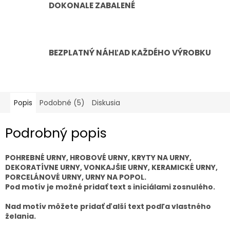
DOKONALE ZABALENÉ
BEZPLATNÝ NÁHĽAD KAŽDÉHO VÝROBKU
Popis
Podobné (5)
Diskusia
Podrobný popis
POHREBNÉ URNY, HROBOVÉ URNY, KRYTY NA URNY,
DEKORATÍVNE URNY, VONKAJŠIE URNY, KERAMICKÉ URNY,
PORCELÁNOVÉ URNY, URNY NA POPOL.
Pod motív je možné pridať text s iniciálami zosnulého.
Nad motív môžete pridať ďalší text podľa vlastného
želania.