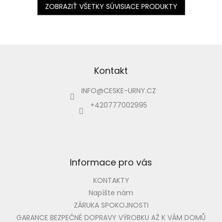
ZOBRAZIŤ VŠETKY SÚVISIACE PRODUKTY
Z
á
p
Kontakt
ä
INFO
@
CESKE-URNY.CZ
t
i
+420777002995
e
Informace pro vás
KONTAKTY
Napíšte nám
ZÁRUKA SPOKOJNOSTI
GARANCE BEZPEČNÉ DOPRAVY VÝROBKU AŽ K VÁM DOMŮ