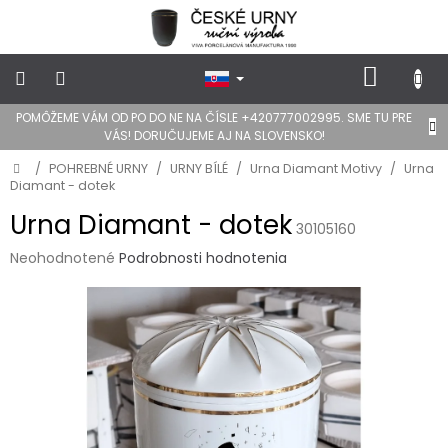
Prejsť
na
obsah
NÁKU
KOŠÍK
POMÔŽEME VÁM OD PO DO NE NA ČÍSLE +420777002995. SME TU PRE
POHREBNÉ
VÁS! DORUČUJEME AJ NA SLOVENSKO!
URNY
Domov
/
POHREBNÉ URNY
/
URNY BÍLÉ
/
Urna Diamant Motivy
/
Urna
Diamant - dotek
DIZAJN
URNY
Urna Diamant - dotek
30105160
Priemerné
Neohodnotené
Podrobnosti hodnotenia
FOTOGRAFIE
a
hodnotenie
STOJANY
produktu
NA
je
HROB
0,0
z
Lepidlá
5
a
hviezdičiek.
stojany