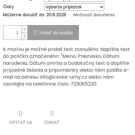
pohřebních
Čiary
uren
a
Môžeme doručiť do:
20.8.2026
Možnosti doručenia
porcelánových
fotografií
na
hrob
Pridať do košíka
MANUFAKTÚRA
K motívu je možné pridať text zosnulého. Napíšte text
SPOLUPRÁCA
do políčka označeného: "Meno, Priezvisko, Dátum
S
PARTNERMI
narodenia, Dátum úmrtia a Dodatočný text a doplňte
prípadné želania a pripomienky alebo nám pošlite e-
Výměna
mail na adresu: info@ceske-urny.cz alebo nám
nebo
vrácení
zavolajte na telefónne číslo: 723065230.
zboží
Napíšte
nám
EUR
/
OPÝTAŤ SA
ZDIEĽAŤ
Prihlásenie