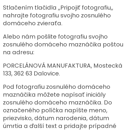
pohřebních
Stlačením tlačidla ,,Pripojiť fotografiu,,
uren
a
nahrajte fotografiu svojho zosnulého
porcelánových
fotografií
domáceho zvieraťa.
na
hrob
Alebo nám pošlite fotografiu svojho
MANUFAKTÚRA
zosnulého domáceho maznáčika poštou
na adresu:
SPOLUPRÁCA
S
PARTNERMI
PORCELÁNOVÁ MANUFAKTURA, Mostecká
Výměna
133, 362 63 Dalovice.
nebo
vrácení
zboží
Pod fotografiu zosnulého domáceho
maznáčika môžete napísať iniciály
Napíšte
nám
zosnulého domáceho maznáčika. Do
označeného políčka napíšte meno,
EUR
/
priezvisko, dátum narodenia, dátum
úmrtia a ďalší text a pridajte prípadné
Prihlásenie