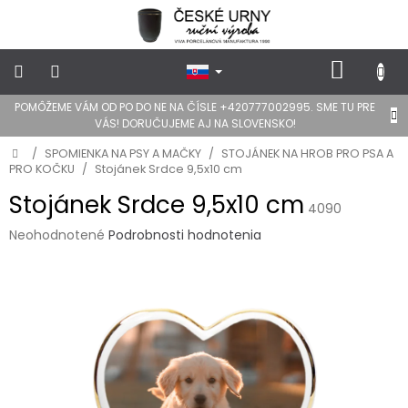
Prejsť
na
obsah
NÁKU
KOŠÍK
POMÔŽEME VÁM OD PO DO NE NA ČÍSLE +420777002995. SME TU PRE
POHREBNÉ
VÁS! DORUČUJEME AJ NA SLOVENSKO!
URNY
Domov
/
SPOMIENKA NA PSY A MAČKY
/
STOJÁNEK NA HROB PRO PSA A
PRO KOČKU
/
Stojánek Srdce 9,5x10 cm
DIZAJN
URNY
Stojánek Srdce 9,5x10 cm
4090
Priemerné
Neohodnotené
Podrobnosti hodnotenia
FOTOGRAFIE
a
hodnotenie
STOJANY
produktu
NA
je
HROB
0,0
z
Lepidlá
5
a
hviezdičiek.
stojany