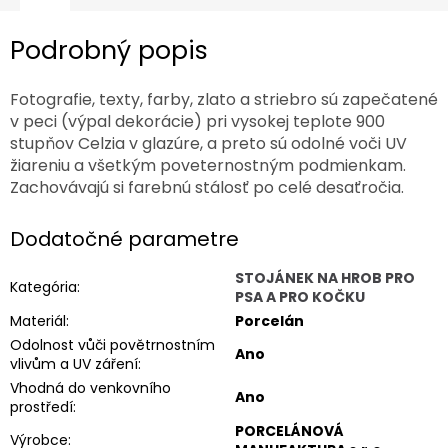
Podrobný popis
Fotografie, texty, farby, zlato a striebro sú zapečatené
v peci (výpal dekorácie) pri vysokej teplote 900
stupňov Celzia v glazúre, a preto sú odolné voči UV
žiareniu a všetkým poveternostným podmienkam.
Zachovávajú si farebnú stálosť po celé desaťročia.
Dodatočné parametre
STOJÁNEK NA HROB PRO
Kategória
:
PSA A PRO KOČKU
Materiál
:
Porcelán
Odolnost vůči povětrnostním
Ano
vlivům a UV záření
:
Vhodná do venkovního
Ano
prostředí
:
PORCELÁNOVÁ
Výrobce
: