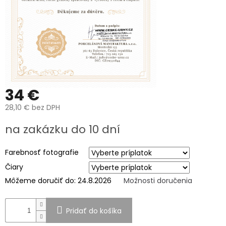
K
VÁM
DOMŮ
MOŽNOSTI
DOPRAVY
A
BALENÍ
PREČO
SI
34 €
KÚPIŤ
URNU
28,10 €
bez DPH
OD
NÁS?
Jednotková
na zakázku do 10 dní
cena:
VÝROBA
UREN
Farebnosť fotografie
O
Čiary
VÝROBĚ
FOTOGRAFIÍ
Môžeme doručiť do:
24.8.2026
Možnosti doručenia
NA
HROB
Pridať do košíka
Péče
a
čištění