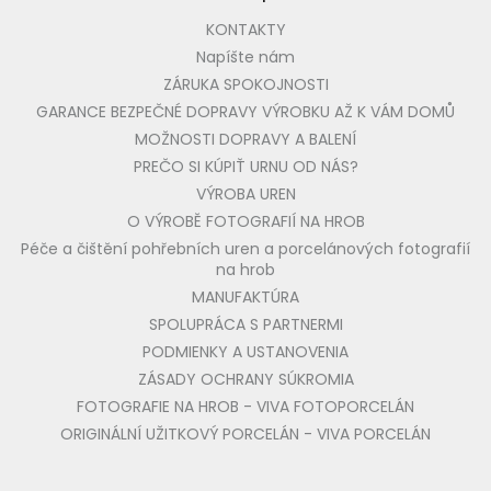
KONTAKTY
Napíšte nám
ZÁRUKA SPOKOJNOSTI
GARANCE BEZPEČNÉ DOPRAVY VÝROBKU AŽ K VÁM DOMŮ
MOŽNOSTI DOPRAVY A BALENÍ
PREČO SI KÚPIŤ URNU OD NÁS?
VÝROBA UREN
O VÝROBĚ FOTOGRAFIÍ NA HROB
Péče a čištění pohřebních uren a porcelánových fotografií
na hrob
MANUFAKTÚRA
SPOLUPRÁCA S PARTNERMI
PODMIENKY A USTANOVENIA
ZÁSADY OCHRANY SÚKROMIA
FOTOGRAFIE NA HROB - VIVA FOTOPORCELÁN
ORIGINÁLNÍ UŽITKOVÝ PORCELÁN - VIVA PORCELÁN