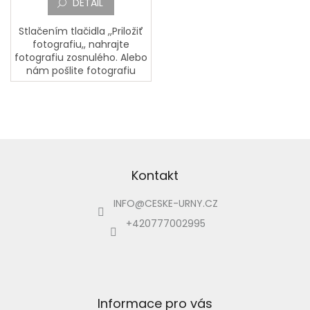
DETAIL
Stlačením tlačidla ,,Priložiť
fotografiu,, nahrajte
fotografiu zosnulého. Alebo
nám pošlite fotografiu
zosnulého poštou na
adresu: PORCELÁNOVÁ
MANUFAKTURA, Mostecká
133, 362...
Z
á
p
Kontakt
ä
INFO
@
CESKE-URNY.CZ
t
i
+420777002995
e
Informace pro vás