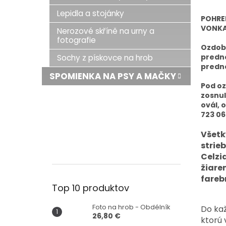
Lepidla a stojánky
POHRE
VONKA
Nerozové skříně na urny a
fotografie
Ozdobn
predne
Sochy z pískovce na hrob
predne
SPOMIENKA NA PSY A MAČKY
Pod oz
zosnul
ovál, 
723 06
Všetk
strie
Celzi
žiare
fareb
Top 10 produktov
Foto na hrob - Obdélník
Do kaž
26,80 €
ktorú 