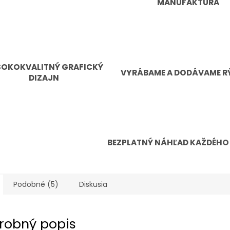
MANUFAKTURA
SOKOKVALITNÝ GRAFICKÝ
VYRÁBAME A DODÁVAME R
DIZAJN
BEZPLATNÝ NÁHĽAD KAŽDÉHO
Podobné (5)
Diskusia
robný popis