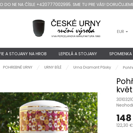
DO NE NA ČÍSLE +420777002995. SME TU PRE VÁS! DORUČUJEME
EUR
IE A STOJANY NA HROB
LEPIDLÁ A STOJANY
SPOMIENKA
ov
POHREBNÉ URNY
URNY BÍLÉ
Urna Diamant Pásky
Pohře
Pohř
květ
3010321
Priemer
Neohod
hodnote
148
produkt
je
122,30 €
0,0