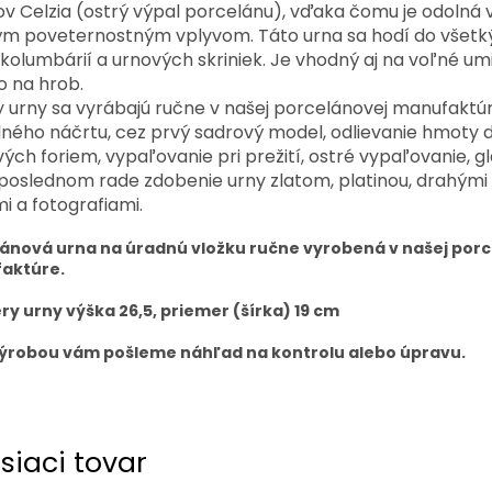
v Celzia (ostrý výpal porcelánu), vďaka čomu je odolná 
ým poveternostným vplyvom. Táto urna sa hodí do všetk
kolumbárií a urnových skriniek. Je vhodný aj na voľné um
o na hrob.
 urny sa vyrábajú ručne v našej porcelánovej manufaktúr
ného náčrtu, cez prvý sadrový model, odlievanie hmoty 
ých foriem, vypaľovanie pri prežití, ostré vypaľovanie, g
poslednom rade zdobenie urny zlatom, platinou, drahými
i a fotografiami.
ánová urna na úradnú vložku ručne vyrobená v našej por
aktúre.
y urny výška 26,5, priemer (šírka) 19 cm
ýrobou vám pošleme náhľad na kontrolu alebo úpravu.
siaci tovar