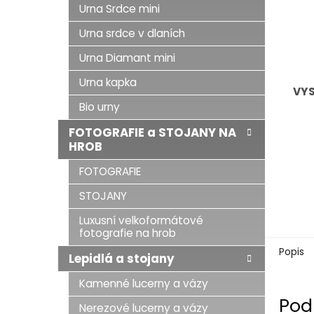
Urna Srdce mini
Urna srdce v dlaních
Urna Diamant mini
Urna kapka
VY
Bio urny
FOTOGRAFIE a STOJANY NA
HROB
FOTOGRAFIE
STOJANY
Luxusní velkoformátové
fotografie na hrob
Popis
Lepidlá a stojany
Kamenné lucerny a vázy
Pod
Nerezové lucerny a vázy