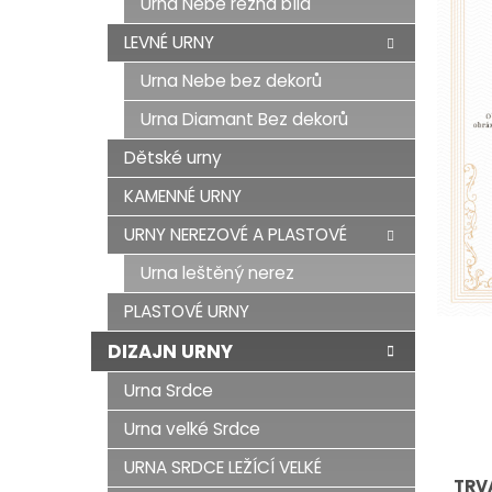
Urna Nebe režná bílá
LEVNÉ URNY
Urna Nebe bez dekorů
Urna Diamant Bez dekorů
Dětské urny
KAMENNÉ URNY
URNY NEREZOVÉ A PLASTOVÉ
Urna leštěný nerez
PLASTOVÉ URNY
DIZAJN URNY
Urna Srdce
Urna velké Srdce
URNA SRDCE LEŽÍCÍ VELKÉ
TRV