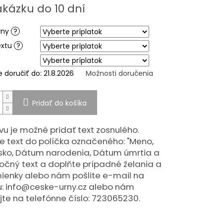
ová
akázku do 10 dní
iek.
rny
?
extu
?
doručiť do:
21.8.2026
Možnosti doručenia
Pridať do košíka
vu je možné pridať text zosnulého.
e text do políčka označeného: "Meno,
isko, Dátum narodenia, Dátum úmrtia a
čný text a doplňte prípadné želania a
ienky alebo nám pošlite e-mail na
: info@ceske-urny.cz alebo nám
jte na telefónne číslo: 723065230.