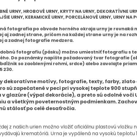
BNÉ URNY, HROBOVÉ URNY, KRYTY NA URNY, DEKORATÍVNE UR
JŠIE URNY, KERAMICKÉ URNY, PORCELÁNOVÉ URNY, URNY NA P
á fotografia po obvode horného okraja urny je rovnaká 
j aj zadnej strane, pričom na každej strane urny je na roz
j a zadnej fotografie medzera.
dobnú fotografiu (pásku) možno umiestniť fotografiu s t
ého. Do poznámky napíšte požadovaný tvar fotografie (ob
obdĺžnik so zaoblenými rohmi, srdce) alebo zavolajte priam
5 230.
y dekoratívne motívy, fotografie, texty, farby, zlato
bro sú zapečatené v peci pri vysokej teplote 900 stup
a v glazúre (výpal dekorácie), a preto sú odolné voči
niu a všetkým poveternostným podmienkam. Zachov
nú stálosť po celé desaťročia.
dej z našich urien možno vložiť oficiálnu plastovú vložku 
vydávajú krematóriá. Urna je vypálená na vysokú teplotu