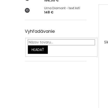
156,30 €
Urna Diamant - text listí
148 €
Vyhľadávanie
S
HĽADAŤ