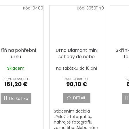
Kód:
9400
Kód:
30501140
kříň na pohřební
Urna Diamant mini
Skřín
urnu
schody do nebe
fo
Skladem
na zakázku do 10 dní
133,20 € bez DPH
74,50 € bez DPH
67
161,20 €
90,10 €
DETAIL
Do košíka
Stlačením tlačidla
,,Priložiť fotografiu,,
nahrajte fotografiu
zosnulého. Alebo nám