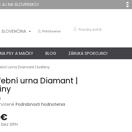
 AJ NA SLOVENSKO!
NÁKUPNÝ
Prázdny košík
SLOVENČINA
Prihlásenie
KOŠÍK
 NA PSY A MAČKY
BLOG
ZÁRUKA SPOKOJNOSTI
KO
bní urna Diamant | květiny
ební urna Diamant |
iny
0
né
notené
Podrobnosti hodnotenia
nie
 €
u
bez DPH