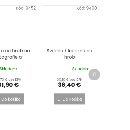
Kód:
9452
Kód:
9490
ka na hrob na
Svítilna / lucerna na
tografie a
hrob
stojánky
Skladem
Skladem
Priemerné
Ďalší
hodnotenie
produkt
,70 € bez DPH
30,10 € bez DPH
produktu
81,90 €
36,40 €
je
4,4
z
Do košíka
Do košíka
5
hviezdičiek.