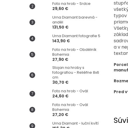
stupňo
Foto na hrob - Srdce
29,60 €
všetk
typov 
Urna Diamant barevná -
priam
anděl
131,50 €
Všetky
základ
Urna Diamant fotografie 5
sadrov
143,90 €
a v ne
Foto na hrob - Obdélník
textam
Bohemia
27,90 €
Porcel
Stojan na hroby s
manuf
fotografiou - Reliéfne 8x6
cm
Rozmer
30,70 €
Foto na hrob - Ovál
Pred v
24,60 €
Foto na hrob - Ovál
Bohemia
27,20 €
Súvi
Urna Diamant - luční kvítí