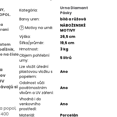
Urna Diamant
NY,
Kategória
:
Pásky
OPOL.
Barvy uren
:
bílá a růžová
na
NÁBOŽENSKÉ
?
Motivy na urně
:
hraní
MOTIVY
Výška
:
26,5 cm
Šířka/průměr
:
19,5 cm
extom
Hmotnost
:
3 kg
dĺžnik,
o na číslo
Objem pohřební
5 litrů
urny
:
Lze vložit úřední
 a
plastovou vložku s
Ano
ňov
popelem
:
 UV
Odolnost vůči
ávajú si
povětrnostním
Ano
vlivům a UV záření
:
Vhodná i do
venkovního
Ano
na popol,
prostředí
:
 1400
Materiál
:
Porcelán