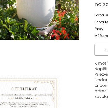
z
Jednotk
na z
5
cena:
hviezdič
Farba u
Barva t
Čiary
Môžeme 
K motí
Napíšt
Priezv
Dodato
pripom
adresu
zavola