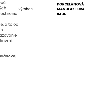
voči
PORCELÁNOVÁ
ých
Výrobce
:
MANUFAKTURA
iestnenie
s.r.o.
e, a to od
do
lazovanie
 kovmi,
celánovej